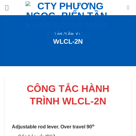
Skip
to
content
SẢN PHẨM
,
WL
WLCL-2N
CÔNG TẮC HÀNH
TRÌNH WLCL-2N
o
Adjustable rod lever. Over travel 90