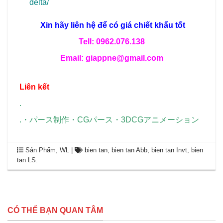
delta/
Xin hãy liên hệ để có giá chiết khấu tốt
Tell: 0962.076.138
Email: giappne@gmail.com
Liên kết
.
.
・
パース制作
・
CGパース
・
3DCGアニメーション
Sản Phẩm
,
WL
|
bien tan
,
bien tan Abb
,
bien tan Invt
,
bien
tan LS
.
CÓ THỂ BẠN QUAN TÂM