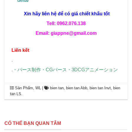
delta/
Xin hãy liên hệ để có giá chiết khấu tốt
Tell: 0962.076.138
Email: giappne@gmail.com
Liên kết
.
.
・
パース制作
・
CGパース
・
3DCGアニメーション
Sản Phẩm
,
WL
|
bien tan
,
bien tan Abb
,
bien tan Invt
,
bien
tan LS
.
CÓ THỂ BẠN QUAN TÂM