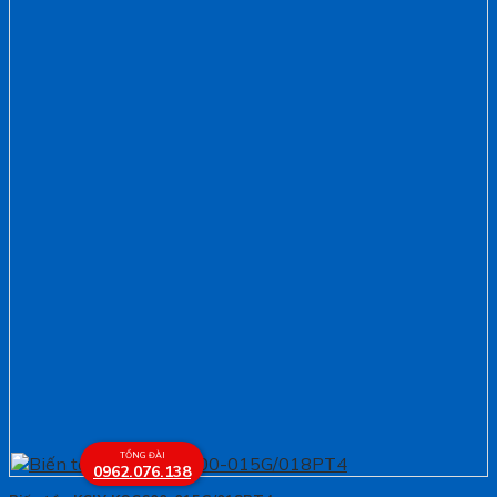
TỔNG ĐÀI
0962.076.138