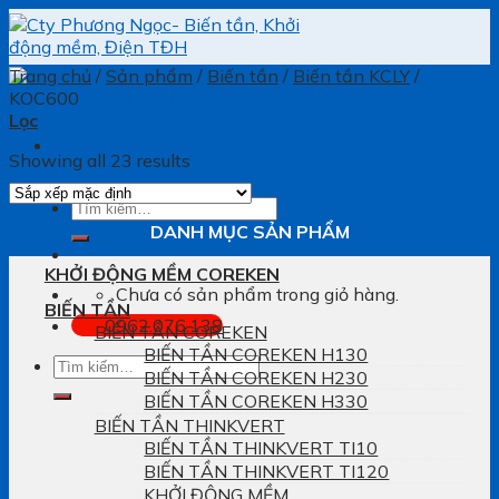
Skip
to
content
Trang chủ
/
Sản phẩm
/
Biến tần
/
Biến tần KCLY
/
KOC600
Lọc
Showing all 23 results
Tìm
kiếm:
DANH MỤC SẢN PHẨM
KHỞI ĐỘNG MỀM COREKEN
Chưa có sản phẩm trong giỏ hàng.
BIẾN TẦN
0962.076.138
BIẾN TẦN COREKEN
BIẾN TẦN COREKEN H130
Tìm
BIẾN TẦN COREKEN H230
kiếm:
BIẾN TẦN COREKEN H330
BIẾN TẦN THINKVERT
BIẾN TẦN THINKVERT TI10
BIẾN TẦN THINKVERT TI120
KHỞI ĐỘNG MỀM