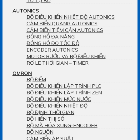
TỦ TỤ BÙ
AUTONICS
BỘ ĐIỀU KHIỂN NHIỆT ĐỘ AUTONICS
CẢM BIẾN QUANG AUTONICS
CẢM BIẾN TIỆM CẬN AUTONICS
ĐỒNG HỒ ĐA NĂNG
ĐỒNG HỒ ĐO TỐC ĐỘ
ENCODER AUTONICS
MOTOR BƯỚC VÀ BỘ ĐIỀU KHIỂN
RƠ LE THỜI GIAN – TIMER
OMRON
BỘ ĐẾM
BỘ ĐIỀU KHIỂN LẬP TRÌNH PLC
BỘ ĐIỀU KHIỂN LẬP TRÌNH ZEN
BỘ ĐIỀU KHIỂN MỨC NƯỚC
BỘ ĐIỀU KHIỂN NHIỆT ĐỘ
BỘ ĐỊNH THỜI GIAN
BỘ HIỂN THỊ SỐ
BỘ MÃ HÓA XUNG-ENCODER
BỘ NGUỒN
CẢM BIẾN ÁP SUẤT