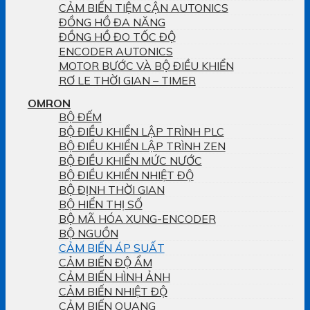
CẢM BIẾN TIỆM CẬN AUTONICS
ĐỒNG HỒ ĐA NĂNG
ĐỒNG HỒ ĐO TỐC ĐỘ
ENCODER AUTONICS
MOTOR BƯỚC VÀ BỘ ĐIỀU KHIỂN
RƠ LE THỜI GIAN – TIMER
OMRON
BỘ ĐẾM
BỘ ĐIỀU KHIỂN LẬP TRÌNH PLC
BỘ ĐIỀU KHIỂN LẬP TRÌNH ZEN
BỘ ĐIỀU KHIỂN MỨC NƯỚC
BỘ ĐIỀU KHIỂN NHIỆT ĐỘ
BỘ ĐỊNH THỜI GIAN
BỘ HIỂN THỊ SỐ
BỘ MÃ HÓA XUNG-ENCODER
BỘ NGUỒN
CẢM BIẾN ÁP SUẤT
CẢM BIẾN ĐỘ ẨM
CẢM BIẾN HÌNH ẢNH
CẢM BIẾN NHIỆT ĐỘ
CẢM BIẾN QUANG