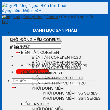
Skip
to
content
Trang chủ
/
Sản phẩm
/
Omron
/
Cảm biến áp suất
Lọc
DANH MỤC SẢN PHẨM
KHỞI ĐỘNG MỀM COREKEN
Tìm
BIẾN TẦN
kiếm:
BIẾN TẦN COREKEN
BIẾN TẦN COREKEN H130
BIẾN TẦN COREKEN H230
Chưa có sản phẩm trong giỏ hàng.
BIẾN TẦN COREKEN H330
0962.076.138
BIẾN TẦN THINKVERT
BIẾN TẦN THINKVERT TI10
Tìm
BIẾN TẦN THINKVERT TI120
kiếm:
KHỞI ĐỘNG MỀM
KHỞI ĐỘNG MỀM TSS SERIES
KHỞI ĐỘNG MỀM TSSN SERIES
BIẾN TẦN KCLY
KHỞI ĐỘNG MỀM