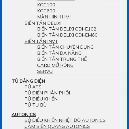
KOC100
KOC600
MÀN HÌNH HMI
BIẾN TẦN DELIXI
BIẾN TẦN DELIXI CDI-E102
BIẾN TẦN DELIXI CDI-EM60
BIẾN TẦN INVT
BIẾN TẦN CHUYÊN DỤNG
BIẾN TẦN ĐA NĂNG
BIẾN TẦN TRUNG THẾ
CARD MỞ RỘNG
SERVO
TỦ BẢNG ĐIỆN
TỦ ATS
TỦ ĐIỆN PHÂN PHỐI
TỦ ĐIỀU KHIỂN
TỦ TỤ BÙ
AUTONICS
BỘ ĐIỀU KHIỂN NHIỆT ĐỘ AUTONICS
CẢM BIẾN QUANG AUTONICS