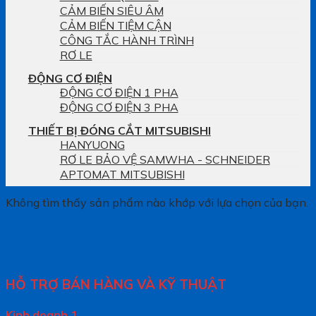
CẢM BIẾN SIÊU ÂM
CẢM BIẾN TIỆM CẬN
CÔNG TẮC HÀNH TRÌNH
RƠ LE
ĐỘNG CƠ ĐIỆN
ĐỘNG CƠ ĐIỆN 1 PHA
ĐỘNG CƠ ĐIỆN 3 PHA
THIẾT BỊ ĐÓNG CẮT MITSUBISHI
HANYUONG
RƠ LE BẢO VỆ SAMWHA - SCHNEIDER
APTOMAT MITSUBISHI
Không tìm thấy sản phẩm nào khớp với lựa chọn của bạn.
HỖ TRỢ BÁN HÀNG VÀ KỸ THUẬT
Kinh doanh 1