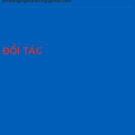
phuongngockd05@gmail.com
ĐỐI TÁC