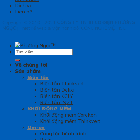
Dịch vụ
Liên hệ
Copyright © 2010 - 2021
CÔNG TY TNHH CƠ ĐIỆN PHƯƠNG
NGỌC
|
Thiết kế web & Vận hành bởi CÔNG NGHỆ VIỆT JSC
Tìm
kiếm:
Về chúng tôi
Sản phẩm
Biến tần
Biến tần Thinkvert
Biến tần Delixi
Biến tần KCLY
Biến tần INVT
KHỞI ĐỘNG MỀM
Khởi động mềm Coreken
Khởi động mềm Thinkvert
Omron
Công tắc hành trình
Rơ le