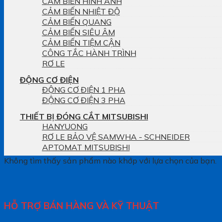
CẢM BIẾN HÌNH ẢNH
CẢM BIẾN NHIỆT ĐỘ
CẢM BIẾN QUANG
CẢM BIẾN SIÊU ÂM
CẢM BIẾN TIỆM CẬN
CÔNG TẮC HÀNH TRÌNH
RƠ LE
ĐỘNG CƠ ĐIỆN
ĐỘNG CƠ ĐIỆN 1 PHA
ĐỘNG CƠ ĐIỆN 3 PHA
THIẾT BỊ ĐÓNG CẮT MITSUBISHI
HANYUONG
RƠ LE BẢO VỆ SAMWHA - SCHNEIDER
APTOMAT MITSUBISHI
Không tìm thấy sản phẩm nào khớp với lựa chọn của bạn.
HỖ TRỢ BÁN HÀNG VÀ KỸ THUẬT