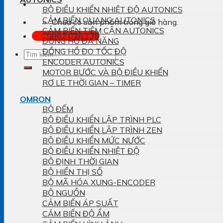
BỘ ĐIỀU KHIỂN NHIỆT ĐỘ AUTONICS
CẢM BIẾN QUANG AUTONICS
Chưa có sản phẩm trong giỏ hàng.
CẢM BIẾN TIỆM CẬN AUTONICS
0962.076.138
ĐỒNG HỒ ĐA NĂNG
ĐỒNG HỒ ĐO TỐC ĐỘ
Tìm
ENCODER AUTONICS
kiếm:
MOTOR BƯỚC VÀ BỘ ĐIỀU KHIỂN
RƠ LE THỜI GIAN – TIMER
OMRON
BỘ ĐẾM
BỘ ĐIỀU KHIỂN LẬP TRÌNH PLC
BỘ ĐIỀU KHIỂN LẬP TRÌNH ZEN
BỘ ĐIỀU KHIỂN MỨC NƯỚC
BỘ ĐIỀU KHIỂN NHIỆT ĐỘ
BỘ ĐỊNH THỜI GIAN
BỘ HIỂN THỊ SỐ
BỘ MÃ HÓA XUNG-ENCODER
BỘ NGUỒN
CẢM BIẾN ÁP SUẤT
CẢM BIẾN ĐỘ ẨM