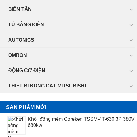
BIẾN TẦN
TỦ BẢNG ĐIỆN
AUTONICS
OMRON
ĐỘNG CƠ ĐIỆN
THIẾT BỊ ĐÓNG CẮT MITSUBISHI
SẢN PHẨM MỚI
Khởi động mềm Coreken TSSM-4T-630 3P 380V
630kw