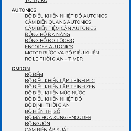
TỦ TỤ BÙ
AUTONICS
BỘ ĐIỀU KHIỂN NHIỆT ĐỘ AUTONICS
CẢM BIẾN QUANG AUTONICS
CẢM BIẾN TIỆM CẬN AUTONICS
ĐỒNG HỒ ĐA NĂNG
ĐỒNG HỒ ĐO TỐC ĐỘ
ENCODER AUTONICS
MOTOR BƯỚC VÀ BỘ ĐIỀU KHIỂN
RƠ LE THỜI GIAN – TIMER
OMRON
BỘ ĐẾM
BỘ ĐIỀU KHIỂN LẬP TRÌNH PLC
BỘ ĐIỀU KHIỂN LẬP TRÌNH ZEN
BỘ ĐIỀU KHIỂN MỨC NƯỚC
BỘ ĐIỀU KHIỂN NHIỆT ĐỘ
BỘ ĐỊNH THỜI GIAN
BỘ HIỂN THỊ SỐ
BỘ MÃ HÓA XUNG-ENCODER
BỘ NGUỒN
CẢM BIẾN ÁP SUẤT