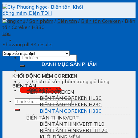
Skip
to
content
Trang chủ
/
Sản phẩm
/
Biến tần
/
Biến tần Coreken
/
Biến
tần Coreken H330
Lọc
Showing all 34 results
Tìm
kiếm:
DANH MỤC SẢN PHẨM
KHỞI ĐỘNG MỀM COREKEN
Chưa có sản phẩm trong giỏ hàng.
BIẾN TẦN
0962.076.138
BIẾN TẦN COREKEN
BIẾN TẦN COREKEN H130
Tìm
BIẾN TẦN COREKEN H230
kiếm:
BIẾN TẦN COREKEN H330
BIẾN TẦN THINKVERT
BIẾN TẦN THINKVERT TI10
BIẾN TẦN THINKVERT TI120
KHỞI ĐỘNG MỀM