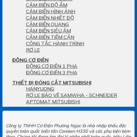
CẢM BIẾN ĐỘ ẨM
CẢM BIẾN HÌNH ẢNH
CẢM BIẾN NHIỆT ĐỘ
CẢM BIẾN QUANG
CẢM BIẾN SIÊU ÂM
CẢM BIẾN TIỆM CẬN
CÔNG TẮC HÀNH TRÌNH
RƠ LE
ĐỘNG CƠ ĐIỆN
ĐỘNG CƠ ĐIỆN 1 PHA
ĐỘNG CƠ ĐIỆN 3 PHA
THIẾT BỊ ĐÓNG CẮT MITSUBISHI
HANYUONG
RƠ LE BẢO VỆ SAMWHA - SCHNEIDER
APTOMAT MITSUBISHI
Công ty TNHH Cơ Điện Phương Ngọc là nhà nhập khẩu độc
quyền toàn quốc biến tần Coreken H330 và các phụ kiện kèm
theo. Chúng tôi đang tìm đại lý phân phối toàn quốc. Hãy Liên