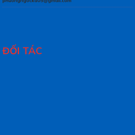
phuongngockd05@gmail.com
ĐỐI TÁC