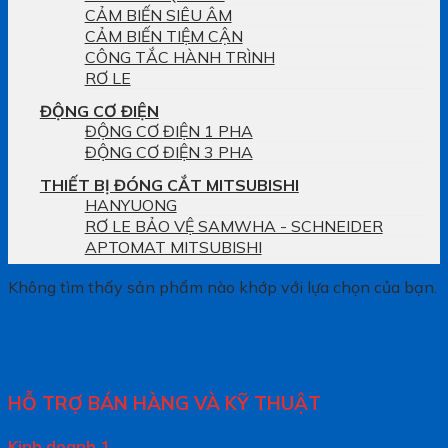
CẢM BIẾN SIÊU ÂM
CẢM BIẾN TIỆM CẬN
CÔNG TẮC HÀNH TRÌNH
RƠ LE
ĐỘNG CƠ ĐIỆN
ĐỘNG CƠ ĐIỆN 1 PHA
ĐỘNG CƠ ĐIỆN 3 PHA
THIẾT BỊ ĐÓNG CẮT MITSUBISHI
HANYUONG
RƠ LE BẢO VỆ SAMWHA - SCHNEIDER
APTOMAT MITSUBISHI
Không tìm thấy sản phẩm nào khớp với lựa chọn của bạn.
HỖ TRỢ BÁN HÀNG VÀ KỸ THUẬT
Kinh doanh 1