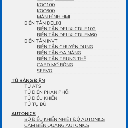
KOC100
KOC600
MÀN HÌNH HMI
BIẾN TẦN DELIXI
BIẾN TẦN DELIXI CDI-E102
BIẾN TẦN DELIXI CDI-EM60
BIẾN TẦN INVT
BIẾN TẦN CHUYÊN DỤNG
BIẾN TẦN ĐA NĂNG
BIẾN TẦN TRUNG THẾ
CARD MỞ RỘNG
SERVO
TỦ BẢNG ĐIỆN
TỦ ATS
TỦ ĐIỆN PHÂN PHỐI
TỦ ĐIỀU KHIỂN
TỦ TỤ BÙ
AUTONICS
BỘ ĐIỀU KHIỂN NHIỆT ĐỘ AUTONICS
CẢM BIẾN QUANG AUTONICS