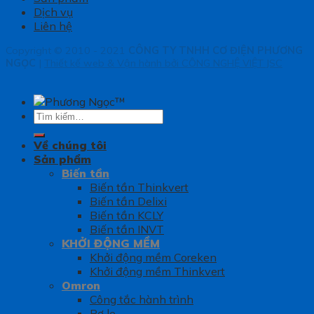
Dịch vụ
Liên hệ
Copyright © 2010 - 2021
CÔNG TY TNHH CƠ ĐIỆN PHƯƠNG
NGỌC
|
Thiết kế web & Vận hành bởi CÔNG NGHỆ VIỆT JSC
Tìm
kiếm:
Về chúng tôi
Sản phẩm
Biến tần
Biến tần Thinkvert
Biến tần Delixi
Biến tần KCLY
Biến tần INVT
KHỞI ĐỘNG MỀM
Khởi động mềm Coreken
Khởi động mềm Thinkvert
Omron
Công tắc hành trình
Rơ le