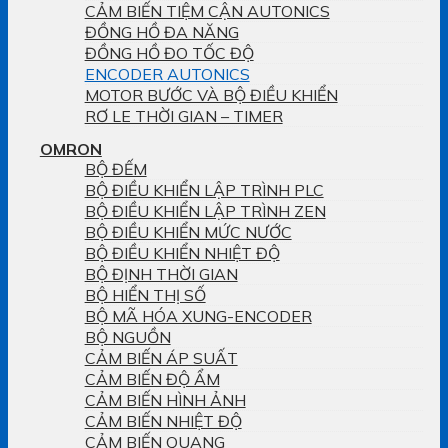
CẢM BIẾN TIỆM CẬN AUTONICS
ĐỒNG HỒ ĐA NĂNG
ĐỒNG HỒ ĐO TỐC ĐỘ
ENCODER AUTONICS
MOTOR BƯỚC VÀ BỘ ĐIỀU KHIỂN
RƠ LE THỜI GIAN – TIMER
OMRON
BỘ ĐẾM
BỘ ĐIỀU KHIỂN LẬP TRÌNH PLC
BỘ ĐIỀU KHIỂN LẬP TRÌNH ZEN
BỘ ĐIỀU KHIỂN MỨC NƯỚC
BỘ ĐIỀU KHIỂN NHIỆT ĐỘ
BỘ ĐỊNH THỜI GIAN
BỘ HIỂN THỊ SỐ
BỘ MÃ HÓA XUNG-ENCODER
BỘ NGUỒN
CẢM BIẾN ÁP SUẤT
CẢM BIẾN ĐỘ ẨM
CẢM BIẾN HÌNH ẢNH
CẢM BIẾN NHIỆT ĐỘ
CẢM BIẾN QUANG