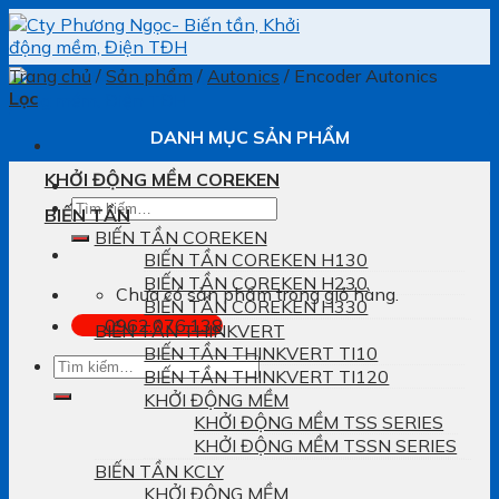
Skip
to
content
Trang chủ
/
Sản phẩm
/
Autonics
/
Encoder Autonics
Lọc
DANH MỤC SẢN PHẨM
KHỞI ĐỘNG MỀM COREKEN
Tìm
BIẾN TẦN
kiếm:
BIẾN TẦN COREKEN
BIẾN TẦN COREKEN H130
BIẾN TẦN COREKEN H230
Chưa có sản phẩm trong giỏ hàng.
BIẾN TẦN COREKEN H330
0962.076.138
BIẾN TẦN THINKVERT
BIẾN TẦN THINKVERT TI10
Tìm
BIẾN TẦN THINKVERT TI120
kiếm:
KHỞI ĐỘNG MỀM
KHỞI ĐỘNG MỀM TSS SERIES
KHỞI ĐỘNG MỀM TSSN SERIES
BIẾN TẦN KCLY
KHỞI ĐỘNG MỀM