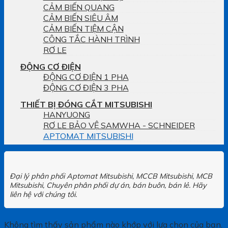
CẢM BIẾN QUANG
CẢM BIẾN SIÊU ÂM
CẢM BIẾN TIỆM CẬN
CÔNG TẮC HÀNH TRÌNH
RƠ LE
ĐỘNG CƠ ĐIỆN
ĐỘNG CƠ ĐIỆN 1 PHA
ĐỘNG CƠ ĐIỆN 3 PHA
THIẾT BỊ ĐÓNG CẮT MITSUBISHI
HANYUONG
RƠ LE BẢO VỆ SAMWHA - SCHNEIDER
APTOMAT MITSUBISHI
Đại lý phân phối Aptomat Mitsubishi, MCCB Mitsubishi, MCB
Mitsubishi, Chuyên phân phối dự án, bán buôn, bán lẻ. Hãy
liên hệ với chúng tôi.
Không tìm thấy sản phẩm nào khớp với lựa chọn của bạn.