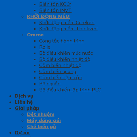
Biến tần KCLY
Biến tần INVT
KHỞI ĐỘNG MỀM
Khởi động mềm Coreken
Khởi động mềm Thinkvert
Omron
Công tắc hành trình
Rơ le
Bộ điều khiển mức nước
Bộ điều khiển nhiệt độ
Cảm biến nhiệt độ
Cảm biến quang
Cảm biến tiệm cận
Bộ nguồn
Bộ điều khiển lập trình PLC
Dịch vụ
Liên hệ
Giải pháp
Dệt nhuộm
Máy đóng gói
Chế biến gỗ
Dự án