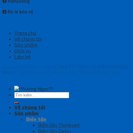
Hanyuong
Rơ le bảo vệ
Trang chủ
Về chúng tôi
Sản phẩm
Dịch vụ
Liên hệ
Copyright © 2010 - 2021
CÔNG TY TNHH CƠ ĐIỆN PHƯƠNG
NGỌC
|
Thiết kế web & Vận hành bởi CÔNG NGHỆ VIỆT JSC
Tìm
kiếm:
Về chúng tôi
Sản phẩm
Biến tần
Biến tần Thinkvert
Biến tần Delixi