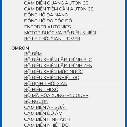
CẢM BIẾN QUANG AUTONICS
CẢM BIẾN TIỆM CẬN AUTONICS
ĐỒNG HỒ ĐA NĂNG
ĐỒNG HỒ ĐO TỐC ĐỘ
ENCODER AUTONICS
MOTOR BƯỚC VÀ BỘ ĐIỀU KHIỂN
RƠ LE THỜI GIAN – TIMER
OMRON
BỘ ĐẾM
BỘ ĐIỀU KHIỂN LẬP TRÌNH PLC
BỘ ĐIỀU KHIỂN LẬP TRÌNH ZEN
BỘ ĐIỀU KHIỂN MỨC NƯỚC
BỘ ĐIỀU KHIỂN NHIỆT ĐỘ
BỘ ĐỊNH THỜI GIAN
BỘ HIỂN THỊ SỐ
BỘ MÃ HÓA XUNG-ENCODER
BỘ NGUỒN
CẢM BIẾN ÁP SUẤT
CẢM BIẾN ĐỘ ẨM
CẢM BIẾN HÌNH ẢNH
CẢM BIẾN NHIỆT ĐỘ