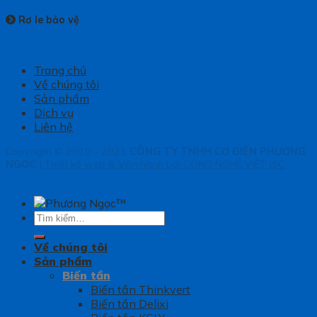
Rơ le bảo vệ
Trang chủ
Về chúng tôi
Sản phẩm
Dịch vụ
Liên hệ
Copyright © 2010 - 2021
CÔNG TY TNHH CƠ ĐIỆN PHƯƠNG
NGỌC
|
Thiết kế web & Vận hành bởi CÔNG NGHỆ VIỆT JSC
Tìm
kiếm:
Về chúng tôi
Sản phẩm
Biến tần
Biến tần Thinkvert
Biến tần Delixi