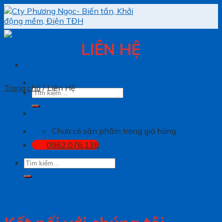
Skip
to
content
LIÊN HỆ
Trang chủ
/
Liên Hệ
Tìm
kiếm:
Chưa có sản phẩm trong giỏ hàng.
0962.076.138
Tìm
kiếm: