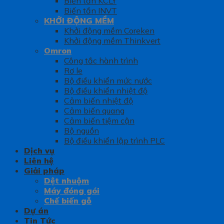
Biến tần KCLY
Biến tần INVT
KHỞI ĐỘNG MỀM
Khởi động mềm Coreken
Khởi động mềm Thinkvert
Omron
Công tắc hành trình
Rơ le
Bộ điều khiển mức nước
Bộ điều khiển nhiệt độ
Cảm biến nhiệt độ
Cảm biến quang
Cảm biến tiệm cận
Bộ nguồn
Bộ điều khiển lập trình PLC
Dịch vụ
Liên hệ
Giải pháp
Dệt nhuộm
Máy đóng gói
Chế biến gỗ
Dự án
Tin Tức