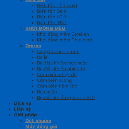
Biến tần Thinkvert
Biến tần Delixi
Biến tần KCLY
Biến tần INVT
KHỞI ĐỘNG MỀM
Khởi động mềm Coreken
Khởi động mềm Thinkvert
Omron
Công tắc hành trình
Rơ le
Bộ điều khiển mức nước
Bộ điều khiển nhiệt độ
Cảm biến nhiệt độ
Cảm biến quang
Cảm biến tiệm cận
Bộ nguồn
Bộ điều khiển lập trình PLC
Dịch vụ
Liên hệ
Giải pháp
Dệt nhuộm
Máy đóng gói