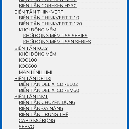
BIẾN TẦN COREKEN H330
BIẾN TẦN THINKVERT
BIẾN TẦN THINKVERT TI10
BIẾN TẦN THINKVERT TI120
KHỞI ĐỘNG MỀM
KHỞI ĐỘNG MỀM TSS SERIES
KHỞI ĐỘNG MỀM TSSN SERIES
BIẾN TẦN KCLY
KHỞI ĐỘNG MỀM
KOC100
KOC600
MÀN HÌNH HMI
BIẾN TẦN DELIXI
BIẾN TẦN DELIXI CDI-E102
BIẾN TẦN DELIXI CDI-EM60
BIẾN TẦN INVT
BIẾN TẦN CHUYÊN DỤNG
BIẾN TẦN ĐA NĂNG
BIẾN TẦN TRUNG THẾ
CARD MỞ RỘNG
SERVO