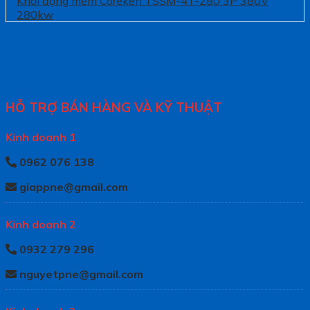
Khởi động mềm Coreken TSSM-4T-280 3P 380V
280kw
HỖ TRỢ BÁN HÀNG VÀ KỸ THUẬT
Kinh doanh 1
0962 076 138
giappne@gmail.com
Kinh doanh 2
0932 279 296
nguyetpne@gmail.com