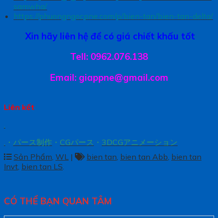
samwha/
https://phuongngocpne.com/p/bien-tan/bien-tan-delta/
Xin hãy liên hệ để có giá chiết khấu tốt
Tell: 0962.076.138
Email: giappne@gmail.com
Liên kết
.
.
・
パース制作
・
CGパース
・
3DCGアニメーション
Sản Phẩm
,
WL
|
bien tan
,
bien tan Abb
,
bien tan
Invt
,
bien tan LS
.
CÓ THỂ BẠN QUAN TÂM