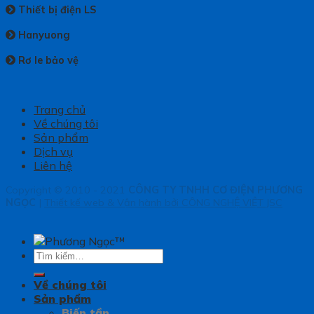
Thiết bị điện LS
Hanyuong
Rơ le bảo vệ
Trang chủ
Về chúng tôi
Sản phẩm
Dịch vụ
Liên hệ
Copyright © 2010 - 2021
CÔNG TY TNHH CƠ ĐIỆN PHƯƠNG
NGỌC
|
Thiết kế web & Vận hành bởi CÔNG NGHỆ VIỆT JSC
Tìm
kiếm:
Về chúng tôi
Sản phẩm
Biến tần