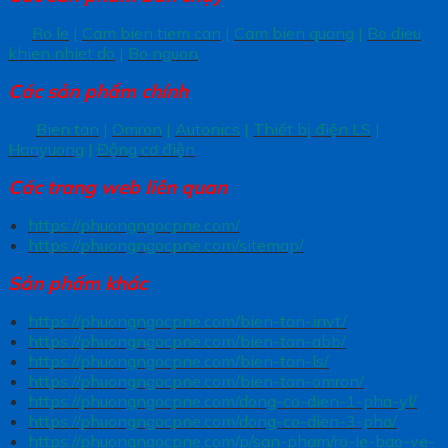
Ro le
|
Cam bien tiem can
|
Cam bien quang
|
Bo dieu
khien nhiet do
|
Bo nguon
Các sản phẩm chính
Bien tan
|
Omron
|
Autonics
|
Thiết bị điện LS
|
Hanyuong
|
Động cơ điện
Các trang
web liên quan
https://phuongngocpne.com/
https://phuongngocpne.com/sitemap/
Sản phẩm khác
https://phuongngocpne.com/bien-tan-invt/
https://phuongngocpne.com/bien-tan-abb/
https://phuongngocpne.com/bien-tan-ls/
https://phuongngocpne.com/bien-tan-omron/
https://phuongngocpne.com/dong-co-dien-1-pha-yl/
https://phuongngocpne.com/dong-co-dien-3-pha/
https://phuongngocpne.com/p/san-pham/ro-le-bao-ve-