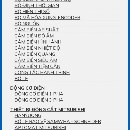
BỘ ĐỊNH THỜI GIAN
BỘ HIỂN THỊ SỐ
BỘ MÃ HÓA XUNG-ENCODER
BỘ NGUỒN
CẢM BIẾN ÁP SUẤT
CẢM BIẾN ĐỘ ẨM
CẢM BIẾN HÌNH ẢNH
CẢM BIẾN NHIỆT ĐỘ
CẢM BIẾN QUANG
CẢM BIẾN SIÊU ÂM
CẢM BIẾN TIỆM CẬN
CÔNG TẮC HÀNH TRÌNH
RƠ LE
ĐỘNG CƠ ĐIỆN
ĐỘNG CƠ ĐIỆN 1 PHA
ĐỘNG CƠ ĐIỆN 3 PHA
THIẾT BỊ ĐÓNG CẮT MITSUBISHI
HANYUONG
RƠ LE BẢO VỆ SAMWHA - SCHNEIDER
APTOMAT MITSUBISHI