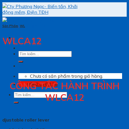
Skip
to
content
Sản Phẩm
,
WL
WLCA12
Tìm
kiếm:
Chưa có sản phẩm trong giỏ hàng.
CÔNG TẮC HÀNH TRÌNH
0962.076.138
Tìm
WLCA12
kiếm:
djustable roller lever