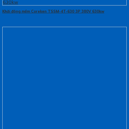
Khởi động mềm Coreken TSSM-4T-630 3P 380V 630kw