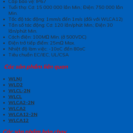
Cấp bảo vệ: IP67
Tuổi thọ: Cơ: 15 000 000 lần Min.; Điện: 750 000 lần
Min.
Tốc độ tác động: 1mm/s đến 1m/s (đối với WLCA12)
Tần số tác động: Cơ: 120 lần/phút Min.; Điện 30
lần/phút Min.
Cách điện: 100MΩ Min. (ở 500VDC)
Điện trở tiếp điểm: 25mΩ Max.
Nhiệt độ làm việc: -10oC đến 80oC
Tiêu chuẩn EC/IEC, UL/CSA
Các sản phẩm liên quan
WLNJ
WLD2
WLCL-2N
WLCL
WLCA2-2N
WLCA2
WLCA12-2N
WLCA12
Các sản phẩm bán chạy