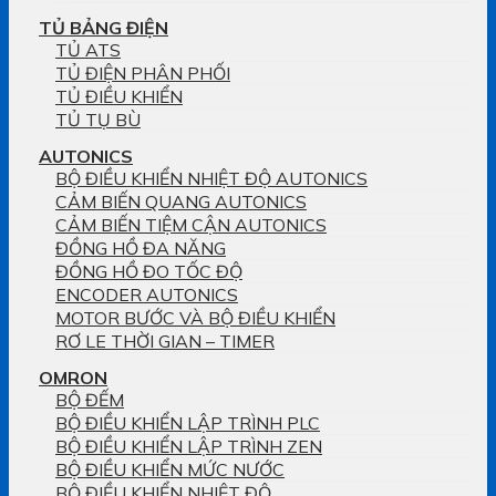
TỦ BẢNG ĐIỆN
TỦ ATS
TỦ ĐIỆN PHÂN PHỐI
TỦ ĐIỀU KHIỂN
TỦ TỤ BÙ
AUTONICS
BỘ ĐIỀU KHIỂN NHIỆT ĐỘ AUTONICS
CẢM BIẾN QUANG AUTONICS
CẢM BIẾN TIỆM CẬN AUTONICS
ĐỒNG HỒ ĐA NĂNG
ĐỒNG HỒ ĐO TỐC ĐỘ
ENCODER AUTONICS
MOTOR BƯỚC VÀ BỘ ĐIỀU KHIỂN
RƠ LE THỜI GIAN – TIMER
OMRON
BỘ ĐẾM
BỘ ĐIỀU KHIỂN LẬP TRÌNH PLC
BỘ ĐIỀU KHIỂN LẬP TRÌNH ZEN
BỘ ĐIỀU KHIỂN MỨC NƯỚC
BỘ ĐIỀU KHIỂN NHIỆT ĐỘ