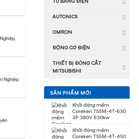
TỦ BẢNG ĐIỆN
AUTONICS
OMRON
 Nghiệp,
ĐỘNG CƠ ĐIỆN
THIẾT BỊ ĐÓNG CẮT
MITSUBISHI
ên Nghiệp,
SẢN PHẨM MỚI
Khởi động mềm
Coreken TSSM-4T-630
3P 380V 630kw
uyên
Khởi động mềm
Coreken TSSM-4T-450