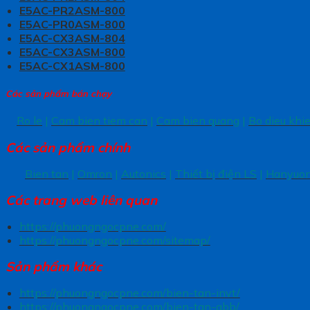
E5AC-PR2ASM-800
E5AC-PR0ASM-800
E5AC-CX3ASM-804
E5AC-CX3ASM-800
E5AC-CX1ASM-800
Các sản phẩm bán chạy
Ro le
|
Cam bien tiem can
|
Cam bien quang
|
Bo dieu khi
Các sản phẩm chính
Bien tan
|
Omron
|
Autonics
|
Thiết bị điện LS
|
Hanyuo
Các trang
web liên quan
https://phuongngocpne.com/
https://phuongngocpne.com/sitemap/
Sản phẩm khác
https://phuongngocpne.com/bien-tan-invt/
https://phuongngocpne.com/bien-tan-abb/