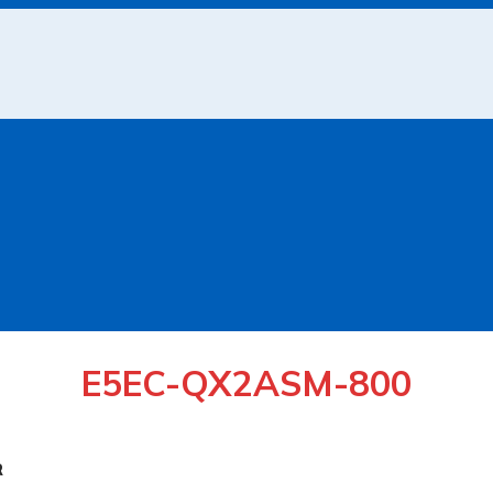
E5EC-QX2ASM-800
R