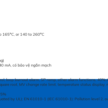
to 165°C, or 140 to 260°C
ng)
 40 mA, có bảo vệ ngắn mạch
, loop burnout alarm, SP ramp, other alarm functions, 40% AT, 
f square root, MV change rate limit, temperature status display
 85%
ed by UL); EN 61010-1 (IEC 61010-1): Pollution level 2, ove