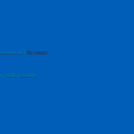
en nhiet do
|
Bo nguon
ng
|
Động cơ điện