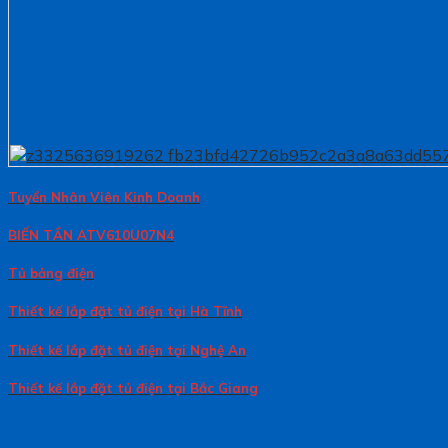
Tuyển Nhân Viên Kinh Doanh
BIẾN TẦN ATV610U07N4
Tủ bảng điện
Thiết kế lắp đặt tủ điện tại Hà Tĩnh
Thiết kế lắp đặt tủ điện tại Nghệ An
Thiết kế lắp đặt tủ điện tại Bắc Giang