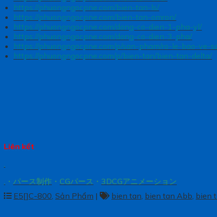
https://phuongngocpne.com/bien-tan-ls/
https://phuongngocpne.com/bien-tan-omron/
https://phuongngocpne.com/dong-co-dien-1-pha-yl/
https://phuongngocpne.com/dong-co-dien-3-pha/
https://phuongngocpne.com/p/san-pham/ro-le-bao-ve-
https://phuongngocpne.com/p/bien-tan/bien-tan-delta/
Liên kết
.
.
・
パース制作
・
CGパース
・
3DCGアニメーション
E5[]C-800
,
Sản Phẩm
|
bien tan
,
bien tan Abb
,
bien t