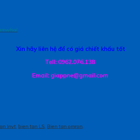
samwha/
Xin hãy liên hệ để có giá chiết khấu tốt
Tell: 0962.076.138
Email: giappne@gmail.com
an Invt
,
bien tan LS
,
Bien tan omron
.