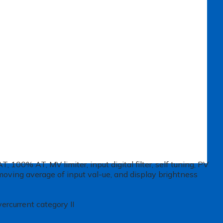
100% AT, MV limiter, input digital filter, self tuning, PV
, moving average of input val-ue, and display brightness
rcurrent category II