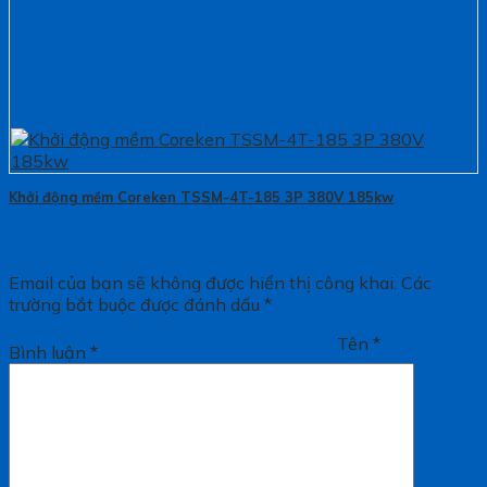
Khởi động mềm Coreken TSSM-4T-185 3P 380V 185kw
Email của bạn sẽ không được hiển thị công khai.
Các
trường bắt buộc được đánh dấu
*
Tên
*
Bình luận
*