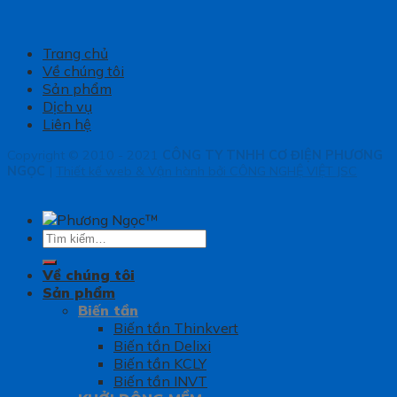
Trang chủ
Về chúng tôi
Sản phẩm
Dịch vụ
Liên hệ
Copyright © 2010 - 2021
CÔNG TY TNHH CƠ ĐIỆN PHƯƠNG
NGỌC
|
Thiết kế web & Vận hành bởi CÔNG NGHỆ VIỆT JSC
Tìm
kiếm:
Về chúng tôi
Sản phẩm
Biến tần
Biến tần Thinkvert
Biến tần Delixi
Biến tần KCLY
Biến tần INVT