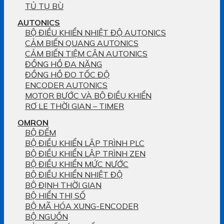
TỦ TỤ BÙ
AUTONICS
BỘ ĐIỀU KHIỂN NHIỆT ĐỘ AUTONICS
CẢM BIẾN QUANG AUTONICS
CẢM BIẾN TIỆM CẬN AUTONICS
ĐỒNG HỒ ĐA NĂNG
ĐỒNG HỒ ĐO TỐC ĐỘ
ENCODER AUTONICS
MOTOR BƯỚC VÀ BỘ ĐIỀU KHIỂN
RƠ LE THỜI GIAN – TIMER
OMRON
BỘ ĐẾM
BỘ ĐIỀU KHIỂN LẬP TRÌNH PLC
BỘ ĐIỀU KHIỂN LẬP TRÌNH ZEN
BỘ ĐIỀU KHIỂN MỨC NƯỚC
BỘ ĐIỀU KHIỂN NHIỆT ĐỘ
BỘ ĐỊNH THỜI GIAN
BỘ HIỂN THỊ SỐ
BỘ MÃ HÓA XUNG-ENCODER
BỘ NGUỒN