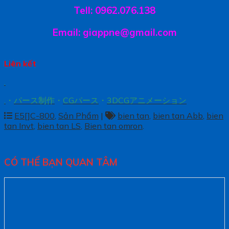
Tell: 0962.076.138
Email: giappne@gmail.com
Liên kết
.
.
・
パース制作
・
CGパース
・
3DCGアニメーション
E5[]C-800
,
Sản Phẩm
|
bien tan
,
bien tan Abb
,
bien
tan Invt
,
bien tan LS
,
Bien tan omron
.
CÓ THỂ BẠN QUAN TÂM