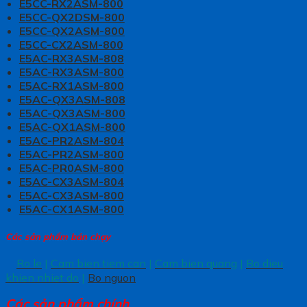
E5CC-RX2ASM-800
E5CC-QX2DSM-800
E5CC-QX2ASM-800
E5CC-CX2ASM-800
E5AC-RX3ASM-808
E5AC-RX3ASM-800
E5AC-RX1ASM-800
E5AC-QX3ASM-808
E5AC-QX3ASM-800
E5AC-QX1ASM-800
E5AC-PR2ASM-804
E5AC-PR2ASM-800
E5AC-PR0ASM-800
E5AC-CX3ASM-804
E5AC-CX3ASM-800
E5AC-CX1ASM-800
Các sản phẩm bán chạy
Ro le
|
Cam bien tiem can
|
Cam bien quang
|
Bo dieu
khien nhiet do
|
Bo nguon
Các sản phẩm chính