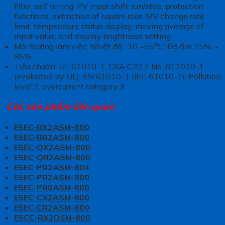
filter, self tuning, PV input shift, run/stop, protection
functions, extraction of square root, MV change rate
limit, temperature status display, moving average of
input value, and display brightness setting
Môi trường làm việc: Nhiệt độ -10 ~55°C; Độ ẩm 25% ~
85%
Tiêu chuẩn: UL 61010-1, CSA C22.2 No. 611010-1
(evaluated by UL); EN 61010-1 (IEC 61010-1): Pollution
level 2, overcurrent category II
Các sản phẩm liên quan
E5EC-RX2ASM-800
E5EC-RR2ASM-800
E5EC-QX2ASM-800
E5EC-QR2ASM-800
E5EC-PR2ASM-804
E5EC-PR2ASM-800
E5EC-PR0ASM-800
E5EC-CX2ASM-800
E5EC-CR2ASM-800
E5CC-RX2DSM-800