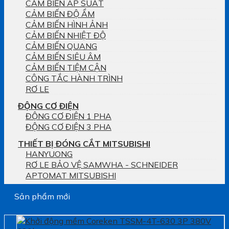
CẢM BIẾN ÁP SUẤT
CẢM BIẾN ĐỘ ẨM
CẢM BIẾN HÌNH ẢNH
CẢM BIẾN NHIỆT ĐỘ
CẢM BIẾN QUANG
CẢM BIẾN SIÊU ÂM
CẢM BIẾN TIỆM CẬN
CÔNG TẮC HÀNH TRÌNH
RƠ LE
ĐỘNG CƠ ĐIỆN
ĐỘNG CƠ ĐIỆN 1 PHA
ĐỘNG CƠ ĐIỆN 3 PHA
THIẾT BỊ ĐÓNG CẮT MITSUBISHI
HANYUONG
RƠ LE BẢO VỆ SAMWHA - SCHNEIDER
APTOMAT MITSUBISHI
Sản phẩm mới