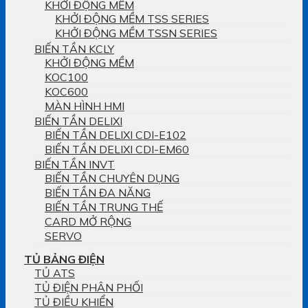
KHỞI ĐỘNG MỀM
KHỞI ĐỘNG MỀM TSS SERIES
KHỞI ĐỘNG MỀM TSSN SERIES
BIẾN TẦN KCLY
KHỞI ĐỘNG MỀM
KOC100
KOC600
MÀN HÌNH HMI
BIẾN TẦN DELIXI
BIẾN TẦN DELIXI CDI-E102
BIẾN TẦN DELIXI CDI-EM60
BIẾN TẦN INVT
BIẾN TẦN CHUYÊN DỤNG
BIẾN TẦN ĐA NĂNG
BIẾN TẦN TRUNG THẾ
CARD MỞ RỘNG
SERVO
TỦ BẢNG ĐIỆN
TỦ ATS
TỦ ĐIỆN PHÂN PHỐI
TỦ ĐIỀU KHIỂN