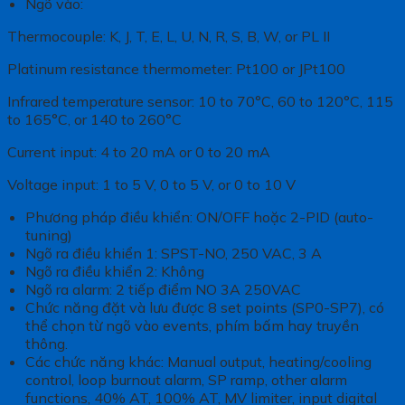
Ngõ vào:
Thermocouple: K, J, T, E, L, U, N, R, S, B, W, or PL II
Platinum resistance thermometer: Pt100 or JPt100
Infrared temperature sensor: 10 to 70°C, 60 to 120°C, 115
to 165°C, or 140 to 260°C
Current input: 4 to 20 mA or 0 to 20 mA
Voltage input: 1 to 5 V, 0 to 5 V, or 0 to 10 V
Phương pháp điều khiển: ON/OFF hoặc 2-PID (auto-
tuning)
Ngõ ra điều khiển 1: SPST-NO, 250 VAC, 3 A
Ngõ ra điều khiển 2: Không
Ngõ ra alarm: 2 tiếp điểm NO 3A 250VAC
Chức năng đặt và lưu được 8 set points (SP0-SP7), có
thể chọn từ ngõ vào events, phím bấm hay truyền
thông.
Các chức năng khác: Manual output, heating/cooling
control, loop burnout alarm, SP ramp, other alarm
functions, 40% AT, 100% AT, MV limiter, input digital