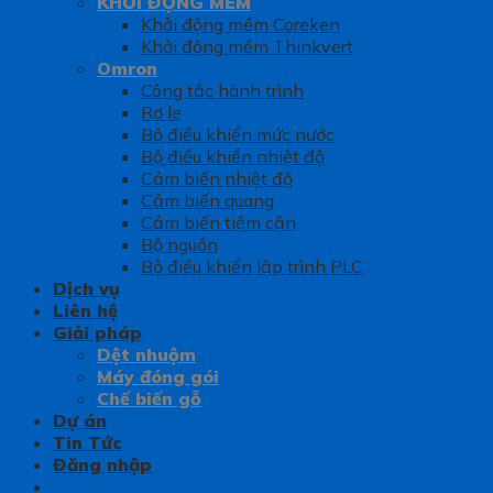
KHỞI ĐỘNG MỀM
Khởi động mềm Coreken
Khởi động mềm Thinkvert
Omron
Công tắc hành trình
Rơ le
Bộ điều khiển mức nước
Bộ điều khiển nhiệt độ
Cảm biến nhiệt độ
Cảm biến quang
Cảm biến tiệm cận
Bộ nguồn
Bộ điều khiển lập trình PLC
Dịch vụ
Liên hệ
Giải pháp
Dệt nhuộm
Máy đóng gói
Chế biến gỗ
Dự án
Tin Tức
Đăng nhập