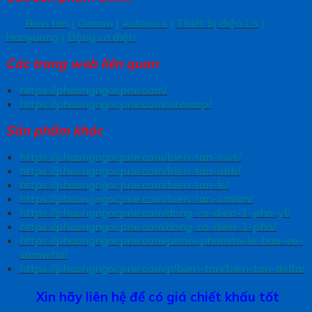
Bien tan
|
Omron
|
Autonics
|
Thiết bị điện LS
|
Hanyuong
|
Động cơ điện
Các trang
web liên quan
https://phuongngocpne.com/
https://phuongngocpne.com/sitemap/
Sản phẩm khác
https://phuongngocpne.com/bien-tan-invt/
https://phuongngocpne.com/bien-tan-abb/
https://phuongngocpne.com/bien-tan-ls/
https://phuongngocpne.com/bien-tan-omron/
https://phuongngocpne.com/dong-co-dien-1-pha-yl/
https://phuongngocpne.com/dong-co-dien-3-pha/
https://phuongngocpne.com/p/san-pham/ro-le-bao-ve-
samwha/
https://phuongngocpne.com/p/bien-tan/bien-tan-delta/
Xin hãy liên hệ để có giá chiết khấu tốt