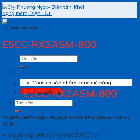
Skip
to
content
E5[]C-800
,
Sản Phẩm
E5CC-RX2ASM-800
Tìm
kiếm:
Chưa có sản phẩm trong giỏ hàng.
E5CC-RX2ASM-800
0962.076.138
Tìm
kiếm:
Bộ điều khiển nhiệt độ, kích thước 48 x 48mm, ngõ ra
rơ-le
Nguồn cấp: 100 to 240 VAC, 50/60 Hz