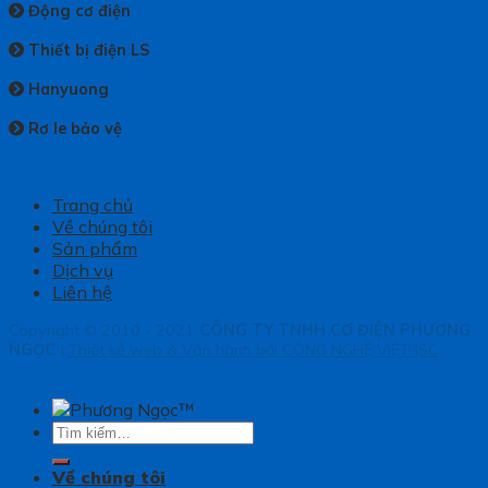
Động cơ điện
Thiết bị điện LS
Hanyuong
Rơ le bảo vệ
Trang chủ
Về chúng tôi
Sản phẩm
Dịch vụ
Liên hệ
Copyright © 2010 - 2021
CÔNG TY TNHH CƠ ĐIỆN PHƯƠNG
NGỌC
|
Thiết kế web & Vận hành bởi CÔNG NGHỆ VIỆT JSC
Tìm
kiếm:
Về chúng tôi