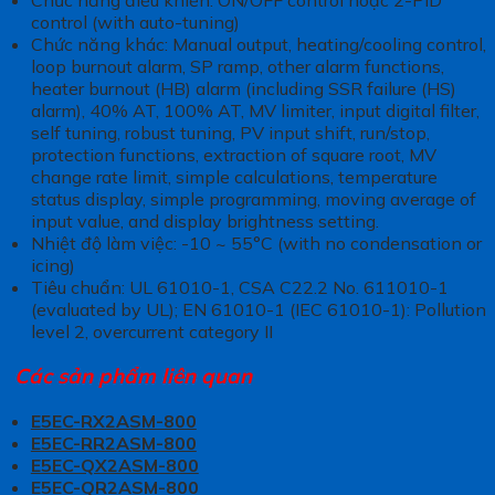
control (with auto-tuning)
Chức năng khác: Manual output, heating/cooling control,
loop burnout alarm, SP ramp, other alarm functions,
heater burnout (HB) alarm (including SSR failure (HS)
alarm), 40% AT, 100% AT, MV limiter, input digital filter,
self tuning, robust tuning, PV input shift, run/stop,
protection functions, extraction of square root, MV
change rate limit, simple calculations, temperature
status display, simple programming, moving average of
input value, and display brightness setting.
Nhiệt độ làm việc: -10 ~ 55°C (with no condensation or
icing)
Tiêu chuẩn: UL 61010-1, CSA C22.2 No. 611010-1
(evaluated by UL); EN 61010-1 (IEC 61010-1): Pollution
level 2, overcurrent category II
Các sản phẩm liên quan
E5EC-RX2ASM-800
E5EC-RR2ASM-800
E5EC-QX2ASM-800
E5EC-QR2ASM-800