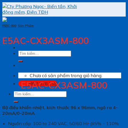
Skip
to
content
E5[]C-800
,
Sản Phẩm
E5AC-CX3ASM-800
Tìm
kiếm:
Chưa có sản phẩm trong giỏ hàng.
E5AC-CX3ASM-800
0962.076.138
Tìm
kiếm:
Bộ điều khiển nhiệt, kích thước 96 x 96mm, ngõ ra 4-
20mA/0-20mA
Nguồn cấp: 100 to 240 VAC, 50/60 Hz (85% – 110%