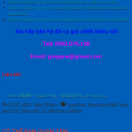
https://phuongngocpne.com/dong-co-dien-3-pha/
https://phuongngocpne.com/p/san-pham/ro-le-bao-ve-
samwha/
https://phuongngocpne.com/p/bien-tan/bien-tan-delta/
Xin hãy liên hệ để có giá chiết khấu tốt
Tell: 0962.076.138
Email: giappne@gmail.com
Liên kết
.
.
・
パース制作
・
CGパース
・
3DCGアニメーション
E5[]C-800
,
Sản Phẩm
|
bien tan
,
bien tan Abb
,
bien
tan Invt
,
bien tan LS
,
Bien tan omron
.
CÓ THỂ BẠN QUAN TÂM