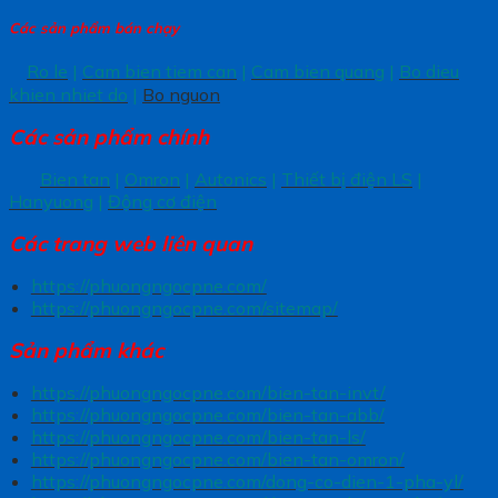
Các sản phẩm bán chạy
Ro le
|
Cam bien tiem can
|
Cam bien quang
|
Bo dieu
khien nhiet do
|
Bo nguon
Các sản phẩm chính
Bien tan
|
Omron
|
Autonics
|
Thiết bị điện LS
|
Hanyuong
|
Động cơ điện
Các trang
web liên quan
https://phuongngocpne.com/
https://phuongngocpne.com/sitemap/
Sản phẩm khác
https://phuongngocpne.com/bien-tan-invt/
https://phuongngocpne.com/bien-tan-abb/
https://phuongngocpne.com/bien-tan-ls/
https://phuongngocpne.com/bien-tan-omron/
https://phuongngocpne.com/dong-co-dien-1-pha-yl/