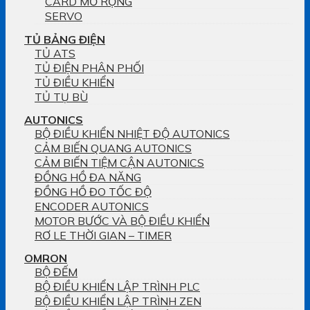
CARD MỞ RỘNG
SERVO
TỦ BẢNG ĐIỆN
TỦ ATS
TỦ ĐIỆN PHÂN PHỐI
TỦ ĐIỀU KHIỂN
TỦ TỤ BÙ
AUTONICS
BỘ ĐIỀU KHIỂN NHIỆT ĐỘ AUTONICS
CẢM BIẾN QUANG AUTONICS
CẢM BIẾN TIỆM CẬN AUTONICS
ĐỒNG HỒ ĐA NĂNG
ĐỒNG HỒ ĐO TỐC ĐỘ
ENCODER AUTONICS
MOTOR BƯỚC VÀ BỘ ĐIỀU KHIỂN
RƠ LE THỜI GIAN – TIMER
OMRON
BỘ ĐẾM
BỘ ĐIỀU KHIỂN LẬP TRÌNH PLC
BỘ ĐIỀU KHIỂN LẬP TRÌNH ZEN