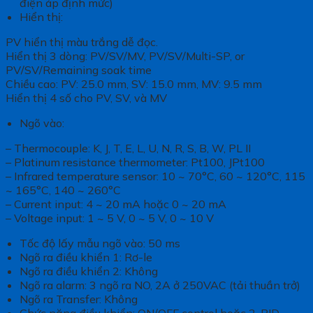
điện áp định mức)
Hiển thị:
PV hiển thị màu trắng dễ đọc.
Hiển thị 3 dòng: PV/SV/MV, PV/SV/Multi-SP, or
PV/SV/Remaining soak time
Chiều cao: PV: 25.0 mm, SV: 15.0 mm, MV: 9.5 mm
Hiển thị 4 số cho PV, SV, và MV
Ngõ vào:
– Thermocouple: K, J, T, E, L, U, N, R, S, B, W, PL II
– Platinum resistance thermometer: Pt100, JPt100
– Infrared temperature sensor: 10 ~ 70°C, 60 ~ 120°C, 115
~ 165°C, 140 ~ 260°C
– Current input: 4 ~ 20 mA hoặc 0 ~ 20 mA
– Voltage input: 1 ~ 5 V, 0 ~ 5 V, 0 ~ 10 V
Tốc độ lấy mẫu ngõ vào: 50 ms
Ngõ ra điều khiển 1: Rơ-le
Ngõ ra điều khiển 2: Không
Ngõ ra alarm: 3 ngõ ra NO, 2A ở 250VAC (tải thuần trở)
Ngõ ra Transfer: Không
Chức năng điều khiển: ON/OFF control hoặc 2-PID