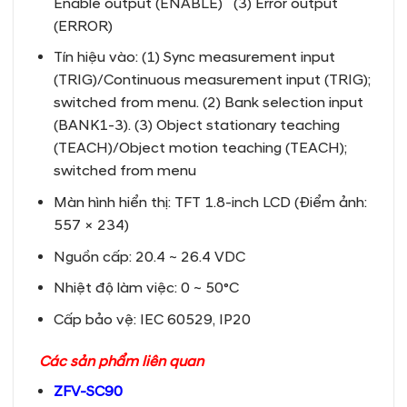
Enable output (ENABLE) (3) Error output
(ERROR)
Tín hiệu vào: (1) Sync measurement input
(TRIG)/Continuous measurement input (TRIG);
switched from menu. (2) Bank selection input
(BANK1-3). (3) Object stationary teaching
(TEACH)/Object motion teaching (TEACH);
switched from menu
Màn hình hiển thị: TFT 1.8-inch LCD (Điểm ảnh:
557 × 234)
Nguồn cấp: 20.4 ~ 26.4 VDC
Nhiệt độ làm việc: 0 ~ 50°C
Cấp bảo vệ: IEC 60529, IP20
Các sản phẩm liên quan
ZFV-SC90