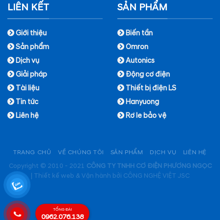
LIÊN KẾT
SẢN PHẨM
Giới thiệu
Biến tần
Sản phẩm
Omron
Dịch vụ
Autonics
Giải pháp
Động cơ điện
Tài liệu
Thiết bị điện LS
Tin tức
Hanyuong
Liên hệ
Rơ le bảo vệ
TRANG CHỦ
VỀ CHÚNG TÔI
SẢN PHẨM
DỊCH VỤ
LIÊN HỆ
Copyright © 2010 - 2021
CÔNG TY TNHH CƠ ĐIỆN PHƯƠNG NGỌC
|
Thiết kế web & Vận hành bởi CÔNG NGHỆ VIỆT JSC
TỔNG ĐÀI
0962.076.138