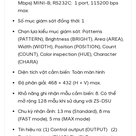
Mbps) MINI-B; RS232C: 1 port, 115200 bps
max.
Số mục giám sát đồng thời: 1
Chọn lựa kiểu mục giám sát: Patterns
(PATTERN), Brightness (BRIGHT), Area (AREA),
Width (WIDTH), Position (POSITION), Count
(COUNT), Color inspection (HUE), Character
(CHARA)
Diện tích vật cảm biến: Toàn màn hình
Độ phân giải: 468 × 432 (H × V) max.
Khả năng ghi nhận mẫu cảm biến: 8. Có thể
mở rộng 128 mẫu khi sử dụng với ZS-DSU
Chu kỳ nhận ảnh: 13 ms (Standard), 8 ms
(FAST mode), 5 ms (MAX mode)
Tín hiệu ra: (1) Control output (OUTPUT) (2)