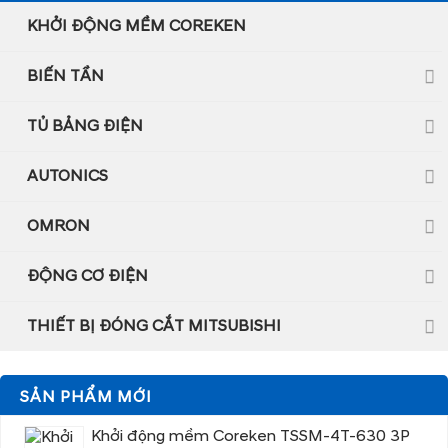
KHỞI ĐỘNG MỀM COREKEN
BIẾN TẦN
TỦ BẢNG ĐIỆN
AUTONICS
OMRON
ĐỘNG CƠ ĐIỆN
THIẾT BỊ ĐÓNG CẮT MITSUBISHI
SẢN PHẨM MỚI
Khởi động mềm Coreken TSSM-4T-630 3P