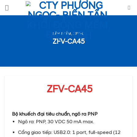
Skip
to
content
SẢN PHẨM
,
ZFV-C
ZFV-CA45
ZFV-CA45
Bộ khuếch đại tiêu chuẩn, ngõ ra PNP
Ngõ ra: PNP, 30 VDC 50 mA max.
Cổng giao tiếp: USB2.0: 1 port, full-speed (12