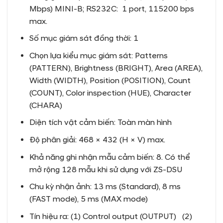
Mbps) MINI-B; RS232C: 1 port, 115200 bps
max.
Số mục giám sát đồng thời: 1
Chọn lựa kiểu mục giám sát: Patterns
(PATTERN), Brightness (BRIGHT), Area (AREA),
Width (WIDTH), Position (POSITION), Count
(COUNT), Color inspection (HUE), Character
(CHARA)
Diện tích vật cảm biến: Toàn màn hình
Độ phân giải: 468 × 432 (H × V) max.
Khả năng ghi nhận mẫu cảm biến: 8. Có thể
mở rộng 128 mẫu khi sử dụng với ZS-DSU
Chu kỳ nhận ảnh: 13 ms (Standard), 8 ms
(FAST mode), 5 ms (MAX mode)
Tín hiệu ra: (1) Control output (OUTPUT) (2)