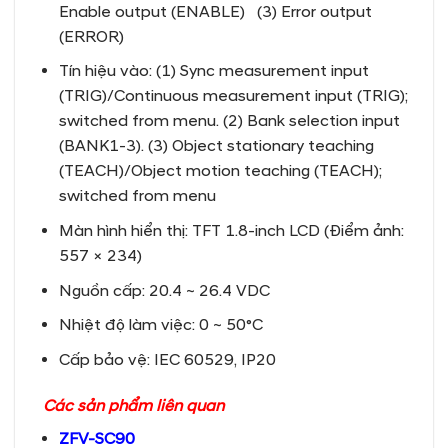
Enable output (ENABLE) (3) Error output
(ERROR)
Tín hiệu vào: (1) Sync measurement input
(TRIG)/Continuous measurement input (TRIG);
switched from menu. (2) Bank selection input
(BANK1-3). (3) Object stationary teaching
(TEACH)/Object motion teaching (TEACH);
switched from menu
Màn hình hiển thị: TFT 1.8-inch LCD (Điểm ảnh:
557 × 234)
Nguồn cấp: 20.4 ~ 26.4 VDC
Nhiệt độ làm việc: 0 ~ 50°C
Cấp bảo vệ: IEC 60529, IP20
Các sản phẩm liên quan
ZFV-SC90