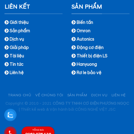
LIÊN KẾT
SẢN PHẨM
Giới thiệu
Biến tần
Sản phẩm
Omron
Dịch vụ
Autonics
Giải pháp
Động cơ điện
Tài liệu
Thiết bị điện LS
Tin tức
Hanyuong
Liên hệ
Rơ le bảo vệ
TRANG CHỦ
VỀ CHÚNG TÔI
SẢN PHẨM
DỊCH VỤ
LIÊN HỆ
Copyright © 2010 - 2021
CÔNG TY TNHH CƠ ĐIỆN PHƯƠNG NGỌC
|
Thiết kế web & Vận hành bởi CÔNG NGHỆ VIỆT JSC
TỔNG ĐÀI