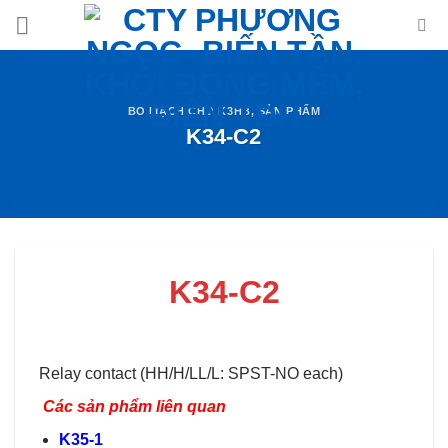
Skip
to
content
BO MẠCH CHO K3HB
,
SẢN PHẨM
K34-C2
K34-C2
Relay contact (HH/H/LL/L: SPST-NO each)
Các sản phẩm liên quan
K35-1