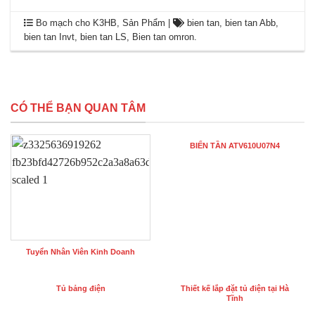
Bo mạch cho K3HB
,
Sản Phẩm
|
bien tan
,
bien tan Abb
,
bien tan Invt
,
bien tan LS
,
Bien tan omron
.
CÓ THỂ BẠN QUAN TÂM
BIẾN TẦN ATV610U07N4
Tuyển Nhân Viên Kinh Doanh
Tủ bảng điện
Thiết kế lắp đặt tủ điện tại Hà
Tĩnh