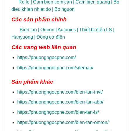
Ro le
|
Cam bien tiem can
|
Cam bien quang
|
Bo
dieu khien nhiet do
|
Bo nguon
Các sản phẩm chính
Bien tan
|
Omron
|
Autonics
|
Thiết bị điện LS
|
Hanyuong
|
Động cơ điện
Các trang
web liên quan
https://phuongngocpne.com/
https://phuongngocpne.com/sitemap/
Sản phẩm khác
https://phuongngocpne.com/bien-tan-invt/
https://phuongngocpne.com/bien-tan-abb/
https://phuongngocpne.com/bien-tan-ls/
https://phuongngocpne.com/bien-tan-omron/