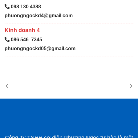
098.130.4388
phuongngockd4@gmail.com
Kinh doanh 4
086.546. 7345
phuongngockd05@gmail.com
Công Ty TNHH cơ điện Phương Ngọc tự hào là một