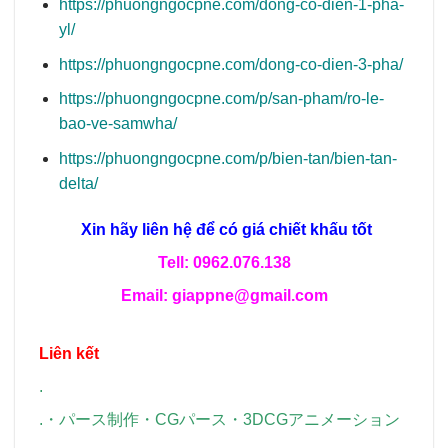
https://phuongngocpne.com/dong-co-dien-1-pha-
yl/
https://phuongngocpne.com/dong-co-dien-3-pha/
https://phuongngocpne.com/p/san-pham/ro-le-
bao-ve-samwha/
https://phuongngocpne.com/p/bien-tan/bien-tan-
delta/
Xin hãy liên hệ để có giá chiết khấu tốt
Tell: 0962.076.138
Email: giappne@gmail.com
Liên kết
.
.
・
パース制作
・
CGパース
・
3DCGアニメーション