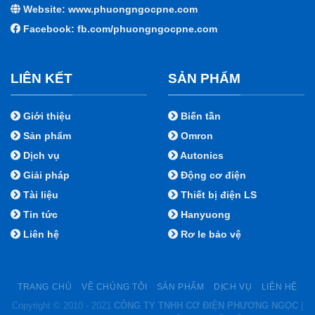
Website: www.phuongngocpne.com
Facebook:
fb.com/phuongngocpne.com
LIÊN KẾT
SẢN PHẨM
Giới thiệu
Biến tần
Sản phẩm
Omron
Dịch vụ
Autonics
Giải pháp
Động cơ điện
Tài liệu
Thiết bị điện LS
Tin tức
Hanyuong
Liên hệ
Rơ le bảo vệ
TRANG CHỦ
VỀ CHÚNG TÔI
SẢN PHẨM
DỊCH VỤ
LIÊN HỆ
Copyright © 2010 - 2021
CÔNG TY TNHH CƠ ĐIỆN PHƯƠNG NGỌC
|