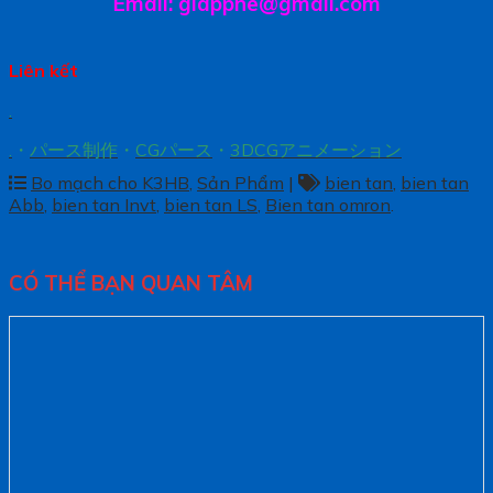
Email: giappne@gmail.com
Liên kết
.
.
・
パース制作
・
CGパース
・
3DCGアニメーション
Bo mạch cho K3HB
,
Sản Phẩm
|
bien tan
,
bien tan
Abb
,
bien tan Invt
,
bien tan LS
,
Bien tan omron
.
CÓ THỂ BẠN QUAN TÂM