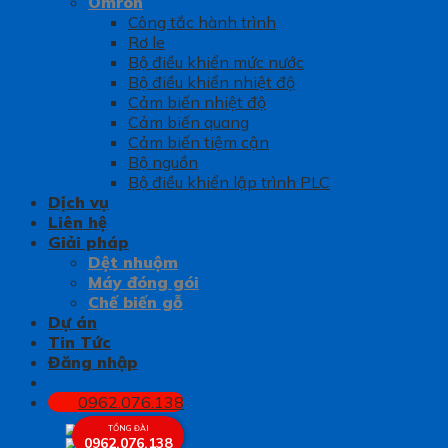
Omron
Công tắc hành trình
Rơ le
Bộ điều khiển mức nước
Bộ điều khiển nhiệt độ
Cảm biến nhiệt độ
Cảm biến quang
Cảm biến tiệm cận
Bộ nguồn
Bộ điều khiển lập trình PLC
Dịch vụ
Liên hệ
Giải pháp
Dệt nhuộm
Máy đóng gói
Chế biến gỗ
Dự án
Tin Tức
Đăng nhập
0962.076.138
TỔNG ĐÀI
0962.076.138