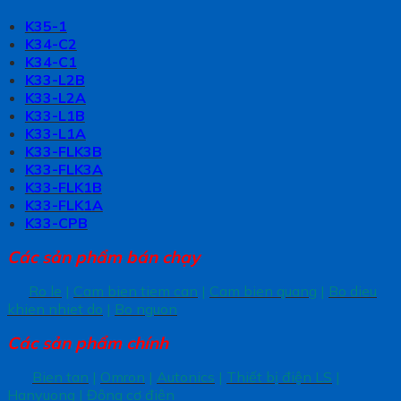
K35-1
K34-C2
K34-C1
K33-L2B
K33-L2A
K33-L1B
K33-L1A
K33-FLK3B
K33-FLK3A
K33-FLK1B
K33-FLK1A
K33-CPB
Các sản phẩm bán chạy
Ro le
|
Cam bien tiem can
|
Cam bien quang
|
Bo dieu
khien nhiet do
|
Bo nguon
Các sản phẩm chính
Bien tan
|
Omron
|
Autonics
|
Thiết bị điện LS
|
Hanyuong
|
Động cơ điện