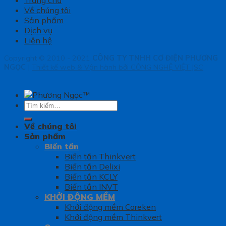
Trang chủ
Về chúng tôi
Sản phẩm
Dịch vụ
Liên hệ
Copyright © 2010 - 2021
CÔNG TY TNHH CƠ ĐIỆN PHƯƠNG
NGỌC
|
Thiết kế web & Vận hành bởi CÔNG NGHỆ VIỆT JSC
Tìm
kiếm:
Về chúng tôi
Sản phẩm
Biến tần
Biến tần Thinkvert
Biến tần Delixi
Biến tần KCLY
Biến tần INVT
KHỞI ĐỘNG MỀM
Khởi động mềm Coreken
Khởi động mềm Thinkvert