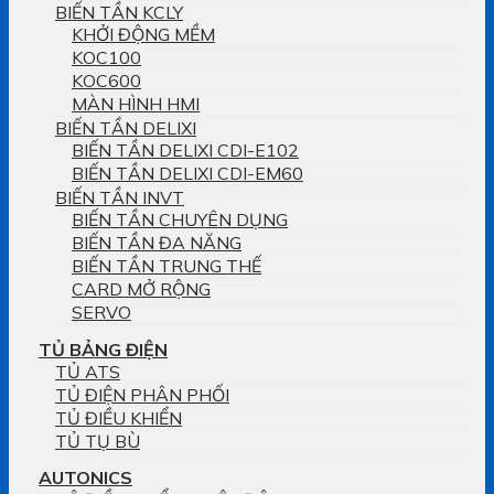
BIẾN TẦN KCLY
KHỞI ĐỘNG MỀM
KOC100
KOC600
MÀN HÌNH HMI
BIẾN TẦN DELIXI
BIẾN TẦN DELIXI CDI-E102
BIẾN TẦN DELIXI CDI-EM60
BIẾN TẦN INVT
BIẾN TẦN CHUYÊN DỤNG
BIẾN TẦN ĐA NĂNG
BIẾN TẦN TRUNG THẾ
CARD MỞ RỘNG
SERVO
TỦ BẢNG ĐIỆN
TỦ ATS
TỦ ĐIỆN PHÂN PHỐI
TỦ ĐIỀU KHIỂN
TỦ TỤ BÙ
AUTONICS