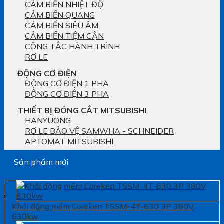
CẢM BIẾN NHIỆT ĐỘ
CẢM BIẾN QUANG
CẢM BIẾN SIÊU ÂM
CẢM BIẾN TIỆM CẬN
CÔNG TẮC HÀNH TRÌNH
RƠ LE
ĐỘNG CƠ ĐIỆN
ĐỘNG CƠ ĐIỆN 1 PHA
ĐỘNG CƠ ĐIỆN 3 PHA
THIẾT BỊ ĐÓNG CẮT MITSUBISHI
HANYUONG
RƠ LE BẢO VỆ SAMWHA - SCHNEIDER
APTOMAT MITSUBISHI
Sản phẩm mới
Khởi động mềm Coreken TSSM-4T-630 3P 380V
630kw