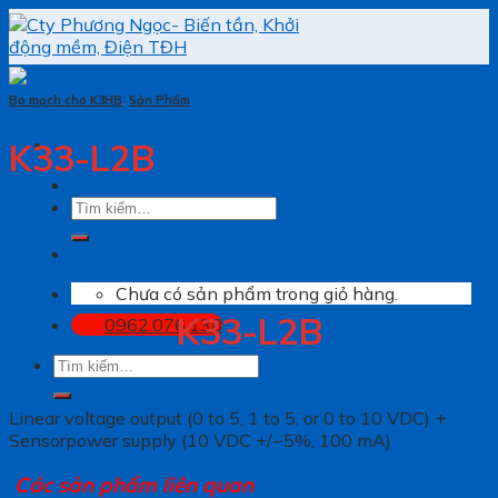
Skip
to
content
Bo mạch cho K3HB
,
Sản Phẩm
K33-L2B
Tìm
kiếm:
Chưa có sản phẩm trong giỏ hàng.
K33-L2B
0962.076.138
Tìm
kiếm:
Linear voltage output (0 to 5, 1 to 5, or 0 to 10 VDC) +
Sensorpower supply (10 VDC +/−5%, 100 mA)
Các sản phẩm liên quan