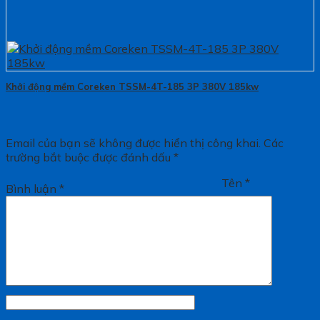
Khởi động mềm Coreken TSSM-4T-185 3P 380V 185kw
Email của bạn sẽ không được hiển thị công khai.
Các
trường bắt buộc được đánh dấu
*
Tên
*
Bình luận
*