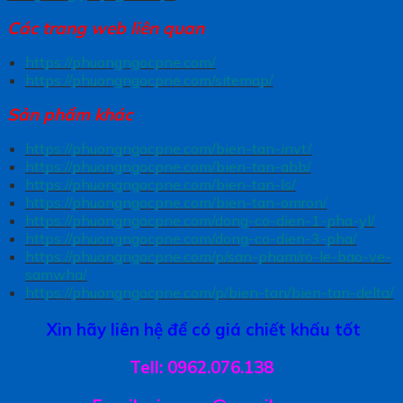
Các trang
web liên quan
https://phuongngocpne.com/
https://phuongngocpne.com/sitemap/
Sản phẩm khác
https://phuongngocpne.com/bien-tan-invt/
https://phuongngocpne.com/bien-tan-abb/
https://phuongngocpne.com/bien-tan-ls/
https://phuongngocpne.com/bien-tan-omron/
https://phuongngocpne.com/dong-co-dien-1-pha-yl/
https://phuongngocpne.com/dong-co-dien-3-pha/
https://phuongngocpne.com/p/san-pham/ro-le-bao-ve-
samwha/
https://phuongngocpne.com/p/bien-tan/bien-tan-delta/
Xin hãy liên hệ để có giá chiết khấu tốt
Tell: 0962.076.138