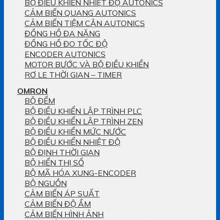
BỘ ĐIỀU KHIỂN NHIỆT ĐỘ AUTONICS
CẢM BIẾN QUANG AUTONICS
CẢM BIẾN TIỆM CẬN AUTONICS
ĐỒNG HỒ ĐA NĂNG
ĐỒNG HỒ ĐO TỐC ĐỘ
ENCODER AUTONICS
MOTOR BƯỚC VÀ BỘ ĐIỀU KHIỂN
RƠ LE THỜI GIAN – TIMER
OMRON
BỘ ĐẾM
BỘ ĐIỀU KHIỂN LẬP TRÌNH PLC
BỘ ĐIỀU KHIỂN LẬP TRÌNH ZEN
BỘ ĐIỀU KHIỂN MỨC NƯỚC
BỘ ĐIỀU KHIỂN NHIỆT ĐỘ
BỘ ĐỊNH THỜI GIAN
BỘ HIỂN THỊ SỐ
BỘ MÃ HÓA XUNG-ENCODER
BỘ NGUỒN
CẢM BIẾN ÁP SUẤT
CẢM BIẾN ĐỘ ẨM
CẢM BIẾN HÌNH ẢNH