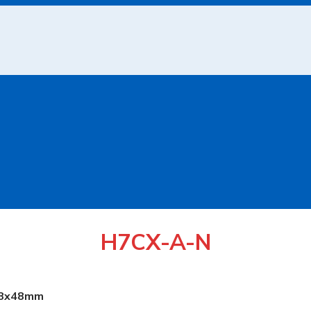
H7CX-A-N
 48x48mm