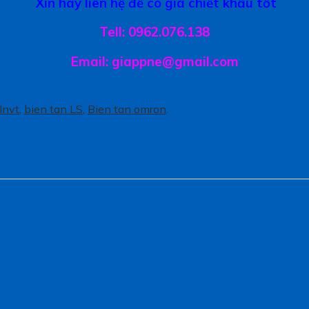
Xin hãy liên hệ để có giá chiết khấu tốt
Tell: 0962.076.138
Email: giappne@gmail.com
Invt
,
bien tan LS
,
Bien tan omron
.