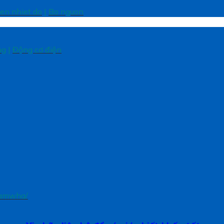
ien nhiet do
|
Bo nguon
ng
|
Động cơ điện
samwha/