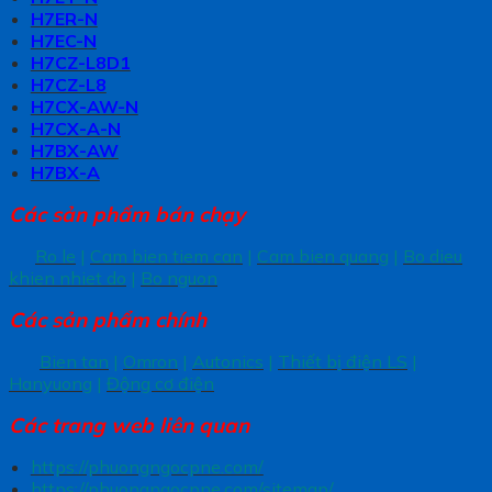
H7ER-N
H7EC-N
H7CZ-L8D1
H7CZ-L8
H7CX-AW-N
H7CX-A-N
H7BX-AW
H7BX-A
Các sản phẩm bán chạy
Ro le
|
Cam bien tiem can
|
Cam bien quang
|
Bo dieu
khien nhiet do
|
Bo nguon
Các sản phẩm chính
Bien tan
|
Omron
|
Autonics
|
Thiết bị điện LS
|
Hanyuong
|
Động cơ điện
Các trang
web liên quan
https://phuongngocpne.com/
https://phuongngocpne.com/sitemap/