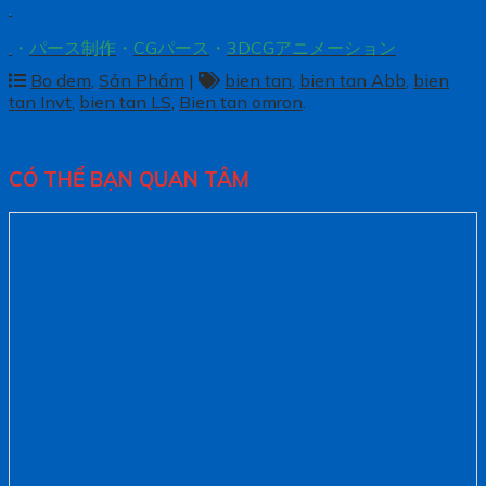
.
.
・
パース制作
・
CGパース
・
3DCGアニメーション
Bo dem
,
Sản Phẩm
|
bien tan
,
bien tan Abb
,
bien
tan Invt
,
bien tan LS
,
Bien tan omron
.
CÓ THỂ BẠN QUAN TÂM