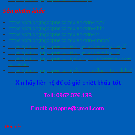
Sản phẩm khác
https://phuongngocpne.com/bien-tan-invt/
https://phuongngocpne.com/bien-tan-abb/
https://phuongngocpne.com/bien-tan-ls/
https://phuongngocpne.com/bien-tan-omron/
https://phuongngocpne.com/dong-co-dien-1-pha-yl/
https://phuongngocpne.com/dong-co-dien-3-pha/
https://phuongngocpne.com/p/san-pham/ro-le-bao-ve-
samwha/
https://phuongngocpne.com/p/bien-tan/bien-tan-delta/
Xin hãy liên hệ để có giá chiết khấu tốt
Tell: 0962.076.138
Email: giappne@gmail.com
Liên kết