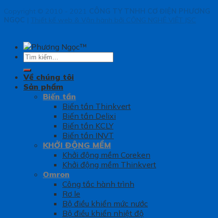
Copyright © 2010 - 2021
CÔNG TY TNHH CƠ ĐIỆN PHƯƠNG
NGỌC
|
Thiết kế web & Vận hành bởi CÔNG NGHỆ VIỆT JSC
Tìm
kiếm:
Về chúng tôi
Sản phẩm
Biến tần
Biến tần Thinkvert
Biến tần Delixi
Biến tần KCLY
Biến tần INVT
KHỞI ĐỘNG MỀM
Khởi động mềm Coreken
Khởi động mềm Thinkvert
Omron
Công tắc hành trình
Rơ le
Bộ điều khiển mức nước
Bộ điều khiển nhiệt độ