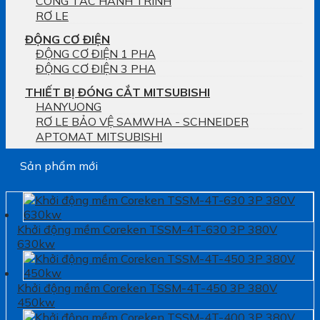
CÔNG TẮC HÀNH TRÌNH
RƠ LE
ĐỘNG CƠ ĐIỆN
ĐỘNG CƠ ĐIỆN 1 PHA
ĐỘNG CƠ ĐIỆN 3 PHA
THIẾT BỊ ĐÓNG CẮT MITSUBISHI
HANYUONG
RƠ LE BẢO VỆ SAMWHA - SCHNEIDER
APTOMAT MITSUBISHI
Sản phẩm mới
Khởi động mềm Coreken TSSM-4T-630 3P 380V
630kw
Khởi động mềm Coreken TSSM-4T-450 3P 380V
450kw