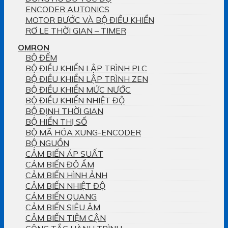
ENCODER AUTONICS
MOTOR BƯỚC VÀ BỘ ĐIỀU KHIỂN
RƠ LE THỜI GIAN – TIMER
OMRON
BỘ ĐẾM
BỘ ĐIỀU KHIỂN LẬP TRÌNH PLC
BỘ ĐIỀU KHIỂN LẬP TRÌNH ZEN
BỘ ĐIỀU KHIỂN MỨC NƯỚC
BỘ ĐIỀU KHIỂN NHIỆT ĐỘ
BỘ ĐỊNH THỜI GIAN
BỘ HIỂN THỊ SỐ
BỘ MÃ HÓA XUNG-ENCODER
BỘ NGUỒN
CẢM BIẾN ÁP SUẤT
CẢM BIẾN ĐỘ ẨM
CẢM BIẾN HÌNH ẢNH
CẢM BIẾN NHIỆT ĐỘ
CẢM BIẾN QUANG
CẢM BIẾN SIÊU ÂM
CẢM BIẾN TIỆM CẬN