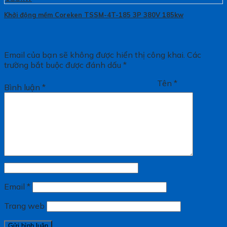
Khởi động mềm Coreken TSSM-4T-185 3P 380V 185kw
Email của bạn sẽ không được hiển thị công khai.
Các
trường bắt buộc được đánh dấu
*
Tên
*
Bình luận
*
Email
*
Trang web