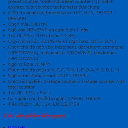
preset counter, total and preset counter (*1), batch
counter, dual counter, tachometer (lựa chọn)
Hiển thị negative transmissive LCD, 6 số, -99,999 ~
999,999
Chọn màu hiển thị
Ngõ vào NPN/PNP và cảm biến 2-dây
Tốc độ đếm: 30 Hz hoặc 10 kHz
Cấp chính xác: ±0.1% FS ±1 digit max. (at 23 ±5°C)
Chọn chế độ ngõ vào: Increment, decrement, command
(UP/DOWN A), individual (UP/DOWN B), quadrature
(UP/DOWN C)
Ngõ ra: Rơle và NPN
Chọn chế độ ngõ ra: N, F, C, R, K-1, P, Q, A, K-2, D, L, H
Ngõ ra tác động nhanh: 0.01 ~ 99.99s
Chức năng đếm: 1-stage counter / 1-stage counter with
total counter
Tốc độ: 30Hz / 5kHz
Có nguồn cho thiết bị ngoài: 12VDC, 100mA
Tiêu chuẩn: UL, CSA, EN, CE. IP54
Các sản phẩm liên quan
H7ET-N