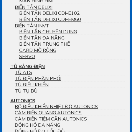
MÀN HÌNH HMI
BIẾN TẦN DELIXI
BIẾN TẦN DELIXI CDI-E102
BIẾN TẦN DELIXI CDI-EM60
BIẾN TẦN INVT
BIẾN TẦN CHUYÊN DỤNG
BIẾN TẦN ĐA NĂNG
BIẾN TẦN TRUNG THẾ
CARD MỞ RỘNG
SERVO
TỦ BẢNG ĐIỆN
TỦ ATS
TỦ ĐIỆN PHÂN PHỐI
TỦ ĐIỀU KHIỂN
TỦ TỤ BÙ
AUTONICS
BỘ ĐIỀU KHIỂN NHIỆT ĐỘ AUTONICS
CẢM BIẾN QUANG AUTONICS
CẢM BIẾN TIỆM CẬN AUTONICS
ĐỒNG HỒ ĐA NĂNG
ĐỒNG HỒ ĐO TỐC ĐỘ