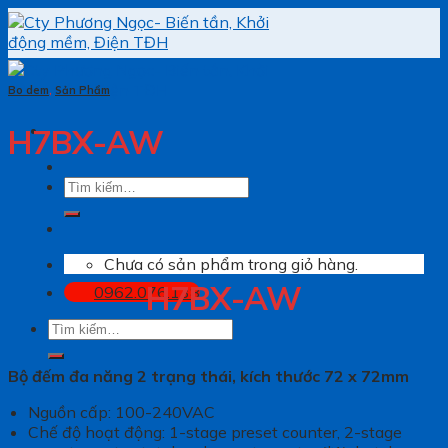
Skip
to
content
Bo dem
,
Sản Phẩm
H7BX-AW
Tìm
kiếm:
Chưa có sản phẩm trong giỏ hàng.
H7BX-AW
0962.076.138
Tìm
kiếm:
Bộ đếm đa năng 2 trạng thái, kích thước 72 x 72mm
Nguồn cấp: 100-240VAC
Chế độ hoạt động: 1-stage preset counter, 2-stage