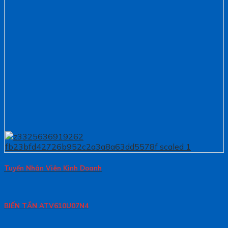
Tuyển Nhân Viên Kinh Doanh
BIẾN TẦN ATV610U07N4