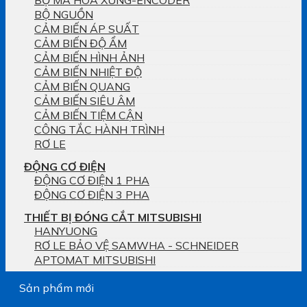
BỘ MÃ HÓA XUNG-ENCODER
BỘ NGUỒN
CẢM BIẾN ÁP SUẤT
CẢM BIẾN ĐỘ ẨM
CẢM BIẾN HÌNH ẢNH
CẢM BIẾN NHIỆT ĐỘ
CẢM BIẾN QUANG
CẢM BIẾN SIÊU ÂM
CẢM BIẾN TIỆM CẬN
CÔNG TẮC HÀNH TRÌNH
RƠ LE
ĐỘNG CƠ ĐIỆN
ĐỘNG CƠ ĐIỆN 1 PHA
ĐỘNG CƠ ĐIỆN 3 PHA
THIẾT BỊ ĐÓNG CẮT MITSUBISHI
HANYUONG
RƠ LE BẢO VỆ SAMWHA - SCHNEIDER
APTOMAT MITSUBISHI
Sản phẩm mới