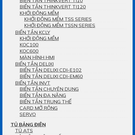
BIẾN TẦN THINKVERT TI10
BIẾN TẦN THINKVERT TI120
KHỞI ĐỘNG MỀM
KHỞI ĐỘNG MỀM TSS SERIES
KHỞI ĐỘNG MỀM TSSN SERIES
BIẾN TẦN KCLY
KHỞI ĐỘNG MỀM
KOC100
KOC600
MÀN HÌNH HMI
BIẾN TẦN DELIXI
BIẾN TẦN DELIXI CDI-E102
BIẾN TẦN DELIXI CDI-EM60
BIẾN TẦN INVT
BIẾN TẦN CHUYÊN DỤNG
BIẾN TẦN ĐA NĂNG
BIẾN TẦN TRUNG THẾ
CARD MỞ RỘNG
SERVO
TỦ BẢNG ĐIỆN
TỦ ATS