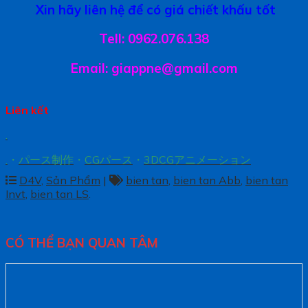
Xin hãy liên hệ để có giá chiết khấu tốt
Tell: 0962.076.138
Email: giappne@gmail.com
Liên kết
.
.
・
パース制作
・
CGパース
・
3DCGアニメーション
D4V
,
Sản Phẩm
|
bien tan
,
bien tan Abb
,
bien tan
Invt
,
bien tan LS
.
CÓ THỂ BẠN QUAN TÂM