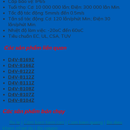
Cấp bảo vệ: IP65
Tuổi thọ: Cơ: 10 000 000 lần; Điện: 300 000 lần Min.
Tốc độ tác động: 5mm/s đến 0.5m/s
Tần số tác động: Cơ: 120 lần/phút Min.; Điện 30
lần/phút Min.
Nhiệt độ làm việc: -20oC đến 60oC
Tiêu chuẩn EC, UL, CSA, TUV
Các sản phẩm liên quan
D4V-8169Z
D4V-8166Z
D4V-8122Z
D4V-8112Z
D4V-8111Z
D4V-8108Z
D4V-8107Z
D4V-8104Z
Các sản phẩm bán chạy
Ro le
|
Cam bien tiem can
|
Cam bien quang
|
Bo dieu
khien nhiet do
|
Bo nguon