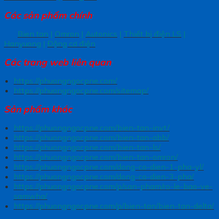
Các sản phẩm chính
Bien tan
|
Omron
|
Autonics
|
Thiết bị điện LS
|
Hanyuong
|
Động cơ điện
Các trang
web liên quan
https://phuongngocpne.com/
https://phuongngocpne.com/sitemap/
Sản phẩm khác
https://phuongngocpne.com/bien-tan-invt/
https://phuongngocpne.com/bien-tan-abb/
https://phuongngocpne.com/bien-tan-ls/
https://phuongngocpne.com/bien-tan-omron/
https://phuongngocpne.com/dong-co-dien-1-pha-yl/
https://phuongngocpne.com/dong-co-dien-3-pha/
https://phuongngocpne.com/p/san-pham/ro-le-bao-ve-
samwha/
https://phuongngocpne.com/p/bien-tan/bien-tan-delta/