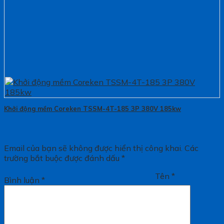
Khởi động mềm Coreken TSSM-4T-185 3P 380V 185kw
Email của bạn sẽ không được hiển thị công khai.
Các
trường bắt buộc được đánh dấu
*
Tên
*
Bình luận
*