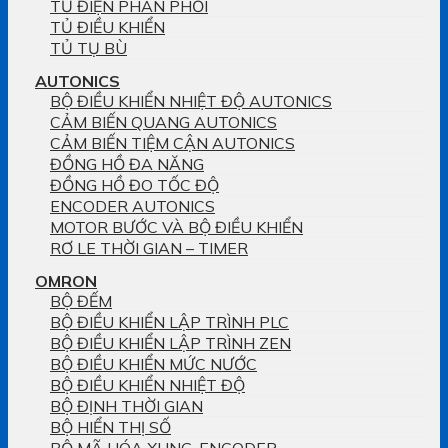
TỦ ĐIỆN PHÂN PHỐI
TỦ ĐIỀU KHIỂN
TỦ TỤ BÙ
AUTONICS
BỘ ĐIỀU KHIỂN NHIỆT ĐỘ AUTONICS
CẢM BIẾN QUANG AUTONICS
CẢM BIẾN TIỆM CẬN AUTONICS
ĐỒNG HỒ ĐA NĂNG
ĐỒNG HỒ ĐO TỐC ĐỘ
ENCODER AUTONICS
MOTOR BƯỚC VÀ BỘ ĐIỀU KHIỂN
RƠ LE THỜI GIAN – TIMER
OMRON
BỘ ĐẾM
BỘ ĐIỀU KHIỂN LẬP TRÌNH PLC
BỘ ĐIỀU KHIỂN LẬP TRÌNH ZEN
BỘ ĐIỀU KHIỂN MỨC NƯỚC
BỘ ĐIỀU KHIỂN NHIỆT ĐỘ
BỘ ĐỊNH THỜI GIAN
BỘ HIỂN THỊ SỐ