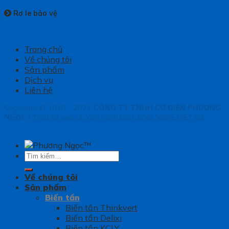
Rơ le bảo vệ
Trang chủ
Về chúng tôi
Sản phẩm
Dịch vụ
Liên hệ
Copyright © 2010 - 2021
CÔNG TY TNHH CƠ ĐIỆN PHƯƠNG
NGỌC
|
Thiết kế web & Vận hành bởi CÔNG NGHỆ VIỆT JSC
Tìm
kiếm:
Về chúng tôi
Sản phẩm
Biến tần
Biến tần Thinkvert
Biến tần Delixi
Biến tần KCLY