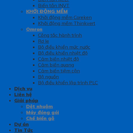
Biến tần INVT
KHỞI ĐỘNG MỀM
Khởi động mềm Coreken
Khởi động mềm Thinkvert
Omron
Công tắc hành trình
Rơ le
Bộ điều khiển mức nước
Bộ điều khiển nhiệt độ
Cảm biến nhiệt độ
Cảm biến quang
Cảm biến tiệm cận
Bộ nguồn
Bộ điều khiển lập trình PLC
Dịch vụ
Liên hệ
Giải pháp
Dệt nhuộm
Máy đóng gói
Chế biến gỗ
Dự án
Tin Tức