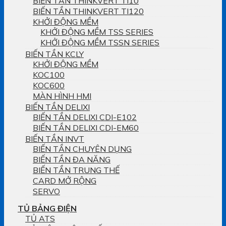
BIẾN TẦN THINKVERT TI10
BIẾN TẦN THINKVERT TI120
KHỞI ĐỘNG MỀM
KHỞI ĐỘNG MỀM TSS SERIES
KHỞI ĐỘNG MỀM TSSN SERIES
BIẾN TẦN KCLY
KHỞI ĐỘNG MỀM
KOC100
KOC600
MÀN HÌNH HMI
BIẾN TẦN DELIXI
BIẾN TẦN DELIXI CDI-E102
BIẾN TẦN DELIXI CDI-EM60
BIẾN TẦN INVT
BIẾN TẦN CHUYÊN DỤNG
BIẾN TẦN ĐA NĂNG
BIẾN TẦN TRUNG THẾ
CARD MỞ RỘNG
SERVO
TỦ BẢNG ĐIỆN
TỦ ATS