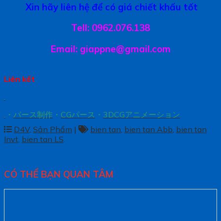
Xin hãy liên hệ để có giá chiết khấu tốt
Tell: 0962.076.138
Email: giappne@gmail.com
Liên kết
.
.
・
パース制作
・
CGパース
・
3DCGアニメーション
D4V
,
Sản Phẩm
|
bien tan
,
bien tan Abb
,
bien tan
Invt
,
bien tan LS
.
CÓ THỂ BẠN QUAN TÂM