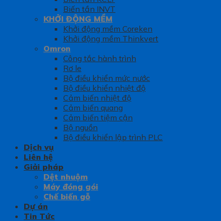
Biến tần INVT
KHỞI ĐỘNG MỀM
Khởi động mềm Coreken
Khởi động mềm Thinkvert
Omron
Công tắc hành trình
Rơ le
Bộ điều khiển mức nước
Bộ điều khiển nhiệt độ
Cảm biến nhiệt độ
Cảm biến quang
Cảm biến tiệm cận
Bộ nguồn
Bộ điều khiển lập trình PLC
Dịch vụ
Liên hệ
Giải pháp
Dệt nhuộm
Máy đóng gói
Chế biến gỗ
Dự án
Tin Tức