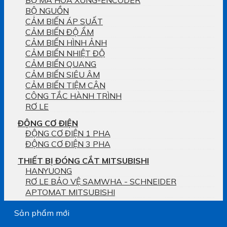
BỘ MÃ HÓA XUNG-ENCODER
BỘ NGUỒN
CẢM BIẾN ÁP SUẤT
CẢM BIẾN ĐỘ ẨM
CẢM BIẾN HÌNH ẢNH
CẢM BIẾN NHIỆT ĐỘ
CẢM BIẾN QUANG
CẢM BIẾN SIÊU ÂM
CẢM BIẾN TIỆM CẬN
CÔNG TẮC HÀNH TRÌNH
RƠ LE
ĐỘNG CƠ ĐIỆN
ĐỘNG CƠ ĐIỆN 1 PHA
ĐỘNG CƠ ĐIỆN 3 PHA
THIẾT BỊ ĐÓNG CẮT MITSUBISHI
HANYUONG
RƠ LE BẢO VỆ SAMWHA - SCHNEIDER
APTOMAT MITSUBISHI
Sản phẩm mới