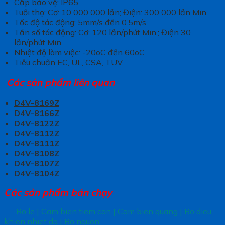
Cấp bảo vệ: IP65
Tuổi thọ: Cơ: 10 000 000 lần; Điện: 300 000 lần Min.
Tốc độ tác động: 5mm/s đến 0.5m/s
Tần số tác động: Cơ: 120 lần/phút Min.; Điện 30
lần/phút Min.
Nhiệt độ làm việc: -20oC đến 60oC
Tiêu chuẩn EC, UL, CSA, TUV
Các sản phẩm liên quan
D4V-8169Z
D4V-8166Z
D4V-8122Z
D4V-8112Z
D4V-8111Z
D4V-8108Z
D4V-8107Z
D4V-8104Z
Các sản phẩm bán chạy
Ro le
|
Cam bien tiem can
|
Cam bien quang
|
Bo dieu
khien nhiet do
|
Bo nguon