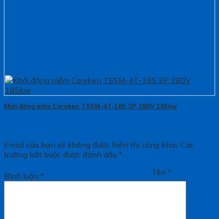
Khởi động mềm Coreken TSSM-4T-185 3P 380V 185kw
Email của bạn sẽ không được hiển thị công khai.
Các
trường bắt buộc được đánh dấu
*
Tên
*
Bình luận
*