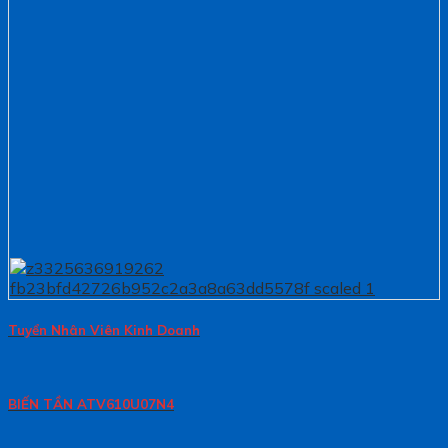
Tuyển Nhân Viên Kinh Doanh
BIẾN TẦN ATV610U07N4