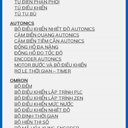
TỦ ĐIỆN PHÂN PHỐI
TỦ ĐIỀU KHIỂN
TỦ TỤ BÙ
AUTONICS
BỘ ĐIỀU KHIỂN NHIỆT ĐỘ AUTONICS
CẢM BIẾN QUANG AUTONICS
CẢM BIẾN TIỆM CẬN AUTONICS
ĐỒNG HỒ ĐA NĂNG
ĐỒNG HỒ ĐO TỐC ĐỘ
ENCODER AUTONICS
MOTOR BƯỚC VÀ BỘ ĐIỀU KHIỂN
RƠ LE THỜI GIAN – TIMER
OMRON
BỘ ĐẾM
BỘ ĐIỀU KHIỂN LẬP TRÌNH PLC
BỘ ĐIỀU KHIỂN LẬP TRÌNH ZEN
BỘ ĐIỀU KHIỂN MỨC NƯỚC
BỘ ĐIỀU KHIỂN NHIỆT ĐỘ
BỘ ĐỊNH THỜI GIAN
BỘ HIỂN THỊ SỐ