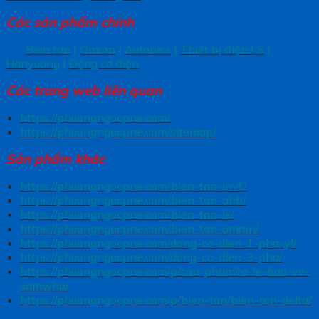
Các sản phẩm chính
Bien tan
|
Omron
|
Autonics
|
Thiết bị điện LS
|
Hanyuong
|
Động cơ điện
Các trang
web liên quan
https://phuongngocpne.com/
https://phuongngocpne.com/sitemap/
Sản phẩm khác
https://phuongngocpne.com/bien-tan-invt/
https://phuongngocpne.com/bien-tan-abb/
https://phuongngocpne.com/bien-tan-ls/
https://phuongngocpne.com/bien-tan-omron/
https://phuongngocpne.com/dong-co-dien-1-pha-yl/
https://phuongngocpne.com/dong-co-dien-3-pha/
https://phuongngocpne.com/p/san-pham/ro-le-bao-ve-
samwha/
https://phuongngocpne.com/p/bien-tan/bien-tan-delta/