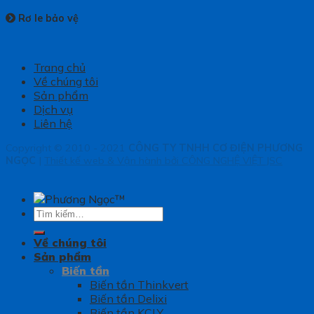
Rơ le bảo vệ
Trang chủ
Về chúng tôi
Sản phẩm
Dịch vụ
Liên hệ
Copyright © 2010 - 2021
CÔNG TY TNHH CƠ ĐIỆN PHƯƠNG
NGỌC
|
Thiết kế web & Vận hành bởi CÔNG NGHỆ VIỆT JSC
Tìm
kiếm:
Về chúng tôi
Sản phẩm
Biến tần
Biến tần Thinkvert
Biến tần Delixi
Biến tần KCLY