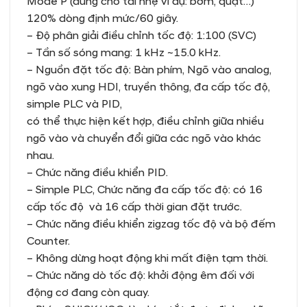
Mode P (dùng cho tải nhẹ ví dụ: bơm, quạt…)
120% dòng định mức/60 giây.
– Độ phân giải điều chỉnh tốc độ: 1:100 (SVC)
– Tần số sóng mang: 1 kHz ~15.0 kHz.
– Nguồn đặt tốc độ: Bàn phím, Ngõ vào analog,
ngõ vào xung HDI, truyền thông, đa cấp tốc độ,
simple PLC và PID,
có thể thực hiện kết hợp, điều chỉnh giữa nhiều
ngõ vào và chuyển đổi giữa các ngõ vào khác
nhau.
– Chức năng điều khiển PID.
– Simple PLC, Chức năng đa cấp tốc độ: có 16
cấp tốc độ và 16 cấp thời gian đặt trước.
– Chức năng điều khiển zigzag tốc độ và bộ đếm
Counter.
– Không dừng hoạt động khi mất điện tạm thời.
– Chức năng dò tốc độ: khởi động êm đối với
động cơ đang còn quay.