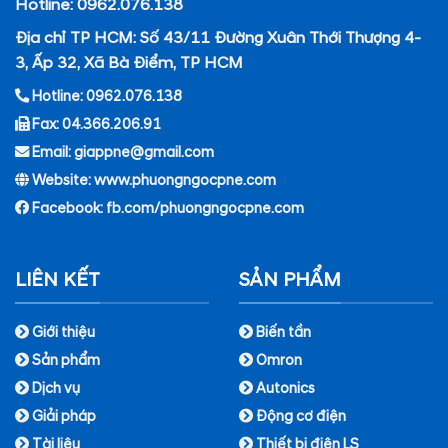
Hotline: 0962.076.138
Địa chỉ TP HCM: Số 43/11 Đường Xuân Thới Thượng 4-
3, Ấp 32, Xã Bà Điểm, TP HCM
Hotline: 0962.076.138
Fax: 04.366.206.91
Email: giappne@gmail.com
Website: www.phuongngocpne.com
Facebook:
fb.com/phuongngocpne.com
LIÊN KẾT
SẢN PHẨM
Giới thiệu
Biến tần
Sản phẩm
Omron
Dịch vụ
Autonics
Giải pháp
Động cơ điện
Tài liệu
Thiết bị điện LS