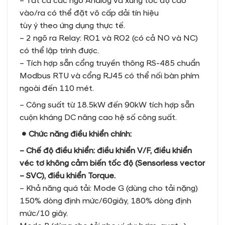
– Tất cả các ngõ Analog và xung tốc độ cao
vào/ra có thể đặt vô cấp dải tín hiệu
tùy ý theo ứng dụng thực tế.
– 2 ngõ ra Relay: RO1 và RO2 (có cả NO và NC)
có thể lập trình được.
– Tích hợp sẵn cổng truyền thông RS-485 chuẩn
Modbus RTU và cổng RJ45 có thể nối bàn phím
ngoài đến 110 mét.
– Công suất từ 18.5kW đến 90kW tích hợp sẵn
cuộn kháng DC nâng cao hệ số công suất.
● Chức năng điều khiển chính:
– Chế độ điều khiển: điều khiển V/F, điều khiển
véc tơ không cảm biến tốc độ (Sensorless vector
– SVC), điều khiển Torque.
– Khả năng quá tải: Mode G (dùng cho tải nặng)
150% dòng định mức/60giây, 180% dòng định
mức/10 giây.