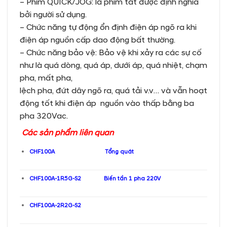
– Phím QUICK/JOG: là phím tắt được định nghĩa
bởi người sử dụng.
– Chức năng tự động ổn định điện áp ngõ ra khi
điện áp nguồn cấp dao động bất thường.
– Chức năng bảo vệ: Bảo vệ khi xảy ra các sự cố
như là quá dòng, quá áp, dưới áp, quá nhiệt, chạm
pha, mất pha,
lệch pha, đứt dây ngõ ra, quá tải v.v… và vẫn hoạt
động tốt khi điện áp nguồn vào thấp bằng ba
pha 320Vac.
Các sản phẩm liên quan
CHF100A Tổng quát
CHF100A-1R5G-S2 Biến tần 1 pha 220V
CHF100A-2R2G-S2