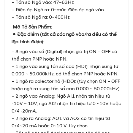
– Tần số Ngõ vào: 47~63Hz
– Điện áp Ngõ ra: 0~mức điện áp ngõ vào
– Tần số Ngõ ra: 0~400Hz
Mô Tả Sản Phẩm:
● Đặc điểm (tất cả các ngõ vào/ra đều có thể
lập trình được):
– 8 ngõ vào số (Digital) nhận giá trị ON – OFF có
thể chọn PNP hoặc NPN.
– 1 ngõ vào xung tần số cao (HDI): nhận xung từ
0.000 ~ 50.000kHz, có thể chọn PNP hoặc NPN.
– 1 ngõ ra colector hở (HDO): (tùy chọn ON – OFF
hoặc ngõ ra xung tần số cao 0.000 ~ 50.000kHz)
– 2 ngõ vào Analog: Ngõ AI1 nhận tín hiệu từ
-10V ~ 10V, ngõ AI2 nhận tín hiệu từ 0 ~10V hoặc
0/4~20mA.
– 2 ngõ ra Analog: AO1 và AO2 có tín hiệu từ
0/4~20 mA hoặc 0~10 V, tùy chọn.