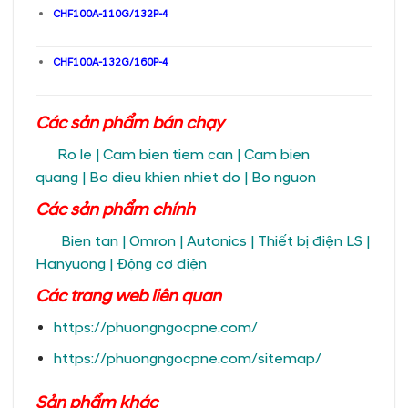
CHF100A-110G/132P-4
CHF100A-132G/160P-4
Các sản phẩm bán chạy
Ro le
|
Cam bien tiem can
|
Cam bien
quang
|
Bo dieu khien nhiet do
|
Bo nguon
Các sản phẩm chính
Bien tan
|
Omron
|
Autonics
|
Thiết bị điện LS
|
Hanyuong
|
Động cơ điện
Các trang
web liên quan
https://phuongngocpne.com/
https://phuongngocpne.com/sitemap/
Sản phẩm khác