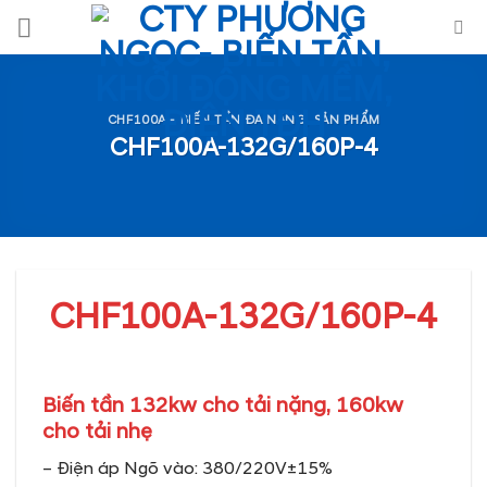
Skip
to
content
CHF100A - BIẾN TẦN ĐA NĂNG
,
SẢN PHẨM
CHF100A-132G/160P-4
CHF100A-132G/160P-4
Biến tần 132kw cho tải nặng, 160kw
cho tải nhẹ
– Điện áp Ngõ vào: 380/220V±15%