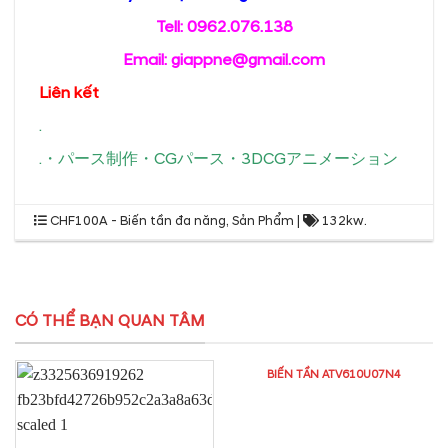
Tell: 0962.076.138
Email: giappne@gmail.com
Liên kết
.
.
・
パース制作
・
CGパース
・
3DCGアニメーション
CHF100A - Biến tần đa năng
,
Sản Phẩm
|
132kw
.
CÓ THỂ BẠN QUAN TÂM
BIẾN TẦN ATV610U07N4