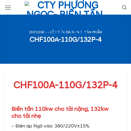
Skip
to
content
CHF100A - BIẾN TẦN ĐA NĂNG
,
SẢN PHẨM
CHF100A-110G/132P-4
CHF100A-110G/132P-4
Biến tần 110kw cho tải nặng, 132kw
cho tải nhẹ
– Điện áp Ngõ vào: 380/220V±15%