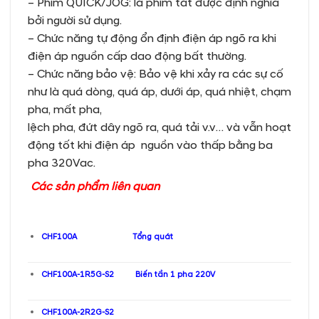
– Phím QUICK/JOG: là phím tắt được định nghĩa
bởi người sử dụng.
– Chức năng tự động ổn định điện áp ngõ ra khi
điện áp nguồn cấp dao động bất thường.
– Chức năng bảo vệ: Bảo vệ khi xảy ra các sự cố
như là quá dòng, quá áp, dưới áp, quá nhiệt, chạm
pha, mất pha,
lệch pha, đứt dây ngõ ra, quá tải v.v… và vẫn hoạt
động tốt khi điện áp nguồn vào thấp bằng ba
pha 320Vac.
Các sản phẩm liên quan
CHF100A Tổng quát
CHF100A-1R5G-S2 Biến tần 1 pha 220V
CHF100A-2R2G-S2