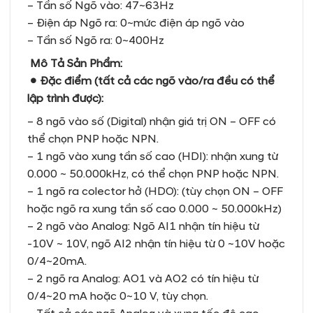
– Tần số Ngõ vào: 47~63Hz
– Điện áp Ngõ ra: 0~mức điện áp ngõ vào
– Tần số Ngõ ra: 0~400Hz
Mô Tả Sản Phẩm:
● Đặc điểm (tất cả các ngõ vào/ra đều có thể
lập trình được):
– 8 ngõ vào số (Digital) nhận giá trị ON – OFF có
thể chọn PNP hoặc NPN.
– 1 ngõ vào xung tần số cao (HDI): nhận xung từ
0.000 ~ 50.000kHz, có thể chọn PNP hoặc NPN.
– 1 ngõ ra colector hở (HDO): (tùy chọn ON – OFF
hoặc ngõ ra xung tần số cao 0.000 ~ 50.000kHz)
– 2 ngõ vào Analog: Ngõ AI1 nhận tín hiệu từ
-10V ~ 10V, ngõ AI2 nhận tín hiệu từ 0 ~10V hoặc
0/4~20mA.
– 2 ngõ ra Analog: AO1 và AO2 có tín hiệu từ
0/4~20 mA hoặc 0~10 V, tùy chọn.