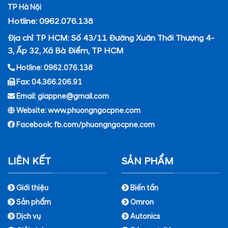
TP Hà Nội
Hotline: 0962.076.138
Địa chỉ TP HCM: Số 43/11 Đường Xuân Thới Thượng 4-
3, Ấp 32, Xã Bà Điểm, TP HCM
Hotline: 0962.076.138
Fax: 04.366.206.91
Email: giappne@gmail.com
Website: www.phuongngocpne.com
Facebook:
fb.com/phuongngocpne.com
LIÊN KẾT
SẢN PHẨM
Giới thiệu
Biến tần
Sản phẩm
Omron
Dịch vụ
Autonics