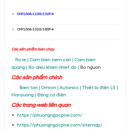
CHF100A-110G/132P-4
CHF100A-132G/160P-4
Các sản phẩm bán chạy
Ro le
|
Cam bien tiem can
|
Cam bien
quang
|
Bo dieu khien nhiet do
|
Bo nguon
Các sản phẩm chính
Bien tan
|
Omron
|
Autonics
|
Thiết bị điện LS
|
Hanyuong
|
Động cơ điện
Các trang
web liên quan
https://phuongngocpne.com/
https://phuongngocpne.com/sitemap/