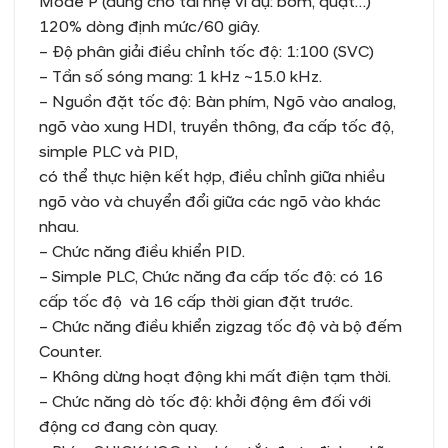
Mode P (dùng cho tải nhẹ ví dụ: bơm, quạt…)
120% dòng định mức/60 giây.
– Độ phân giải điều chỉnh tốc độ: 1:100 (SVC)
– Tần số sóng mang: 1 kHz ~15.0 kHz.
– Nguồn đặt tốc độ: Bàn phím, Ngõ vào analog,
ngõ vào xung HDI, truyền thông, đa cấp tốc độ,
simple PLC và PID,
có thể thực hiện kết hợp, điều chỉnh giữa nhiều
ngõ vào và chuyển đổi giữa các ngõ vào khác
nhau.
– Chức năng điều khiển PID.
– Simple PLC, Chức năng đa cấp tốc độ: có 16
cấp tốc độ và 16 cấp thời gian đặt trước.
– Chức năng điều khiển zigzag tốc độ và bộ đếm
Counter.
– Không dừng hoạt động khi mất điện tạm thời.
– Chức năng dò tốc độ: khởi động êm đối với
động cơ đang còn quay.