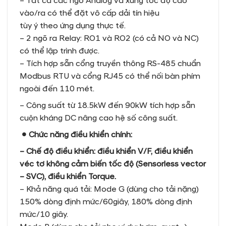
– Tất cả các ngõ Analog và xung tốc độ cao
vào/ra có thể đặt vô cấp dải tín hiệu
tùy ý theo ứng dụng thực tế.
– 2 ngõ ra Relay: RO1 và RO2 (có cả NO và NC)
có thể lập trình được.
– Tích hợp sẵn cổng truyền thông RS-485 chuẩn
Modbus RTU và cổng RJ45 có thể nối bàn phím
ngoài đến 110 mét.
– Công suất từ 18.5kW đến 90kW tích hợp sẵn
cuộn kháng DC nâng cao hệ số công suất.
● Chức năng điều khiển chính:
– Chế độ điều khiển: điều khiển V/F, điều khiển
véc tơ không cảm biến tốc độ (Sensorless vector
– SVC), điều khiển Torque.
– Khả năng quá tải: Mode G (dùng cho tải nặng)
150% dòng định mức/60giây, 180% dòng định
mức/10 giây.