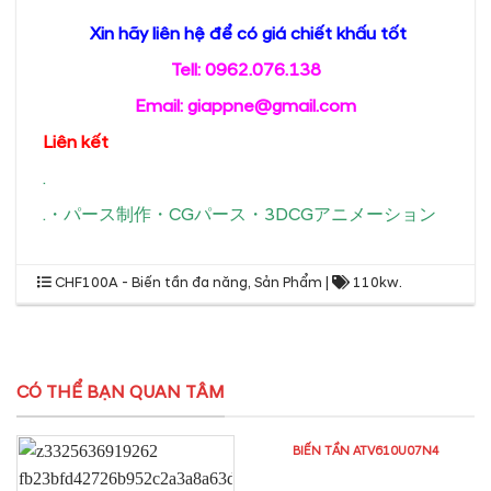
Xin hãy liên hệ để có giá chiết khấu tốt
Tell: 0962.076.138
Email: giappne@gmail.com
Liên kết
.
.
・
パース制作
・
CGパース
・
3DCGアニメーション
CHF100A - Biến tần đa năng
,
Sản Phẩm
|
110kw
.
CÓ THỂ BẠN QUAN TÂM
BIẾN TẦN ATV610U07N4