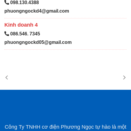
098.130.4388
phuongngockd4@gmail.com
Kinh doanh 4
086.546. 7345
phuongngockd05@gmail.com
Công Ty TNHH cơ điện Phương Ngọc tự hào là một