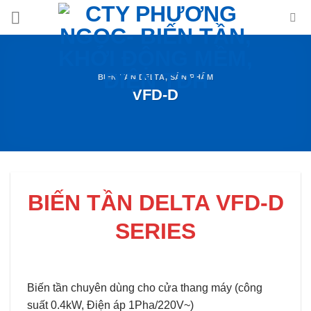
Skip
to
content
BIEN TAN DELTA
,
SẢN PHẨM
VFD-D
BIẾN TẦN DELTA VFD-D
SERIES
Biến tần chuyên dùng cho cửa thang máy (công
suất 0.4kW, Điện áp 1Pha/220V~)