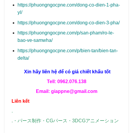
https://phuongngocpne.com/dong-co-dien-1-pha-
yl/
https://phuongngocpne.com/dong-co-dien-3-pha/
https://phuongngocpne.com/p/san-pham/ro-le-
bao-ve-samwha/
https://phuongngocpne.com/p/bien-tan/bien-tan-
delta/
Xin hãy liên hệ để có giá chiết khấu tốt
Tell: 0962.076.138
Email: giappne@gmail.com
Liên kết
.
.
・
パース制作
・
CGパース
・
3DCGアニメーション