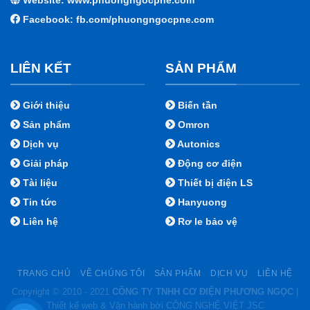
Facebook:
fb.com/phuongngocpne.com
LIÊN KẾT
SẢN PHẨM
Giới thiệu
Biến tần
Sản phẩm
Omron
Dịch vụ
Autonics
Giải pháp
Động cơ điện
Tài liệu
Thiết bị điện LS
Tin tức
Hanyuong
Liên hệ
Rơ le bảo vệ
TRANG CHỦ
VỀ CHÚNG TÔI
SẢN PHẨM
DỊCH VỤ
LIÊN HỆ
Copyright © 2010 - 2021
CÔNG TY TNHH CƠ ĐIỆN PHƯƠNG NGỌC
|
Thiết kế web & Vận hành bởi CÔNG NGHỆ VIỆT JSC