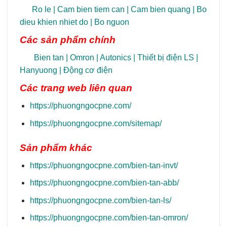
Ro le
|
Cam bien tiem can
|
Cam bien quang
|
Bo
dieu khien nhiet do
|
Bo nguon
Các sản phẩm chính
Bien tan
|
Omron
|
Autonics
|
Thiết bị điện LS
|
Hanyuong
|
Động cơ điện
Các trang
web liên quan
https://phuongngocpne.com/
https://phuongngocpne.com/sitemap/
Sản phẩm khác
https://phuongngocpne.com/bien-tan-invt/
https://phuongngocpne.com/bien-tan-abb/
https://phuongngocpne.com/bien-tan-ls/
https://phuongngocpne.com/bien-tan-omron/