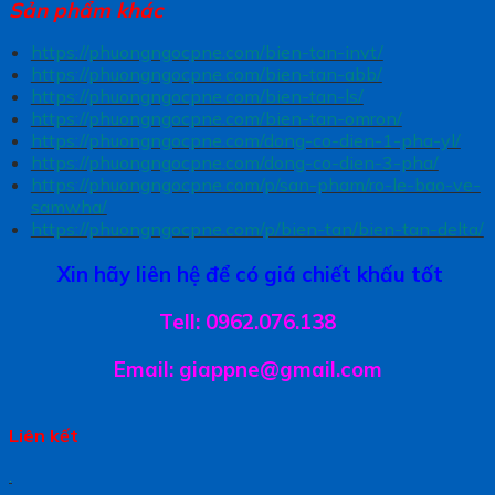
Sản phẩm khác
https://phuongngocpne.com/bien-tan-invt/
https://phuongngocpne.com/bien-tan-abb/
https://phuongngocpne.com/bien-tan-ls/
https://phuongngocpne.com/bien-tan-omron/
https://phuongngocpne.com/dong-co-dien-1-pha-yl/
https://phuongngocpne.com/dong-co-dien-3-pha/
https://phuongngocpne.com/p/san-pham/ro-le-bao-ve-
samwha/
https://phuongngocpne.com/p/bien-tan/bien-tan-delta/
Xin hãy liên hệ để có giá chiết khấu tốt
Tell: 0962.076.138
Email: giappne@gmail.com
Liên kết
.