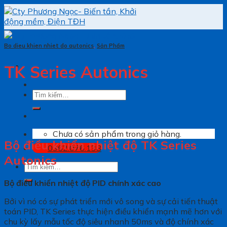
Skip
to
content
Bo dieu khien nhiet do autonics
,
Sản Phẩm
TK Series Autonics
Tìm
kiếm:
Chưa có sản phẩm trong giỏ hàng.
Bộ điều khiển nhiệt độ TK Series
0962.076.138
Autonics
Tìm
kiếm:
Bộ điều khiển nhiệt độ PID chính xác cao
Bởi vì nó có sự phát triển mới vô song và sự cải tiến thuật
toán PID, TK Series thực hiện điều khiển mạnh mẽ hơn với
chu kỳ lấy mẫu tốc độ siêu nhanh 50ms và độ chính xác