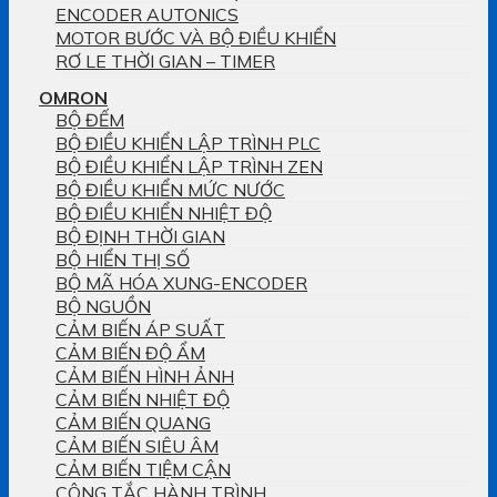
ENCODER AUTONICS
MOTOR BƯỚC VÀ BỘ ĐIỀU KHIỂN
RƠ LE THỜI GIAN – TIMER
OMRON
BỘ ĐẾM
BỘ ĐIỀU KHIỂN LẬP TRÌNH PLC
BỘ ĐIỀU KHIỂN LẬP TRÌNH ZEN
BỘ ĐIỀU KHIỂN MỨC NƯỚC
BỘ ĐIỀU KHIỂN NHIỆT ĐỘ
BỘ ĐỊNH THỜI GIAN
BỘ HIỂN THỊ SỐ
BỘ MÃ HÓA XUNG-ENCODER
BỘ NGUỒN
CẢM BIẾN ÁP SUẤT
CẢM BIẾN ĐỘ ẨM
CẢM BIẾN HÌNH ẢNH
CẢM BIẾN NHIỆT ĐỘ
CẢM BIẾN QUANG
CẢM BIẾN SIÊU ÂM
CẢM BIẾN TIỆM CẬN
CÔNG TẮC HÀNH TRÌNH