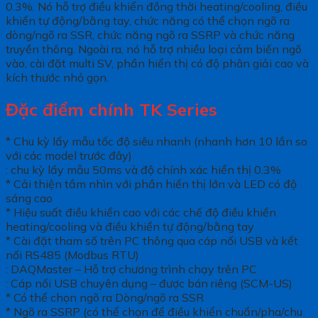
0.3%. Nó hỗ trợ điều khiển đồng thời heating/cooling, điều
khiển tự động/bằng tay, chức năng có thể chọn ngõ ra
dòng/ngõ ra SSR, chức năng ngõ ra SSRP và chức năng
truyền thông. Ngoài ra, nó hỗ trợ nhiều loại cảm biến ngõ
vào, cài đặt multi SV, phần hiển thị có độ phân giải cao và
kích thước nhỏ gọn.
Đặc điểm chính TK Series
* Chu kỳ lấy mẫu tốc độ siêu nhanh (nhanh hơn 10 lần so
với các model trước đây)
: chu kỳ lấy mẫu 50ms và độ chính xác hiển thị 0.3%
* Cải thiện tầm nhìn với phần hiển thị lớn và LED có độ
sáng cao
* Hiệu suất điều khiển cao với các chế độ điều khiển
heating/cooling và điều khiển tự động/bằng tay
* Cài đặt tham số trên PC thông qua cáp nối USB và kết
nối RS485 (Modbus RTU)
: DAQMaster – Hỗ trợ chương trình chạy trên PC
: Cáp nối USB chuyên dụng – được bán riêng (SCM-US)
* Có thể chọn ngõ ra Dòng/ngõ ra SSR
* Ngõ ra SSRP (có thể chọn để điều khiển chuẩn/pha/chu