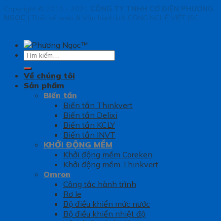
Copyright © 2010 - 2021
CÔNG TY TNHH CƠ ĐIỆN PHƯƠNG
NGỌC
|
Thiết kế web & Vận hành bởi CÔNG NGHỆ VIỆT JSC
Tìm
kiếm:
Về chúng tôi
Sản phẩm
Biến tần
Biến tần Thinkvert
Biến tần Delixi
Biến tần KCLY
Biến tần INVT
KHỞI ĐỘNG MỀM
Khởi động mềm Coreken
Khởi động mềm Thinkvert
Omron
Công tắc hành trình
Rơ le
Bộ điều khiển mức nước
Bộ điều khiển nhiệt độ