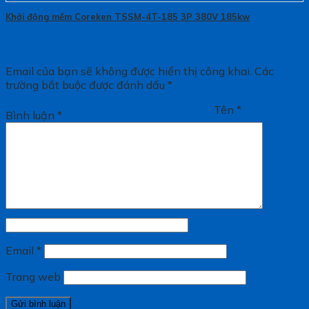
Khởi động mềm Coreken TSSM-4T-185 3P 380V 185kw
Email của bạn sẽ không được hiển thị công khai.
Các
trường bắt buộc được đánh dấu
*
Tên
*
Bình luận
*
Email
*
Trang web