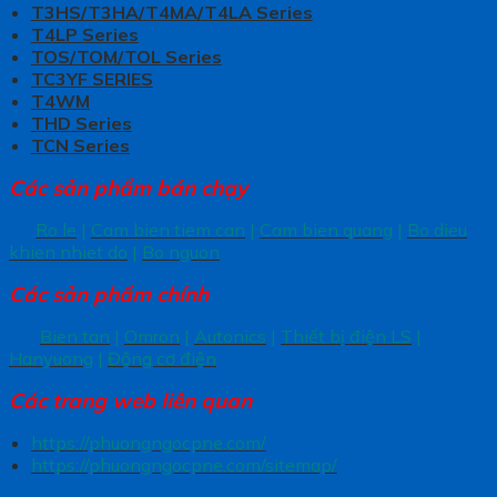
T3HS/T3HA/T4MA/T4LA Series
T4LP Series
TOS/TOM/TOL Series
TC3YF SERIES
T4WM
THD Series
TCN Series
Các sản phẩm bán chạy
Ro le
|
Cam bien tiem can
|
Cam bien quang
|
Bo dieu
khien nhiet do
|
Bo nguon
Các sản phẩm chính
Bien tan
|
Omron
|
Autonics
|
Thiết bị điện LS
|
Hanyuong
|
Động cơ điện
Các trang
web liên quan
https://phuongngocpne.com/
https://phuongngocpne.com/sitemap/