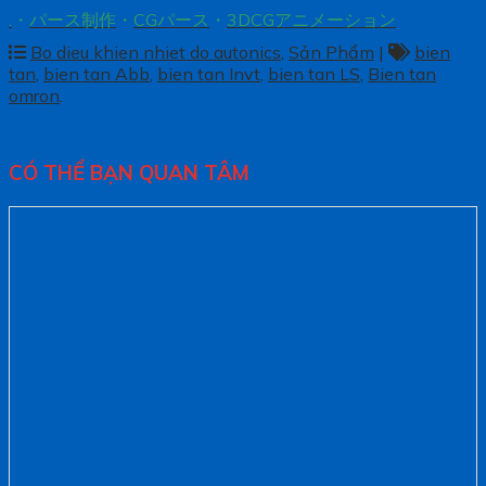
.
・
パース制作
・
CGパース
・
3DCGアニメーション
Bo dieu khien nhiet do autonics
,
Sản Phẩm
|
bien
tan
,
bien tan Abb
,
bien tan Invt
,
bien tan LS
,
Bien tan
omron
.
CÓ THỂ BẠN QUAN TÂM