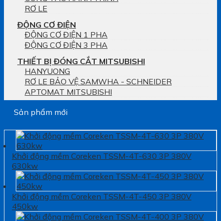
RƠ LE
ĐỘNG CƠ ĐIỆN
ĐỘNG CƠ ĐIỆN 1 PHA
ĐỘNG CƠ ĐIỆN 3 PHA
THIẾT BỊ ĐÓNG CẮT MITSUBISHI
HANYUONG
RƠ LE BẢO VỆ SAMWHA - SCHNEIDER
APTOMAT MITSUBISHI
Sản phẩm mới
Khởi động mềm Coreken TSSM-4T-630 3P 380V
630kw
Khởi động mềm Coreken TSSM-4T-450 3P 380V
450kw