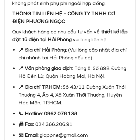
không phát sinh phụ phí ngoài hợp đồng.
THÔNG TIN LIÊN HỆ – CÔNG TY TNHH CƠ
ĐIỆN PHƯƠNG NGỌC
Quý khách hàng có nhu cầu tư vấn về
thiết kế lắp
đặt tủ điện tại Hải Phòng
vui lòng liên hệ:
📍
Địa chỉ Hải Phòng:
(Vui lòng cập nhật địa chỉ
chi nhánh tại Hải Phòng nếu có)
📍
Văn phòng giao dịch:
Tầng 8, Số 89B Đường
Hồ Đền Lừ, Quận Hoàng Mai, Hà Nội.
📍
Địa chỉ TP.HCM:
Số 43/11 Đường Xuân Thới
Thượng 4, Ấp 4, Xã Xuân Thới Thượng, Huyện
Hóc Môn, TP.HCM.
📞
Hotline:
0962.076.138
📠
Fax:
024.366.206.91
📧
Email:
giappne@gmail.com