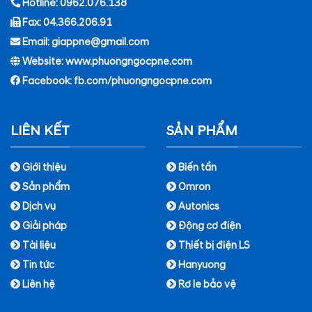
Hotline: 0962.076.138
Fax: 04.366.206.91
Email: giappne@gmail.com
Website: www.phuongngocpne.com
Facebook:
fb.com/phuongngocpne.com
LIÊN KẾT
SẢN PHẨM
Giới thiệu
Biến tần
Sản phẩm
Omron
Dịch vụ
Autonics
Giải pháp
Động cơ điện
Tài liệu
Thiết bị điện LS
Tin tức
Hanyuong
Liên hệ
Rơ le bảo vệ