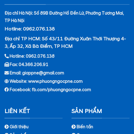
Địa chỉ Hà Nội: Số 89B Đường Hồ Đền Lừ, Phường Tương Mai,
TP Hà Nội
Hotline: 0962.076.138
Địa chỉ TP HCM: Số 43/11 Đường Xuân Thới Thượng 4-
3, Ấp 32, Xã Bà Điểm, TP HCM
Hotline: 0962.076.138
Fax: 04.366.206.91
Email: giappne@gmail.com
Website: www.phuongngocpne.com
Facebook:
fb.com/phuongngocpne.com
LIÊN KẾT
SẢN PHẨM
Giới thiệu
Biến tần