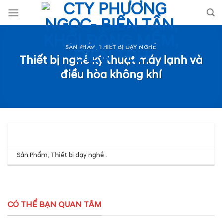
Skip
to
content
SẢN PHẨM
,
THIẾT BỊ DẠY NGHỀ
Thiết bị nghề kỹ thuật máy lạnh và
điều hòa không khí
Sản Phẩm
,
Thiết bị dạy nghề
.
CÓ THỂ BẠN QUAN TÂM