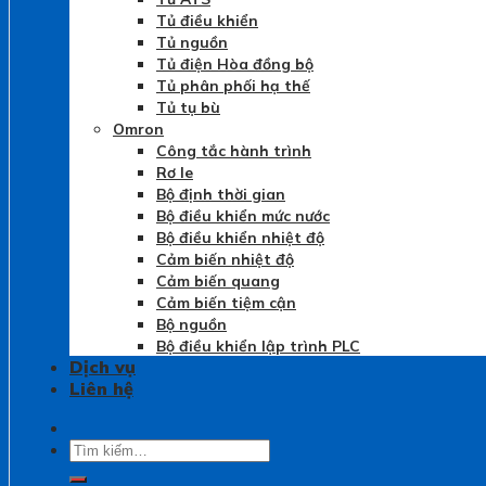
Tủ điều khiển
Tủ nguồn
Tủ điện Hòa đồng bộ
Tủ phân phối hạ thế
Tủ tụ bù
Omron
Công tắc hành trình
Rơ le
Bộ định thời gian
Bộ điều khiển mức nước
Bộ điều khiển nhiệt độ
Cảm biến nhiệt độ
Cảm biến quang
Cảm biến tiệm cận
Bộ nguồn
Bộ điều khiển lập trình PLC
Dịch vụ
Liên hệ
Tìm
kiếm: