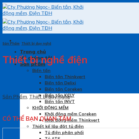
Skip
to
content
Sản Phẩm
,
Thiết bị dạy nghề
Trang chủ
Thiết bị nghề điện
Về chúng tôi
Sản phẩm
Biến tần
Biến tần Thinkvert
Biến tần Delixi
Biến tần Coreken
Biến tần KCLY
Sản Phẩm
,
Thiết bị dạy nghề
.
Biến tần INVT
KHỞI ĐỘNG MỀM
Khởi động mềm Coreken
CÓ THỂ BẠN QUAN TÂM
Khởi động mềm Thinkvert
Thiết kế lắp đặt tủ điện
Tủ điện phân phối
Tủ ATS