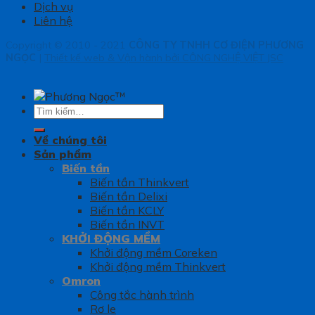
Dịch vụ
Liên hệ
Copyright © 2010 - 2021
CÔNG TY TNHH CƠ ĐIỆN PHƯƠNG
NGỌC
|
Thiết kế web & Vận hành bởi CÔNG NGHỆ VIỆT JSC
Tìm
kiếm:
Về chúng tôi
Sản phẩm
Biến tần
Biến tần Thinkvert
Biến tần Delixi
Biến tần KCLY
Biến tần INVT
KHỞI ĐỘNG MỀM
Khởi động mềm Coreken
Khởi động mềm Thinkvert
Omron
Công tắc hành trình
Rơ le