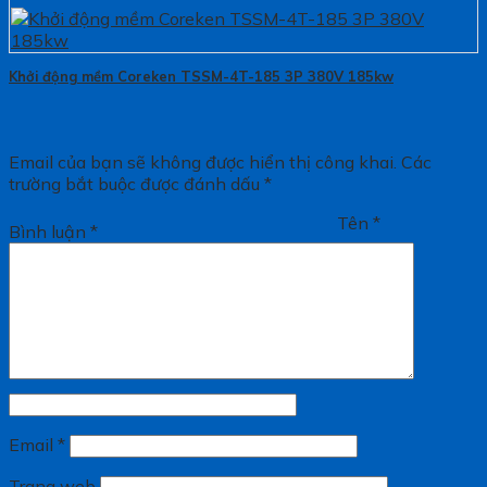
Khởi động mềm Coreken TSSM-4T-185 3P 380V 185kw
Email của bạn sẽ không được hiển thị công khai.
Các
trường bắt buộc được đánh dấu
*
Tên
*
Bình luận
*
Email
*
Trang web