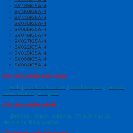
SV185IG5A-4
SV150IG5A-4
SV110IG5A-4
SV075IG5A-4
SV055IG5A-4
SV040IG5A-4
SV037IG5A-4
SV022IG5A-4
SV015IG5A-4
SV008IG5A-4
SV004IG5A-4
Các sản phẩm bán chạy
Ro le
|
Cam bien tiem can
|
Cam bien quang
|
Bo dieu
khien nhiet do
|
Bo nguon
Các sản phẩm chính
Bien tan
|
Omron
|
Autonics
|
Thiết bị điện LS
|
Hanyuong
|
Động cơ điện
Các trang
web liên quan