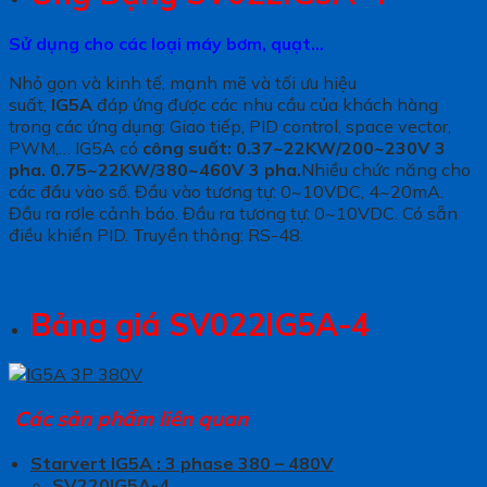
Sử dụng cho các loại máy bơm, quạt…
Nhỏ gọn và kinh tế, mạnh mẽ và tối ưu hiệu
suất,
IG5A
đáp ứng được các nhu cầu của khách hàng
trong các ứng dụng: Giao tiếp, PID control, space vector,
PWM,… IG5A có
công suất: 0.37~22KW/200~230V 3
pha. 0.75~22KW/380~460V 3 pha.
Nhiều chức năng cho
các đầu vào số. Đầu vào tương tự: 0~10VDC, 4~20mA.
Đầu ra rơle cảnh báo. Đầu ra tương tự: 0~10VDC. Có sẵn
điều khiển PID. Truyền thông: RS-48.
Bảng giá SV022IG5A-4
Các sản phẩm liên quan
Starvert IG5A : 3 phase 380 – 480V
SV220IG5A-4