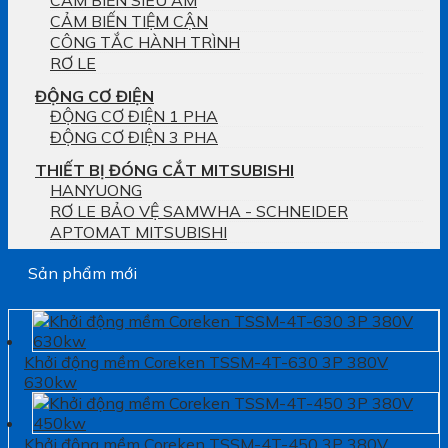
CẢM BIẾN SIÊU ÂM
CẢM BIẾN TIỆM CẬN
CÔNG TẮC HÀNH TRÌNH
RƠ LE
ĐỘNG CƠ ĐIỆN
ĐỘNG CƠ ĐIỆN 1 PHA
ĐỘNG CƠ ĐIỆN 3 PHA
THIẾT BỊ ĐÓNG CẮT MITSUBISHI
HANYUONG
RƠ LE BẢO VỆ SAMWHA - SCHNEIDER
APTOMAT MITSUBISHI
Sản phẩm mới
Khởi động mềm Coreken TSSM-4T-630 3P 380V
630kw
Khởi động mềm Coreken TSSM-4T-450 3P 380V