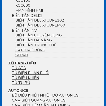
KOC100
KOC600
MÀN HÌNH HMI
BIẾN TẦN DELIXI
BIẾN TẦN DELIXI CDI-E102
BIẾN TẦN DELIXI CDI-EM60
BIẾN TẦN INVT
BIẾN TẦN CHUYÊN DỤNG
BIẾN TẦN ĐA NĂNG
BIẾN TẦN TRUNG THẾ
CARD MỞ RỘNG
SERVO
TỦ BẢNG ĐIỆN
TỦ ATS
TỦ ĐIỆN PHÂN PHỐI
TỦ ĐIỀU KHIỂN
TỦ TỤ BÙ
AUTONICS
BỘ ĐIỀU KHIỂN NHIỆT ĐỘ AUTONICS
CẢM BIẾN QUANG AUTONICS
CẢM BIẾN TIỆM CẬN AUTONICS