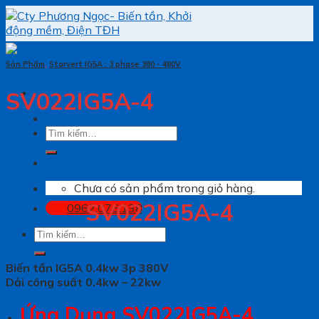
Skip
to
content
Sản Phẩm
,
Starvert IG5A : 3 phase 380 - 480V
SV022IG5A-4
Tìm
kiếm:
Chưa có sản phẩm trong giỏ hàng.
SV022IG5A-4
0962.076.138
Tìm
kiếm:
Biến tần IG5A 0.4kw 3p 380V
Dải công suất 0.4kw – 22kw
Ứng Dụng SV022IG5A-4