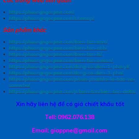
https://phuongngocpne.com/
https://phuongngocpne.com/sitemap/
Sản phẩm khác
https://phuongngocpne.com/bien-tan-invt/
https://phuongngocpne.com/bien-tan-abb/
https://phuongngocpne.com/bien-tan-ls/
https://phuongngocpne.com/bien-tan-omron/
https://phuongngocpne.com/dong-co-dien-1-pha-yl/
https://phuongngocpne.com/dong-co-dien-3-pha/
https://phuongngocpne.com/p/san-pham/ro-le-bao-ve-
samwha/
https://phuongngocpne.com/p/bien-tan/bien-tan-delta/
Xin hãy liên hệ để có giá chiết khấu tốt
Tell: 0962.076.138
Email: giappne@gmail.com