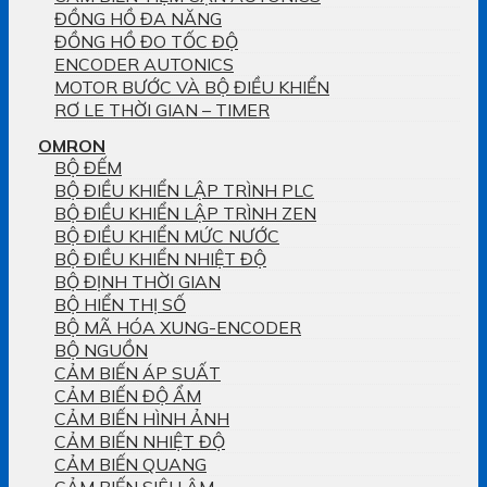
ĐỒNG HỒ ĐA NĂNG
ĐỒNG HỒ ĐO TỐC ĐỘ
ENCODER AUTONICS
MOTOR BƯỚC VÀ BỘ ĐIỀU KHIỂN
RƠ LE THỜI GIAN – TIMER
OMRON
BỘ ĐẾM
BỘ ĐIỀU KHIỂN LẬP TRÌNH PLC
BỘ ĐIỀU KHIỂN LẬP TRÌNH ZEN
BỘ ĐIỀU KHIỂN MỨC NƯỚC
BỘ ĐIỀU KHIỂN NHIỆT ĐỘ
BỘ ĐỊNH THỜI GIAN
BỘ HIỂN THỊ SỐ
BỘ MÃ HÓA XUNG-ENCODER
BỘ NGUỒN
CẢM BIẾN ÁP SUẤT
CẢM BIẾN ĐỘ ẨM
CẢM BIẾN HÌNH ẢNH
CẢM BIẾN NHIỆT ĐỘ
CẢM BIẾN QUANG