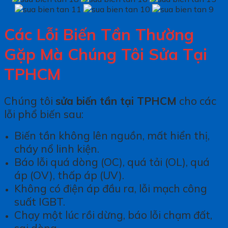
Các Lỗi Biến Tần Thường
Gặp Mà Chúng Tôi Sửa Tại
TPHCM
Chúng tôi
sửa biến tần tại TPHCM
cho các
lỗi phổ biến sau:
Biến tần không lên nguồn, mất hiển thị,
cháy nổ linh kiện.
Báo lỗi quá dòng (OC), quá tải (OL), quá
áp (OV), thấp áp (UV).
Không có điện áp đầu ra, lỗi mạch công
suất IGBT.
Chạy một lúc rồi dừng, báo lỗi chạm đất,
sai dòng.