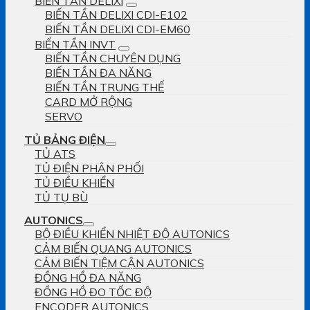
BIẾN TẦN DELIXI
BIẾN TẦN DELIXI CDI-E102
BIẾN TẦN DELIXI CDI-EM60
BIẾN TẦN INVT
BIẾN TẦN CHUYÊN DỤNG
BIẾN TẦN ĐA NĂNG
BIẾN TẦN TRUNG THẾ
CARD MỞ RỘNG
SERVO
TỦ BẢNG ĐIỆN
TỦ ATS
TỦ ĐIỆN PHÂN PHỐI
TỦ ĐIỀU KHIỂN
TỦ TỤ BÙ
AUTONICS
BỘ ĐIỀU KHIỂN NHIỆT ĐỘ AUTONICS
CẢM BIẾN QUANG AUTONICS
CẢM BIẾN TIỆM CẬN AUTONICS
ĐỒNG HỒ ĐA NĂNG
ĐỒNG HỒ ĐO TỐC ĐỘ
ENCODER AUTONICS