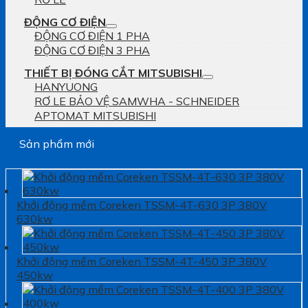
ĐỘNG CƠ ĐIỆN
ĐỘNG CƠ ĐIỆN 1 PHA
ĐỘNG CƠ ĐIỆN 3 PHA
THIẾT BỊ ĐÓNG CẮT MITSUBISHI
HANYUONG
RƠ LE BẢO VỆ SAMWHA - SCHNEIDER
APTOMAT MITSUBISHI
Sản phẩm mới
Khởi động mềm Coreken TSSM-4T-630 3P 380V
630kw
Khởi động mềm Coreken TSSM-4T-450 3P 380V
450kw