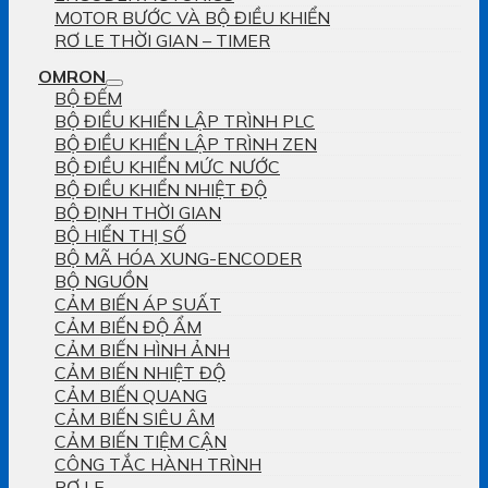
MOTOR BƯỚC VÀ BỘ ĐIỀU KHIỂN
RƠ LE THỜI GIAN – TIMER
OMRON
BỘ ĐẾM
BỘ ĐIỀU KHIỂN LẬP TRÌNH PLC
BỘ ĐIỀU KHIỂN LẬP TRÌNH ZEN
BỘ ĐIỀU KHIỂN MỨC NƯỚC
BỘ ĐIỀU KHIỂN NHIỆT ĐỘ
BỘ ĐỊNH THỜI GIAN
BỘ HIỂN THỊ SỐ
BỘ MÃ HÓA XUNG-ENCODER
BỘ NGUỒN
CẢM BIẾN ÁP SUẤT
CẢM BIẾN ĐỘ ẨM
CẢM BIẾN HÌNH ẢNH
CẢM BIẾN NHIỆT ĐỘ
CẢM BIẾN QUANG
CẢM BIẾN SIÊU ÂM
CẢM BIẾN TIỆM CẬN
CÔNG TẮC HÀNH TRÌNH
RƠ LE