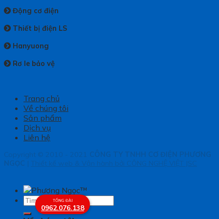
Động cơ điện
Thiết bị điện LS
Hanyuong
Rơ le bảo vệ
Trang chủ
Về chúng tôi
Sản phẩm
Dịch vụ
Liên hệ
Copyright © 2010 - 2021
CÔNG TY TNHH CƠ ĐIỆN PHƯƠNG
NGỌC
|
Thiết kế web & Vận hành bởi CÔNG NGHỆ VIỆT JSC
Tìm
TỔNG ĐÀI
0962.076.138
kiếm: