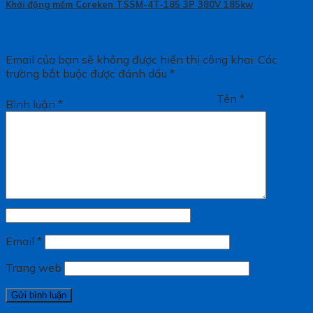
Khởi động mềm Coreken TSSM-4T-185 3P 380V 185kw
Email của bạn sẽ không được hiển thị công khai.
Các
trường bắt buộc được đánh dấu
*
Tên
*
Bình luận
*
Email
*
Trang web