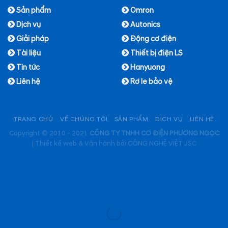
Sản phẩm
Omron
Dịch vụ
Autonics
Giải pháp
Động cơ điện
Tài liệu
Thiết bị điện LS
Tin tức
Hanyuong
Liên hệ
Rơ le bảo vệ
TRANG CHỦ
VỀ CHÚNG TÔI
SẢN PHẨM
DỊCH VỤ
LIÊN HỆ
Copyright © 2010 - 2021
CÔNG TY TNHH CƠ ĐIỆN PHƯƠNG NGỌC
|
Thiết kế web & Vận hành bởi CÔNG NGHỆ VIỆT JSC