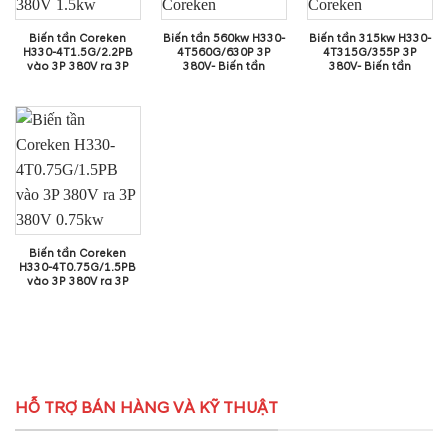
Biến tần Coreken
Biến tần 560kw H330-
Biến tần 315kw H330-
H330-4T1.5G/2.2PB
4T560G/630P 3P
4T315G/355P 3P
vào 3P 380V ra 3P
380V- Biến tần
380V- Biến tần
380V 1.5kw
Coreken
Coreken
Biến tần Coreken
H330-4T0.75G/1.5PB
vào 3P 380V ra 3P
380V 0.75kw
HỖ TRỢ BÁN HÀNG VÀ KỸ THUẬT