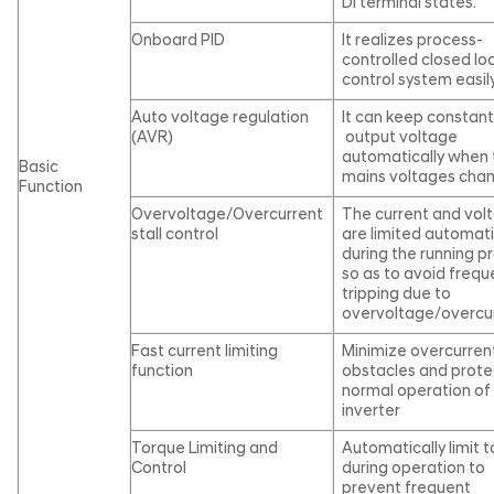
DI terminal states.
Onboard PID
It realizes process-
controlled closed lo
control system easily
Auto voltage regulation
It can keep constan
(AVR)
output voltage
automatically when 
Basic
mains voltages cha
Function
Overvoltage/Overcurrent
The current and vol
stall control
are limited automati
during the running p
so as to avoid frequ
tripping due to
overvoltage/overcu
Fast current limiting
Minimize overcurren
function
obstacles and prote
normal operation of
inverter
Torque Limiting and
Automatically limit 
Control
during operation to
prevent frequent