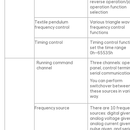
reverse operation/j
operation function
selection
Textile pendulum
Various triangle wa
frequency control
frequency control
functions
Timing control
Timing control funct
set the time range
0h~65535h
Running command
Three channels: ope
channel
panel, control termin
serial communication
You can perform
switchover betwee
these sources in var
way.
Frequency source
There are 10 frequ
sources: digital given
analog voltage give
analog current given
pulse given, and seri