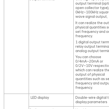
output terminal (opt
open collector type)
0kHz~100kHz squar
wave signal output,
It can realize the ou
physical quantities 
set frequency and o
frequency.
1 digital output term
relay output terminal
analog output termin
You can choose
0/4mA~20mA or
0/2V~10V respective
which can realize th
output of physical
quantities such as s
frequency and outp
frequency.
LED display
Double-wire digital 
display parameters