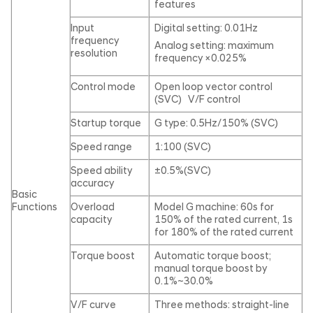
features
Input
Digital setting: 0.01Hz
frequency
Analog setting: maximum
resolution
frequency ×0.025%
Control mode
Open loop vector control
(SVC) V/F control
Startup torque
G type: 0.5Hz/150% (SVC)
Speed range
1:100 (SVC)
Speed ability
±0.5%(SVC)
accuracy
Basic
Functions
Overload
Model G machine: 60s for
capacity
150% of the rated current, 1s
for 180% of the rated current
Torque boost
Automatic torque boost;
manual torque boost by
0.1%~30.0%
V/F curve
Three methods: straight-line