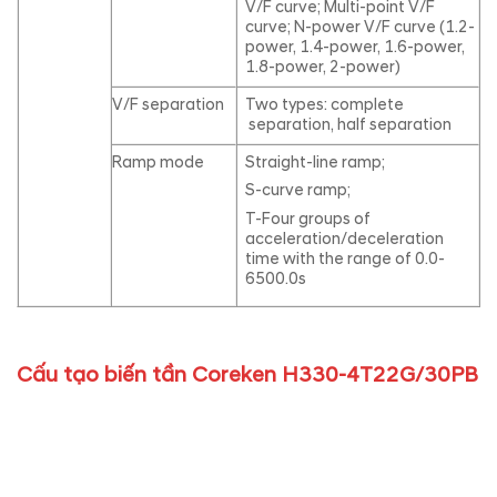
V/F curve; Multi-point V/F
curve; N-power V/F curve (1.2-
power, 1.4-power, 1.6-power,
1.8-power, 2-power)
V/F separation
Two types: complete
separation, half separation
Ramp mode
Straight-line ramp;
S-curve ramp;
T-Four groups of
acceleration/deceleration
time with the range of 0.0-
6500.0s
Cấu tạo biến tần Coreken H330-4T22G/30PB