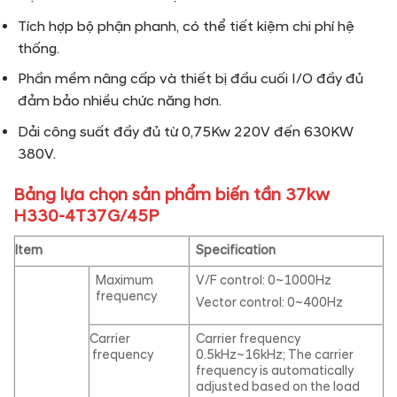
Tích hợp bộ phận phanh, có thể tiết kiệm chi phí hệ
thống.
Phần mềm nâng cấp và thiết bị đầu cuối I/O đầy đủ
đảm bảo nhiều chức năng hơn.
Dải công suất đầy đủ từ 0,75Kw 220V đến 630KW
380V.
Bảng lựa chọn sản phẩm biến tần 37kw
H330-4T37G/45P
Item
Specification
Maximum
V/F control: 0~1000Hz
frequency
Vector control: 0~400Hz
Carrier
Carrier frequency
frequency
0.5kHz~16kHz; The carrier
frequency is automatically
adjusted based on the load