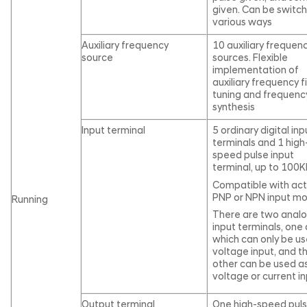
given. Can be switch
various ways
Auxiliary frequency
10 auxiliary frequen
source
sources. Flexible
implementation of
auxiliary frequency f
tuning and frequenc
synthesis
Input terminal
5 ordinary digital inp
terminals and 1 high
speed pulse input
terminal, up to 100K
Compatible with act
PNP or NPN input m
Running
There are two anal
input terminals, one 
which can only be u
voltage input, and t
other can be used a
voltage or current in
Output terminal
One high-speed pul