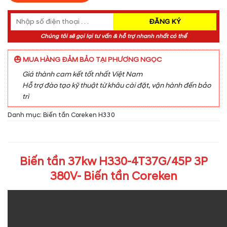
Chúng tôi sẽ gọi lại tư vấn & hỗ trợ nhanh nhất có thể
MUA HÀNG ĐẢM BẢO TẠI PHƯƠNG NGỌC
Giá thành cam kết tốt nhất Việt Nam
Hỗ trợ đào tạo kỹ thuật từ khâu cài đặt, vận hành đến bảo
trì
Danh mục:
Biến tần Coreken H330
Biến tần 37kw H330-4T37G/45P 3P
380V- Biến tần Coreken