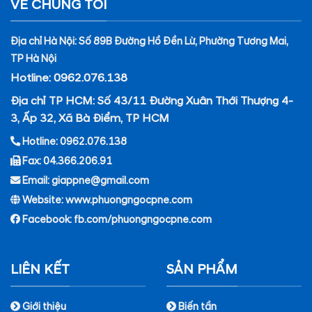
VỀ CHÚNG TÔI
Địa chỉ Hà Nội: Số 89B Đường Hồ Đền Lừ, Phường Tương Mai,
TP Hà Nội
Hotline: 0962.076.138
Địa chỉ TP HCM: Số 43/11 Đường Xuân Thới Thượng 4-
3, Ấp 32, Xã Bà Điểm, TP HCM
Hotline: 0962.076.138
Fax: 04.366.206.91
Email: giappne@gmail.com
Website: www.phuongngocpne.com
Facebook:
fb.com/phuongngocpne.com
LIÊN KẾT
SẢN PHẨM
Giới thiệu
Biến tần