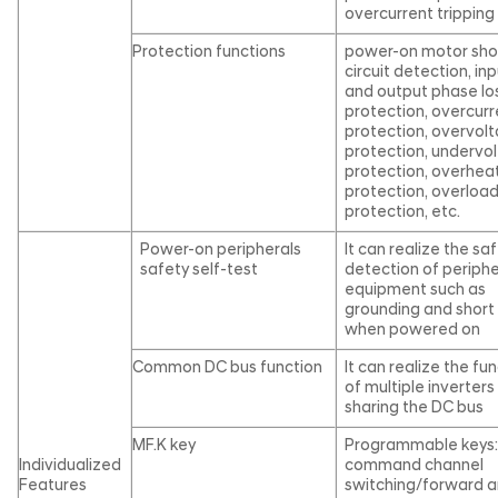
overcurrent tripping
Protection functions
power-on motor sho
circuit detection, in
and output phase lo
protection, overcurr
protection, overvol
protection, undervo
protection, overhea
protection, overloa
protection, etc.
Power-on peripherals
It can realize the sa
safety self-test
detection of periphe
equipment such as
grounding and short 
when powered on
Common DC bus function
It can realize the fu
of multiple inverters
sharing the DC bus
MF.K key
Programmable keys
Individualized
command channel
Features
switching/forward 