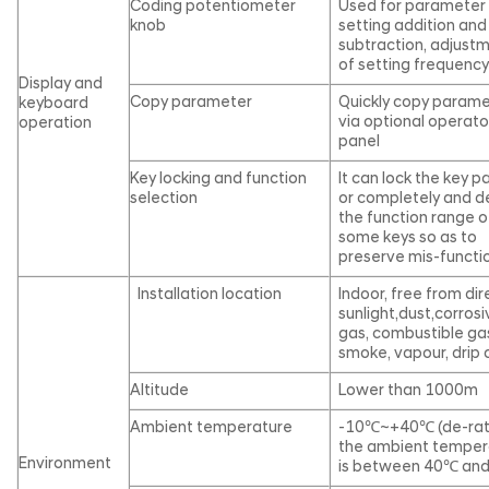
Coding potentiometer
Used for parameter
knob
setting addition and
subtraction, adjust
of setting frequenc
Display and
Copy parameter
Quickly copy param
keyboard
via optional operato
operation
panel
Key locking and function
It can lock the key pa
selection
or completely and d
the function range o
some keys so as to
preserve mis-functi
Installation location
Indoor, free from dir
sunlight,dust,corros
gas, combustible gas,
smoke, vapour, drip o
Altitude
Lower than 1000m
Ambient temperature
-10℃~+40℃ (de-rat
the ambient temper
Environment
is between 40℃ an