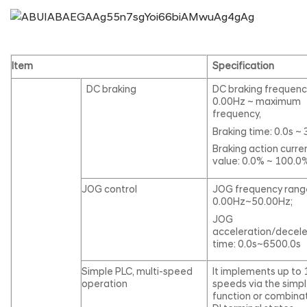
Item
Specification
DC braking
DC braking frequenc
0.00Hz ~ maximum
frequency,
Braking time: 0.0s ~ 
Braking action curre
value: 0.0% ~ 100.0
JOG control
JOG frequency rang
0.00Hz~50.00Hz;
JOG
acceleration/decele
time: 0.0s~6500.0s
Simple PLC, multi-speed
It implements up to 
operation
speeds via the simp
function or combinat