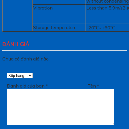
without condensing
Vibration
Less than 5.9m/s2 (
Storage temperature
-20℃~+60℃
ĐÁNH GIÁ
Chưa có đánh giá nào.
Đánh giá của bạn
*
Tên
*