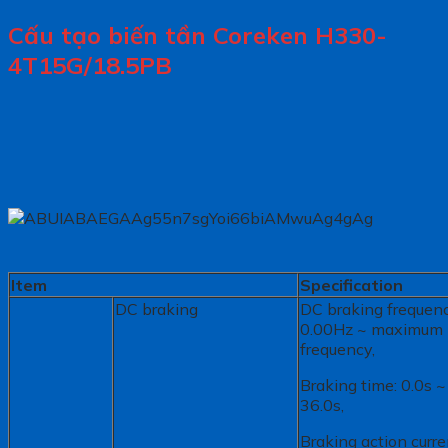
Cấu tạo biến tần Coreken H330-
4T15G/18.5PB
Item
Specification
DC braking
DC braking frequenc
0.00Hz ~ maximum
frequency,
Braking time: 0.0s ~
36.0s,
Braking action curre