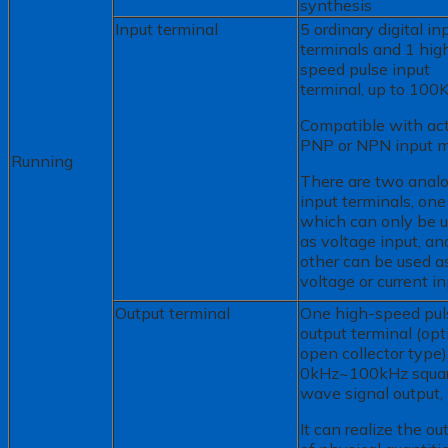
synthesis
Input terminal
5 ordinary digital in
terminals and 1 hig
speed pulse input
terminal, up to 100
Compatible with ac
PNP or NPN input 
Running
There are two anal
input terminals, one
which can only be 
as voltage input, an
other can be used a
voltage or current in
Output terminal
One high-speed pul
output terminal (opt
open collector type)
0kHz~100kHz squa
wave signal output,
It can realize the ou