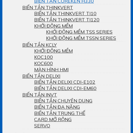
BIẾN TẦN COREKEN H330
BIẾN TẦN THINKVERT
BIẾN TẦN THINKVERT TI10
BIẾN TẦN THINKVERT TI120
KHỞI ĐỘNG MỀM
KHỞI ĐỘNG MỀM TSS SERIES
KHỞI ĐỘNG MỀM TSSN SERIES
BIẾN TẦN KCLY
KHỞI ĐỘNG MỀM
KOC100
KOC600
MÀN HÌNH HMI
BIẾN TẦN DELIXI
BIẾN TẦN DELIXI CDI-E102
BIẾN TẦN DELIXI CDI-EM60
BIẾN TẦN INVT
BIẾN TẦN CHUYÊN DỤNG
BIẾN TẦN ĐA NĂNG
BIẾN TẦN TRUNG THẾ
CARD MỞ RỘNG
SERVO