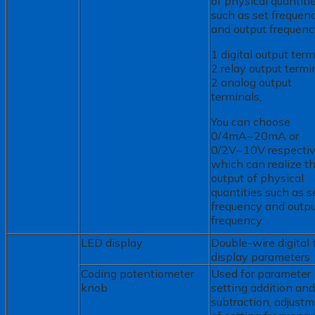
of physical quantiti
such as set frequen
and output frequenc
1 digital output term
2 relay output termi
2 analog output
terminals,
You can choose
0/4mA~20mA or
0/2V~10V respectiv
which can realize t
output of physical
quantities such as s
frequency and outp
frequency.
LED display
Double-wire digital 
display parameters
Coding potentiometer
Used for parameter
knob
setting addition and
subtraction, adjust