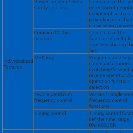
Power-on peripherals
It can realize the sa
safety self-test
detection of periphe
equipment such as
grounding and short
circuit when power
Common DC bus
It can realize the
function
function of multiple
inverters sharing t
bus
MF.K key
Programmable keys
Individualized
command channel
Features
switching/forward 
reverse operation/jo
operation function
selection
Textile pendulum
Various triangle wa
frequency control
frequency control
functions
Timing control
Timing control funct
set the time range
0h~65535h