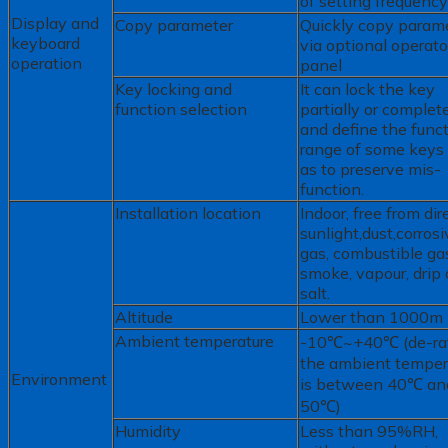
of setting frequency
Display and
Copy parameter
Quickly copy param
keyboard
via optional operato
operation
panel
Key locking and
It can lock the key
function selection
partially or complet
and define the func
range of some keys
as to preserve mis-
function.
Installation location
Indoor, free from dir
sunlight,dust,corrosi
gas, combustible gas
smoke, vapour, drip 
salt.
Altitude
Lower than 1000m
Ambient temperature
-10℃~+40℃ (de-rat
the ambient temper
Environment
is between 40℃ an
50℃)
Humidity
Less than 95%RH,