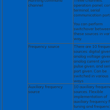
Running command
Three channels:
channel
operation panel, con
terminal, serial
communication port
You can perform
switchover betwee
these sources in var
way.
Frequency source
There are 10 frequ
sources: digital give
analog voltage give
analog current given
pulse given, and seri
port given. Can be
switched in various
ways
Auxiliary frequency
10 auxiliary frequen
source
sources. Flexible
implementation of
auxiliary frequency 
tuning and frequen