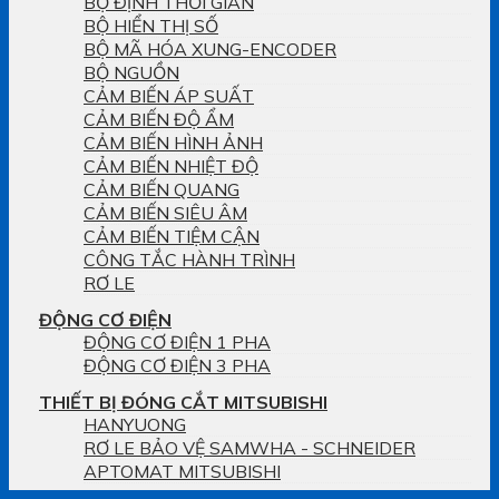
BỘ ĐỊNH THỜI GIAN
BỘ HIỂN THỊ SỐ
BỘ MÃ HÓA XUNG-ENCODER
BỘ NGUỒN
CẢM BIẾN ÁP SUẤT
CẢM BIẾN ĐỘ ẨM
CẢM BIẾN HÌNH ẢNH
CẢM BIẾN NHIỆT ĐỘ
CẢM BIẾN QUANG
CẢM BIẾN SIÊU ÂM
CẢM BIẾN TIỆM CẬN
CÔNG TẮC HÀNH TRÌNH
RƠ LE
ĐỘNG CƠ ĐIỆN
ĐỘNG CƠ ĐIỆN 1 PHA
ĐỘNG CƠ ĐIỆN 3 PHA
THIẾT BỊ ĐÓNG CẮT MITSUBISHI
HANYUONG
RƠ LE BẢO VỆ SAMWHA - SCHNEIDER
APTOMAT MITSUBISHI