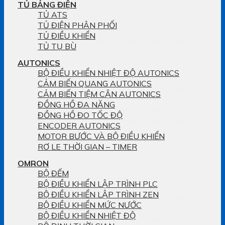
TỦ BẢNG ĐIỆN
TỦ ATS
TỦ ĐIỆN PHÂN PHỐI
TỦ ĐIỀU KHIỂN
TỦ TỤ BÙ
AUTONICS
BỘ ĐIỀU KHIỂN NHIỆT ĐỘ AUTONICS
CẢM BIẾN QUANG AUTONICS
CẢM BIẾN TIỆM CẬN AUTONICS
ĐỒNG HỒ ĐA NĂNG
ĐỒNG HỒ ĐO TỐC ĐỘ
ENCODER AUTONICS
MOTOR BƯỚC VÀ BỘ ĐIỀU KHIỂN
RƠ LE THỜI GIAN – TIMER
OMRON
BỘ ĐẾM
BỘ ĐIỀU KHIỂN LẬP TRÌNH PLC
BỘ ĐIỀU KHIỂN LẬP TRÌNH ZEN
BỘ ĐIỀU KHIỂN MỨC NƯỚC
BỘ ĐIỀU KHIỂN NHIỆT ĐỘ