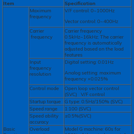
Item
Specification
Maximum
V/F control: 0~1000Hz
frequency
Vector control: 0~400Hz
Carrier
Carrier frequency
frequency
0.5kHz~16kHz; The carrier
frequency is automatically
adjusted based on the load
features
Input
Digital setting: 0.01Hz
frequency
Analog setting: maximum
resolution
frequency ×0.025%
Control mode
Open loop vector control
(SVC) V/F control
Startup torque
G type: 0.5Hz/150% (SVC)
Speed range
1:100 (SVC)
Speed ability
±0.5%(SVC)
accuracy
Basic
Overload
Model G machine: 60s for