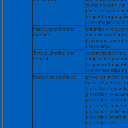
during the running
process so as to avo
frequent tripping du
overvoltage/overcur
Fast current limiting
Minimize overcurren
function
obstacles and prote
the normal operatio
the inverter
Torque Limiting and
Automatically limit
Control
torque during operat
to prevent frequent
overcurrent tripping
Protection functions
power-on motor sho
circuit detection, in
and output phase lo
protection, overcurr
protection, overvolt
protection, undervo
protection, overhea
protection, overload
protection, etc.