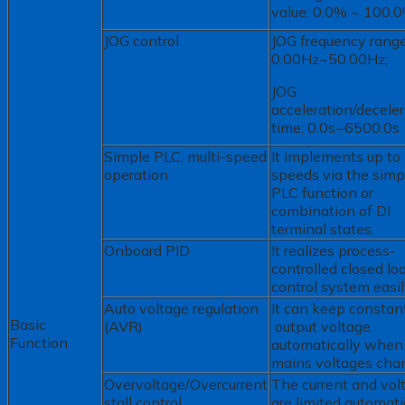
value: 0.0% ~ 100.
JOG control
JOG frequency range
0.00Hz~50.00Hz;
JOG
acceleration/deceler
time: 0.0s~6500.0s
Simple PLC, multi-speed
It implements up to
operation
speeds via the simp
PLC function or
combination of DI
terminal states.
Onboard PID
It realizes process-
controlled closed lo
control system easil
Auto voltage regulation
It can keep consta
Basic
(AVR)
output voltage
Function
automatically when
mains voltages cha
Overvoltage/Overcurrent
The current and vol
stall control
are limited automati