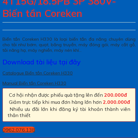
4T15G/18.5PB 3P 380V-
Biến tần Coreken
Biến tần Coreken H330 là loại biến tần đa năng chuyên dùng
cho tải như bơm, quạt, băng truyền, máy đóng gói, máy cắt gỗ,
tải nâng hạ, máy nghiền, máy nén khí…
Download tài liệu tại đây
Catalogue Biến tần Coreken H330
Manual Biến tần Coreken H330
Cơ hội nhận được phiếu quà tặng lên đến
200.000đ
Giảm trực tiếp khi mua đơn hàng lớn hơn
2.000.000đ
Nhiều ưu đãi lớn khi đăng ký tài khoản thành viên
thân thiết
0962.076.138