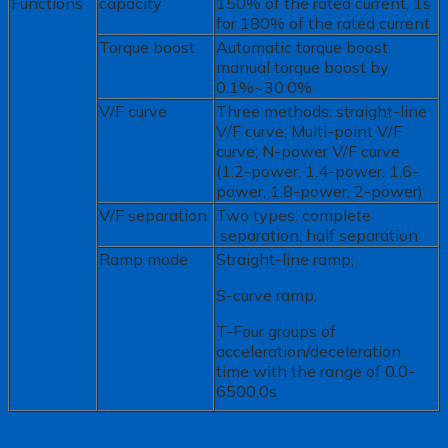
Functions
capacity
150% of the rated current, 1s
for 180% of the rated current
Torque boost
Automatic torque boost;
manual torque boost by
0.1%~30.0%
V/F curve
Three methods: straight-line
V/F curve; Multi-point V/F
curve; N-power V/F curve
(1.2-power, 1.4-power, 1.6-
power, 1.8-power, 2-power)
V/F separation
Two types: complete
separation, half separation
Ramp mode
Straight-line ramp;
S-curve ramp;
T-Four groups of
acceleration/deceleration
time with the range of 0.0-
6500.0s