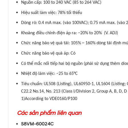
Nguồn cấp: 100 to 240 VAC (85 to 264 VAC)
Hiệu suất làm việc: 78% tối thiểu
Dòng rò: 0.4 mA max. (vào 100VAC); 0.75 mA max. (vào 
Khoảng điều chỉnh điện áp ra: −20% to 20% (V. ADJ)
Chức năng bảo vệ quá tải: 105% ~ 160% dòng tải định mứ
Chức năng bảo vệ quá áp: Có
Có thể mắc nối tiếp hai bộ nguồn (phải sử dụng thêm dio
Nhiệt độ làm việc: −25 to 65°C
Tiêu chuẩn: UL508 (Listing), UL60950-1, UL1604 (Listing; 
C22.2 No.14, No. 213 (Class I/Division 2, Group A, B, D
1)According to VDE0160/P100
Các sản phẩm liên quan
S8VM-60024C