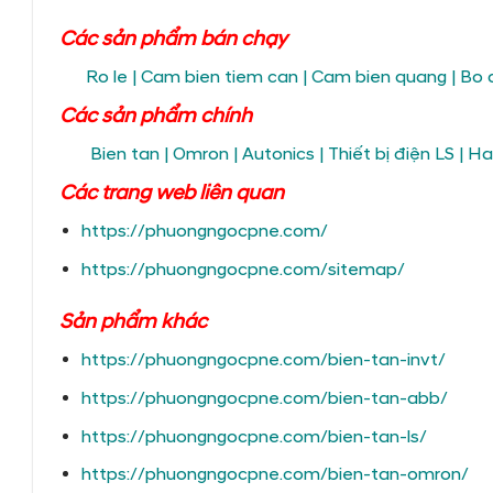
Các sản phẩm bán chạy
Ro le
|
Cam bien tiem can
|
Cam bien quang
|
Bo 
Các sản phẩm chính
Bien tan
|
Omron
|
Autonics
|
Thiết bị điện LS
|
Ha
Các trang
web liên quan
https://phuongngocpne.com/
https://phuongngocpne.com/sitemap/
Sản phẩm khác
https://phuongngocpne.com/bien-tan-invt/
https://phuongngocpne.com/bien-tan-abb/
https://phuongngocpne.com/bien-tan-ls/
https://phuongngocpne.com/bien-tan-omron/