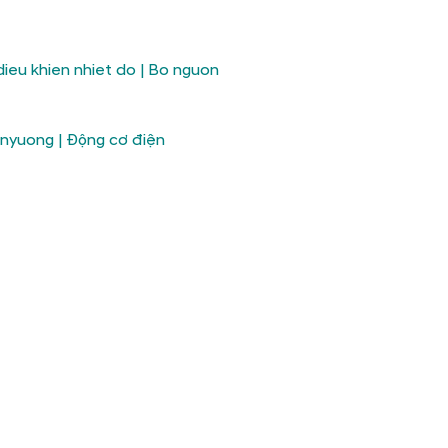
dieu khien nhiet do
|
Bo nguon
nyuong
|
Động cơ điện