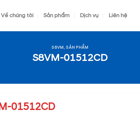
Về chúng tôi
Sản phẩm
Dịch vụ
Liên hệ
S8VM
,
SẢN PHẨM
S8VM-01512CD
M-01512CD