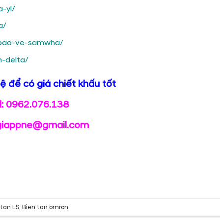
-yl/
a/
-bao-ve-samwha/
-delta/
hệ để có giá chiết khấu tốt
ll: 0962.076.138
 giappne@gmail.com
 tan LS
,
Bien tan omron
.