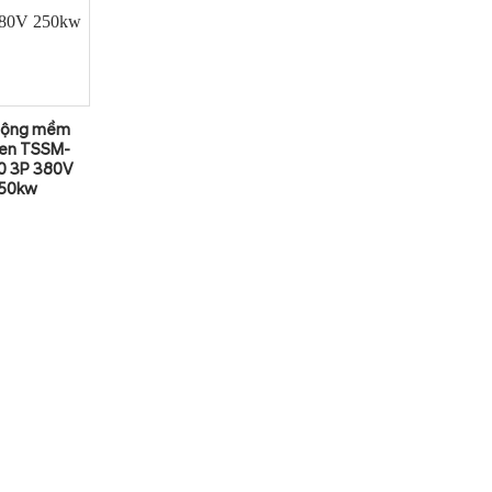
động mềm
en TSSM-
0 3P 380V
50kw