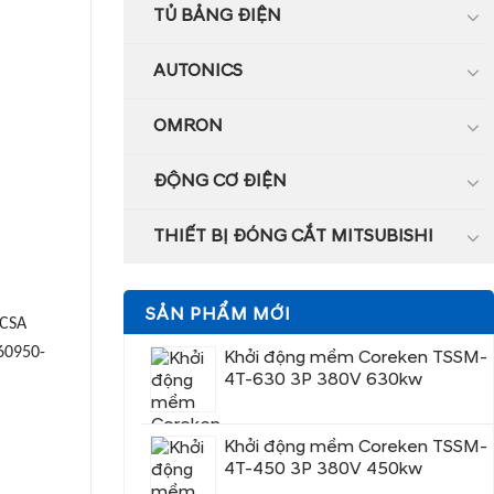
TỦ BẢNG ĐIỆN
AUTONICS
OMRON
ĐỘNG CƠ ĐIỆN
THIẾT BỊ ĐÓNG CẮT MITSUBISHI
SẢN PHẨM MỚI
)CSA
N60950-
Khởi động mềm Coreken TSSM-
4T-630 3P 380V 630kw
Khởi động mềm Coreken TSSM-
4T-450 3P 380V 450kw