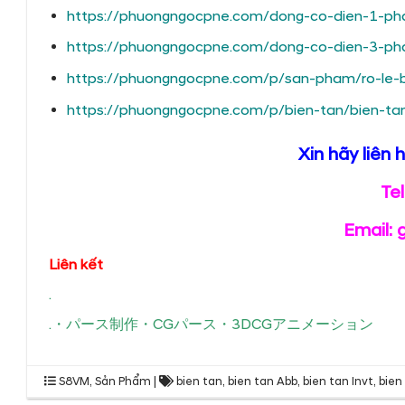
https://phuongngocpne.com/dong-co-dien-1-pha
https://phuongngocpne.com/dong-co-dien-3-ph
https://phuongngocpne.com/p/san-pham/ro-le
https://phuongngocpne.com/p/bien-tan/bien-tan
Xin hãy liên 
Te
Email:
Liên kết
.
.
・
パース制作
・
CGパース
・
3DCGアニメーション
S8VM
,
Sản Phẩm
|
bien tan
,
bien tan Abb
,
bien tan Invt
,
bien