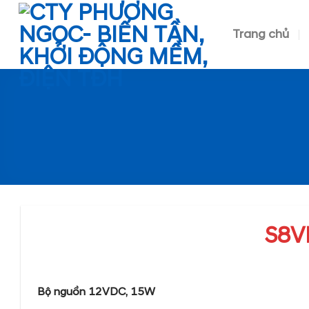
Skip
to
Trang chủ
content
S8V
Bộ nguồn 12VDC, 15W