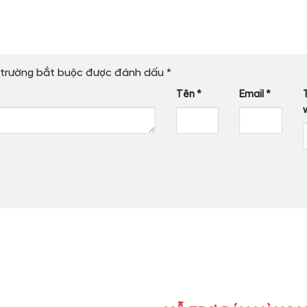
trường bắt buộc được đánh dấu
*
Tên
*
Email
*