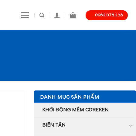
0962.076.138
DANH MỤC SẢN PHẨM
KHỞI ĐỘNG MỀM COREKEN
BIẾN TẦN