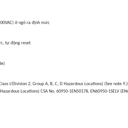
200VAC) ở ngõ ra định mức
c, tự động reset
de)
Class I/Division 2, Group A, B, C, D Hazardous Locations) (See note 9.
, D Hazardous Locations) CSA No. 60950-1EN50178, EN60950-1SELV (E