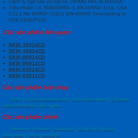
Cách ly ngõ vào và ngõ ra: 100MΩ Min. at 500VDC
Tiêu chuẩn: UL 508/60950-1, EN 60950-1cUL: CSA
C22.2 No. 60950-1SELV (EN 60950-1)According to
VDE 0106/P100
Các sản phẩm liên quan
S8JX-15024CD
S8JX-10024CD
S8JX-05024CD
S8JX-05012CD
S8JX-03524CD
S8JX-03512CD
Các sản phẩm bán chạy
Ro le
|
Cam bien tiem can
|
Cam bien quang
|
Bo dieu
khien nhiet do
|
Bo nguon
Các sản phẩm chính
Bien tan
|
Omron
|
Autonics
|
Thiết bị điện LS
|
Hanyuong
|
Động cơ điện