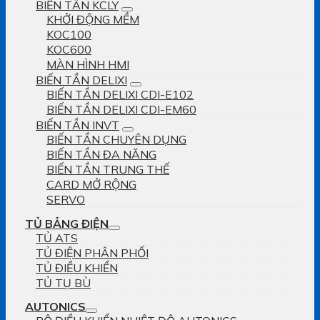
BIẾN TẦN KCLY
KHỞI ĐỘNG MỀM
KOC100
KOC600
MÀN HÌNH HMI
BIẾN TẦN DELIXI
BIẾN TẦN DELIXI CDI-E102
BIẾN TẦN DELIXI CDI-EM60
BIẾN TẦN INVT
BIẾN TẦN CHUYÊN DỤNG
BIẾN TẦN ĐA NĂNG
BIẾN TẦN TRUNG THẾ
CARD MỞ RỘNG
SERVO
TỦ BẢNG ĐIỆN
TỦ ATS
TỦ ĐIỆN PHÂN PHỐI
TỦ ĐIỀU KHIỂN
TỦ TỤ BÙ
AUTONICS