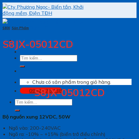
Skip
to
content
S8JX
,
Sản Phẩm
S8JX-05012CD
Tìm
kiếm:
Chưa có sản phẩm trong giỏ hàng.
S8JX-05012CD
0962.076.138
Tìm
kiếm:
Bộ nguồn xung 12VDC, 50W
Ngõ vào: 200-240VAC
Ngõ ra: -10% ~ +15% (biến trở điều chỉnh)