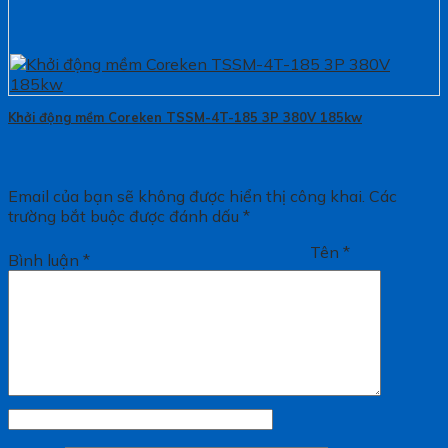
Khởi động mềm Coreken TSSM-4T-185 3P 380V 185kw
Email của bạn sẽ không được hiển thị công khai.
Các
trường bắt buộc được đánh dấu
*
Tên
*
Bình luận
*