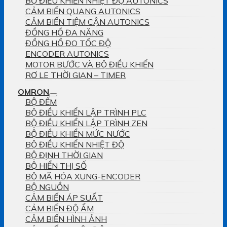
BỘ ĐIỀU KHIỂN NHIỆT ĐỘ AUTONICS
CẢM BIẾN QUANG AUTONICS
CẢM BIẾN TIỆM CẬN AUTONICS
ĐỒNG HỒ ĐA NĂNG
ĐỒNG HỒ ĐO TỐC ĐỘ
ENCODER AUTONICS
MOTOR BƯỚC VÀ BỘ ĐIỀU KHIỂN
RƠ LE THỜI GIAN – TIMER
OMRON
BỘ ĐẾM
BỘ ĐIỀU KHIỂN LẬP TRÌNH PLC
BỘ ĐIỀU KHIỂN LẬP TRÌNH ZEN
BỘ ĐIỀU KHIỂN MỨC NƯỚC
BỘ ĐIỀU KHIỂN NHIỆT ĐỘ
BỘ ĐỊNH THỜI GIAN
BỘ HIỂN THỊ SỐ
BỘ MÃ HÓA XUNG-ENCODER
BỘ NGUỒN
CẢM BIẾN ÁP SUẤT
CẢM BIẾN ĐỘ ẨM
CẢM BIẾN HÌNH ẢNH