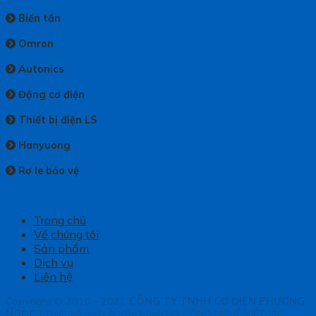
Biến tần
Omron
Autonics
Động cơ điện
Thiết bị điện LS
Hanyuong
Rơ le bảo vệ
Trang chủ
Về chúng tôi
Sản phẩm
Dịch vụ
Liên hệ
Copyright © 2010 - 2021
CÔNG TY TNHH CƠ ĐIỆN PHƯƠNG
NGỌC
|
Thiết kế web & Vận hành bởi CÔNG NGHỆ VIỆT JSC