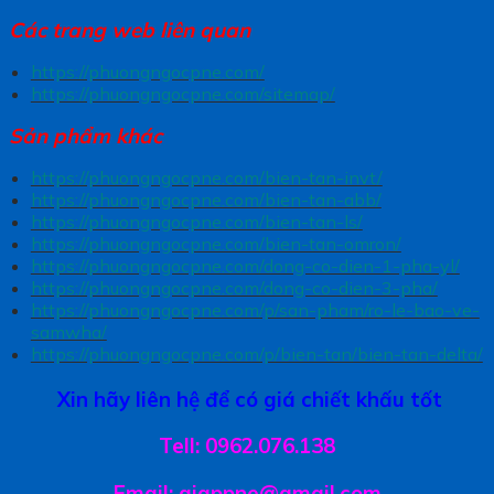
Các trang
web liên quan
https://phuongngocpne.com/
https://phuongngocpne.com/sitemap/
Sản phẩm khác
https://phuongngocpne.com/bien-tan-invt/
https://phuongngocpne.com/bien-tan-abb/
https://phuongngocpne.com/bien-tan-ls/
https://phuongngocpne.com/bien-tan-omron/
https://phuongngocpne.com/dong-co-dien-1-pha-yl/
https://phuongngocpne.com/dong-co-dien-3-pha/
https://phuongngocpne.com/p/san-pham/ro-le-bao-ve-
samwha/
https://phuongngocpne.com/p/bien-tan/bien-tan-delta/
Xin hãy liên hệ để có giá chiết khấu tốt
Tell: 0962.076.138
Email: giappne@gmail.com