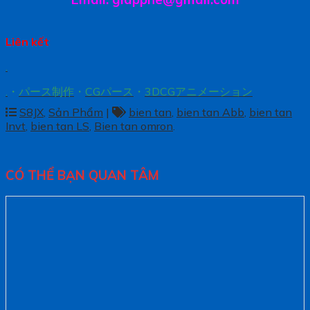
Liên kết
.
.
・
パース制作
・
CGパース
・
3DCGアニメーション
S8JX
,
Sản Phẩm
|
bien tan
,
bien tan Abb
,
bien tan
Invt
,
bien tan LS
,
Bien tan omron
.
CÓ THỂ BẠN QUAN TÂM