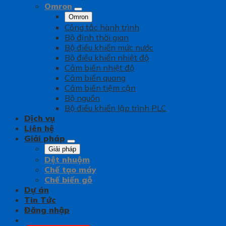
Omron
Omron
Công tắc hành trình
Bộ định thời gian
Bộ điều khiển mức nước
Bộ điều khiển nhiệt độ
Cảm biến nhiệt độ
Cảm biến quang
Cảm biến tiệm cận
Bộ nguồn
Bộ điều khiển lập trình PLC
Dịch vụ
Liên hệ
Giải pháp
Giải pháp
Dệt nhuộm
Chế tạo máy
Chế biến gỗ
Dự án
Tin Tức
Đăng nhập