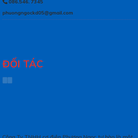
086.546. 7345
phuongngockd05@gmail.com
ĐỐI TÁC
Công Ty TNHH cơ điện Phương Ngọc tự hào là một