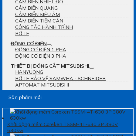
CẢM BIẾN NHIỆT ĐỘ
CẢM BIẾN QUANG
CẢM BIẾN SIÊU ÂM
CẢM BIẾN TIỆM CẬN
CÔNG TẮC HÀNH TRÌNH
RƠ LE
ĐỘNG CƠ ĐIỆN
ĐỘNG CƠ ĐIỆN 1 PHA
ĐỘNG CƠ ĐIỆN 3 PHA
THIẾT BỊ ĐÓNG CẮT MITSUBISHI
HANYUONG
RƠ LE BẢO VỆ SAMWHA - SCHNEIDER
APTOMAT MITSUBISHI
Sản phẩm mới
Khởi động mềm Coreken TSSM-4T-630 3P 380V
630kw