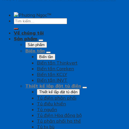
Tìm
kiếm:
Về chúng tôi
Sản phẩm
Sản phẩm
Biến tần
Biến tần
Biến tần Thinkvert
Biến tần Coreken
Biến tần KCLY
Biến tần INVT
Thiết kế lắp đặt tủ điện
Thiết kế lắp đặt tủ điện
Tủ điện phân phối
Tủ điều khiển
Tủ nguồn
Tủ điện Hòa đồng bộ
Tủ phân phối hạ thế
Tủ tụ bù