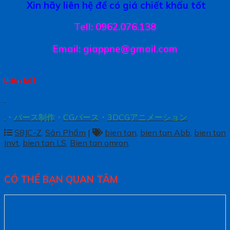
Xin hãy liên hệ để có giá chiết khấu tốt
Tell: 0962.076.138
Email: giappne@gmail.com
Liên kết
.
.
・
パース制作
・
CGパース
・
3DCGアニメーション
S8JC-Z
,
Sản Phẩm
|
bien tan
,
bien tan Abb
,
bien tan
Invt
,
bien tan LS
,
Bien tan omron
.
CÓ THỂ BẠN QUAN TÂM