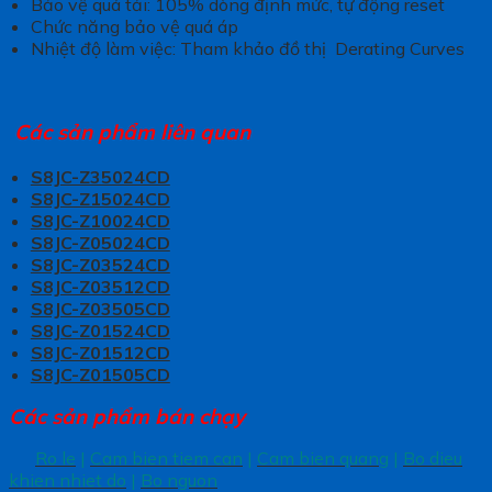
Bảo vệ quá tải: 105% dòng định mức, tự động reset
Chức năng bảo vệ quá áp
Nhiệt độ làm việc: Tham khảo đồ thị Derating Curves
Các sản phẩm liên quan
S8JC-Z35024CD
S8JC-Z15024CD
S8JC-Z10024CD
S8JC-Z05024CD
S8JC-Z03524CD
S8JC-Z03512CD
S8JC-Z03505CD
S8JC-Z01524CD
S8JC-Z01512CD
S8JC-Z01505CD
Các sản phẩm bán chạy
Ro le
|
Cam bien tiem can
|
Cam bien quang
|
Bo dieu
khien nhiet do
|
Bo nguon