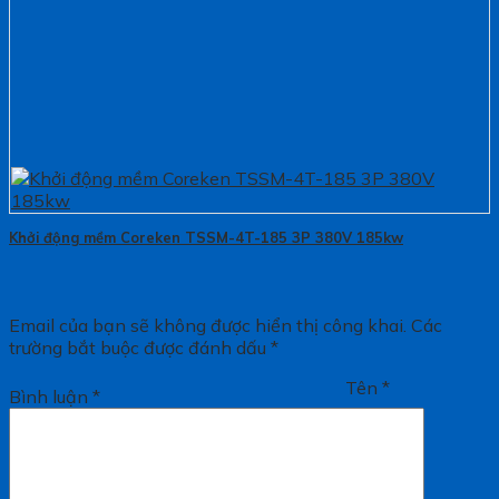
Khởi động mềm Coreken TSSM-4T-185 3P 380V 185kw
Email của bạn sẽ không được hiển thị công khai.
Các
trường bắt buộc được đánh dấu
*
Tên
*
Bình luận
*