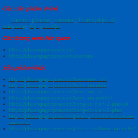
Các sản phẩm chính
Bien tan
|
Omron
|
Autonics
|
Thiết bị điện LS
|
Hanyuong
|
Động cơ điện
Các trang
web liên quan
https://phuongngocpne.com/
https://phuongngocpne.com/sitemap/
Sản phẩm khác
https://phuongngocpne.com/bien-tan-invt/
https://phuongngocpne.com/bien-tan-abb/
https://phuongngocpne.com/bien-tan-ls/
https://phuongngocpne.com/bien-tan-omron/
https://phuongngocpne.com/dong-co-dien-1-pha-yl/
https://phuongngocpne.com/dong-co-dien-3-pha/
https://phuongngocpne.com/p/san-pham/ro-le-bao-ve-
samwha/
https://phuongngocpne.com/p/bien-tan/bien-tan-delta/