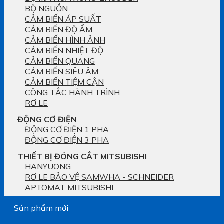
BỘ NGUỒN
CẢM BIẾN ÁP SUẤT
CẢM BIẾN ĐỘ ẨM
CẢM BIẾN HÌNH ẢNH
CẢM BIẾN NHIỆT ĐỘ
CẢM BIẾN QUANG
CẢM BIẾN SIÊU ÂM
CẢM BIẾN TIỆM CẬN
CÔNG TẮC HÀNH TRÌNH
RƠ LE
ĐỘNG CƠ ĐIỆN
ĐỘNG CƠ ĐIỆN 1 PHA
ĐỘNG CƠ ĐIỆN 3 PHA
THIẾT BỊ ĐÓNG CẮT MITSUBISHI
HANYUONG
RƠ LE BẢO VỆ SAMWHA - SCHNEIDER
APTOMAT MITSUBISHI
Sản phẩm mới