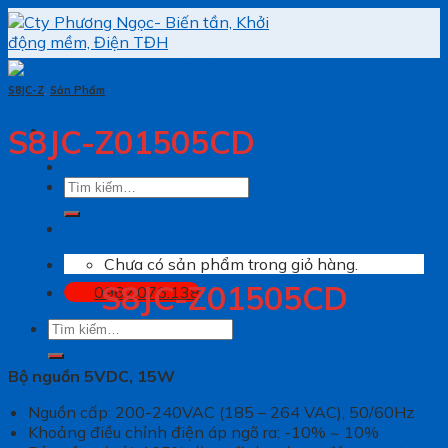
Skip
to
content
S8JC-Z
,
Sản Phẩm
S8JC-Z01505CD
Tìm
kiếm:
Chưa có sản phẩm trong giỏ hàng.
S8JC-Z01505CD
0962.076.138
Tìm
kiếm:
Bộ nguồn 5VDC, 15W
Nguồn cấp: 200-240VAC (185 – 264 VAC), 50/60Hz
Khoảng điều chỉnh điện áp ngõ ra: -10% ~ 10%