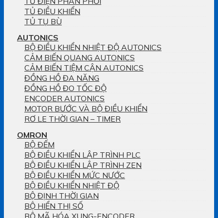
TỦ ĐIỆN PHÂN PHỐI
TỦ ĐIỀU KHIỂN
TỦ TỤ BÙ
AUTONICS
BỘ ĐIỀU KHIỂN NHIỆT ĐỘ AUTONICS
CẢM BIẾN QUANG AUTONICS
CẢM BIẾN TIỆM CẬN AUTONICS
ĐỒNG HỒ ĐA NĂNG
ĐỒNG HỒ ĐO TỐC ĐỘ
ENCODER AUTONICS
MOTOR BƯỚC VÀ BỘ ĐIỀU KHIỂN
RƠ LE THỜI GIAN – TIMER
OMRON
BỘ ĐẾM
BỘ ĐIỀU KHIỂN LẬP TRÌNH PLC
BỘ ĐIỀU KHIỂN LẬP TRÌNH ZEN
BỘ ĐIỀU KHIỂN MỨC NƯỚC
BỘ ĐIỀU KHIỂN NHIỆT ĐỘ
BỘ ĐỊNH THỜI GIAN
BỘ HIỂN THỊ SỐ
BỘ MÃ HÓA XUNG-ENCODER