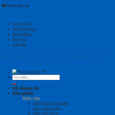
Rơ le bảo vệ
Trang chủ
Về chúng tôi
Sản phẩm
Dịch vụ
Liên hệ
Copyright © 2010 - 2021
CÔNG TY TNHH CƠ ĐIỆN PHƯƠNG
NGỌC
|
Thiết kế web & Vận hành bởi CÔNG NGHỆ VIỆT JSC
Tìm
kiếm:
Về chúng tôi
Sản phẩm
Biến tần
Biến tần Thinkvert
Biến tần Delixi
Biến tần KCLY