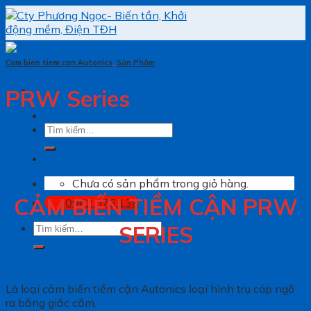
Skip
to
content
Cam bien tiem can Autonics
,
Sản Phẩm
PRW Series
Tìm
kiếm:
Chưa có sản phẩm trong giỏ hàng.
CẢM BIẾN TIỀM CẬN PRW
0962.076.138
Tìm
SERIES
kiếm:
Là loại cảm biến tiềm cận Autonics loại hình trụ cáp ngõ
ra bằng giắc cắm.