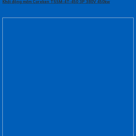
Khởi động mềm Coreken TSSM-4T-450 3P 380V 450kw