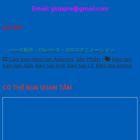
Email: giappne@gmail.com
Liên kết
.
.
・
パース制作
・
CGパース
・
3DCGアニメーション
Cam bien tiem can Autonics
,
Sản Phẩm
|
bien tan
,
bien tan Abb
,
bien tan Invt
,
bien tan LS
,
Bien tan omron
.
CÓ THỂ BẠN QUAN TÂM