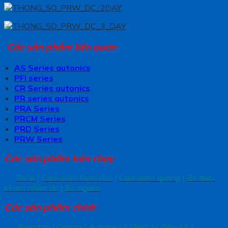
Các sản phẩm liên quan
AS Series autonics
PFI series
CR Series autonics
PR series autonics
PRA Series
PRCM Series
PRD Series
PRW Series
Các sản phẩm bán chạy
Ro le
|
Cam bien tiem can
|
Cam bien quang
|
Bo dieu
khien nhiet do
|
Bo nguon
Các sản phẩm chính
Bien tan
|
Omron
|
Autonics
|
Thiết bị điện LS
|