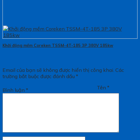
Khởi động mềm Coreken TSSM-4T-185 3P 380V 185kw
Email của bạn sẽ không được hiển thị công khai.
Các
trường bắt buộc được đánh dấu
*
Tên
*
Bình luận
*