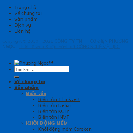
Trang chủ
Về chúng tôi
Sản phẩm
Dịch vụ
Liên hệ
Copyright © 2010 - 2021
CÔNG TY TNHH CƠ ĐIỆN PHƯƠNG
NGỌC
|
Thiết kế web & Vận hành bởi CÔNG NGHỆ VIỆT JSC
Tìm
kiếm:
Về chúng tôi
Sản phẩm
Biến tần
Biến tần Thinkvert
Biến tần Delixi
Biến tần KCLY
Biến tần INVT
KHỞI ĐỘNG MỀM
Khởi động mềm Coreken