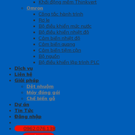
Khởi động mềm Thinkvert
Omron
Công tắc hành trình
Rơ le
Bộ điều khiển mức nước
Bộ điều khiển nhiệt độ
Cảm biến nhiệt độ
Cảm biến quang
Cảm biến tiệm cận
Bộ nguồn
Bộ điều khiển lập trình PLC
Dịch vụ
Liên hệ
Giải pháp
Dệt nhuộm
Máy đóng gói
Chế biến gỗ
Dự án
Tin Tức
Đăng nhập
0962.076.138