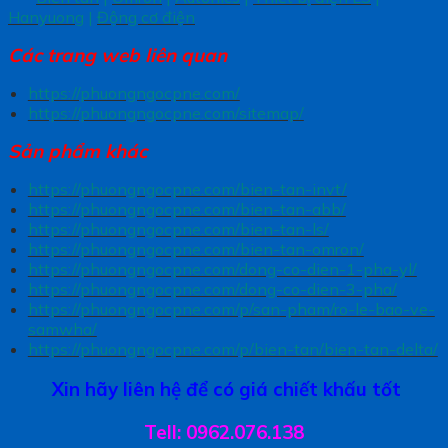
Hanyuong
|
Động cơ điện
Các trang
web liên quan
https://phuongngocpne.com/
https://phuongngocpne.com/sitemap/
Sản phẩm khác
https://phuongngocpne.com/bien-tan-invt/
https://phuongngocpne.com/bien-tan-abb/
https://phuongngocpne.com/bien-tan-ls/
https://phuongngocpne.com/bien-tan-omron/
https://phuongngocpne.com/dong-co-dien-1-pha-yl/
https://phuongngocpne.com/dong-co-dien-3-pha/
https://phuongngocpne.com/p/san-pham/ro-le-bao-ve-
samwha/
https://phuongngocpne.com/p/bien-tan/bien-tan-delta/
Xin hãy liên hệ để có giá chiết khấu tốt
Tell: 0962.076.138