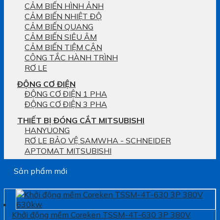
CẢM BIẾN HÌNH ẢNH
CẢM BIẾN NHIỆT ĐỘ
CẢM BIẾN QUANG
CẢM BIẾN SIÊU ÂM
CẢM BIẾN TIỆM CẬN
CÔNG TẮC HÀNH TRÌNH
RƠ LE
ĐỘNG CƠ ĐIỆN
ĐỘNG CƠ ĐIỆN 1 PHA
ĐỘNG CƠ ĐIỆN 3 PHA
THIẾT BỊ ĐÓNG CẮT MITSUBISHI
HANYUONG
RƠ LE BẢO VỆ SAMWHA - SCHNEIDER
APTOMAT MITSUBISHI
Sản phẩm mới
Khởi động mềm Coreken TSSM-4T-630 3P 380V