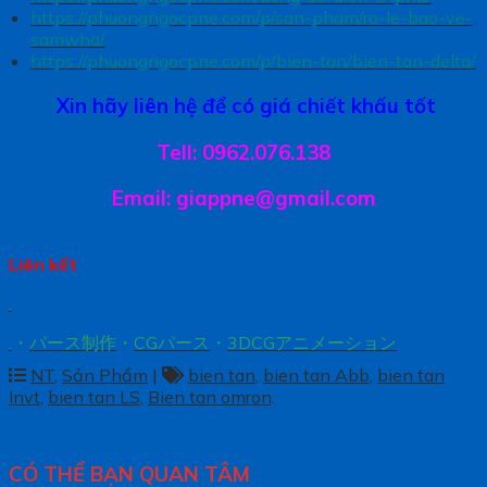
https://phuongngocpne.com/p/san-pham/ro-le-bao-ve-
samwha/
https://phuongngocpne.com/p/bien-tan/bien-tan-delta/
Xin hãy liên hệ để có giá chiết khấu tốt
Tell: 0962.076.138
Email: giappne@gmail.com
Liên kết
.
.
・
パース制作
・
CGパース
・
3DCGアニメーション
NT
,
Sản Phẩm
|
bien tan
,
bien tan Abb
,
bien tan
Invt
,
bien tan LS
,
Bien tan omron
.
CÓ THỂ BẠN QUAN TÂM