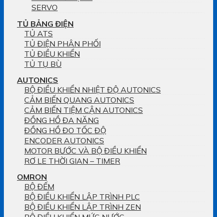
SERVO
TỦ BẢNG ĐIỆN
TỦ ATS
TỦ ĐIỆN PHÂN PHỐI
TỦ ĐIỀU KHIỂN
TỦ TỤ BÙ
AUTONICS
BỘ ĐIỀU KHIỂN NHIỆT ĐỘ AUTONICS
CẢM BIẾN QUANG AUTONICS
CẢM BIẾN TIỆM CẬN AUTONICS
ĐỒNG HỒ ĐA NĂNG
ĐỒNG HỒ ĐO TỐC ĐỘ
ENCODER AUTONICS
MOTOR BƯỚC VÀ BỘ ĐIỀU KHIỂN
RƠ LE THỜI GIAN – TIMER
OMRON
BỘ ĐẾM
BỘ ĐIỀU KHIỂN LẬP TRÌNH PLC
BỘ ĐIỀU KHIỂN LẬP TRÌNH ZEN
BỘ ĐIỀU KHIỂN MỨC NƯỚC