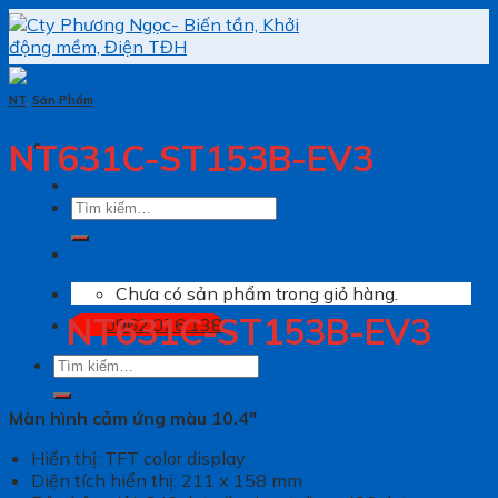
Skip
to
content
NT
,
Sản Phẩm
NT631C-ST153B-EV3
Tìm
kiếm:
Chưa có sản phẩm trong giỏ hàng.
NT631C-ST153B-EV3
0962.076.138
Tìm
kiếm:
Màn hình cảm ứng màu 10.4″
Hiển thị: TFT color display
Diện tích hiển thị: 211 x 158 mm