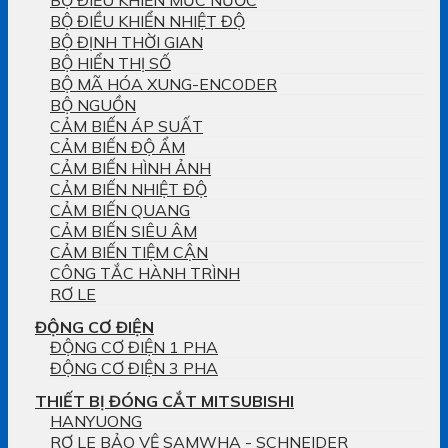
BỘ ĐIỀU KHIỂN NHIỆT ĐỘ
BỘ ĐỊNH THỜI GIAN
BỘ HIỂN THỊ SỐ
BỘ MÃ HÓA XUNG-ENCODER
BỘ NGUỒN
CẢM BIẾN ÁP SUẤT
CẢM BIẾN ĐỘ ẨM
CẢM BIẾN HÌNH ẢNH
CẢM BIẾN NHIỆT ĐỘ
CẢM BIẾN QUANG
CẢM BIẾN SIÊU ÂM
CẢM BIẾN TIỆM CẬN
CÔNG TẮC HÀNH TRÌNH
RƠ LE
ĐỘNG CƠ ĐIỆN
ĐỘNG CƠ ĐIỆN 1 PHA
ĐỘNG CƠ ĐIỆN 3 PHA
THIẾT BỊ ĐÓNG CẮT MITSUBISHI
HANYUONG
RƠ LE BẢO VỆ SAMWHA - SCHNEIDER