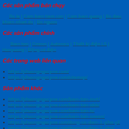
Các sản phẩm bán chạy
Ro le
|
Cam bien tiem can
|
Cam bien quang
|
Bo dieu
khien nhiet do
|
Bo nguon
Các sản phẩm chính
Bien tan
|
Omron
|
Autonics
|
Thiết bị điện LS
|
Hanyuong
|
Động cơ điện
Các trang
web liên quan
https://phuongngocpne.com/
https://phuongngocpne.com/sitemap/
Sản phẩm khác
https://phuongngocpne.com/bien-tan-invt/
https://phuongngocpne.com/bien-tan-abb/
https://phuongngocpne.com/bien-tan-ls/
https://phuongngocpne.com/bien-tan-omron/
https://phuongngocpne.com/dong-co-dien-1-pha-yl/
https://phuongngocpne.com/dong-co-dien-3-pha/