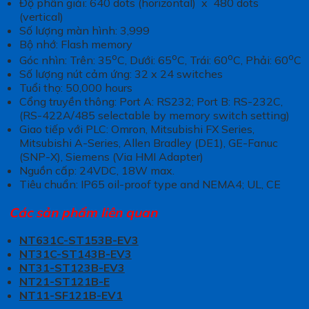
Độ phân giải: 640 dots (horizontal) x 480 dots
(vertical)
Số lượng màn hình: 3,999
Bộ nhớ: Flash memory
o
o
o
o
Góc nhìn: Trên: 35
C, Dưới: 65
C, Trái: 60
C, Phải: 60
C
Số lượng nút cảm ứng: 32 x 24 switches
Tuổi thọ: 50,000 hours
Cổng truyền thông: Port A: RS232; Port B: RS-232C,
(RS-422A/485 selectable by memory switch setting)
Giao tiếp với PLC: Omron, Mitsubishi FX Series,
Mitsubishi A-Series, Allen Bradley (DE1), GE-Fanuc
(SNP-X), Siemens (Via HMI Adapter)
Nguồn cấp: 24VDC, 18W max.
Tiêu chuẩn: IP65 oil-proof type and NEMA4; UL, CE
Các sản phẩm liên quan
NT631C-ST153B-EV3
NT31C-ST143B-EV3
NT31-ST123B-EV3
NT21-ST121B-E
NT11-SF121B-EV1