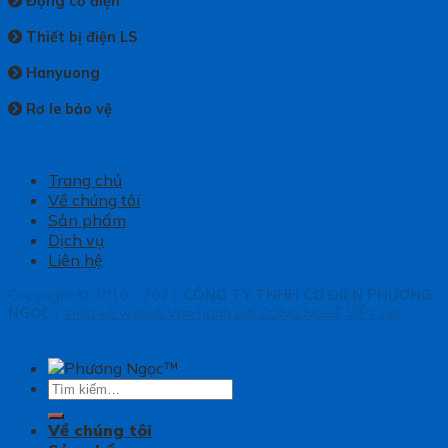
Động cơ điện
Thiết bị điện LS
Hanyuong
Rơ le bảo vệ
Trang chủ
Về chúng tôi
Sản phẩm
Dịch vụ
Liên hệ
Copyright © 2010 - 2021
CÔNG TY TNHH CƠ ĐIỆN PHƯƠNG
NGỌC
|
Thiết kế web & Vận hành bởi CÔNG NGHỆ VIỆT JSC
Tìm
kiếm:
Về chúng tôi