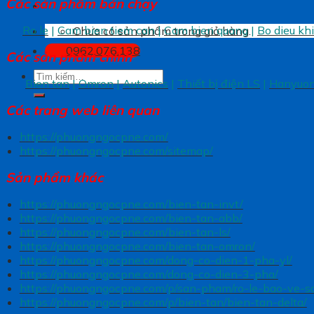
Các sản phẩm bán chạy
Ro le
|
Cam bien tiem can
|
Cam bien quang
|
Bo dieu kh
Chưa có sản phẩm trong giỏ hàng.
0962.076.138
Các sản phẩm chính
Tìm
Bien tan
|
Omron
|
Autonics
|
Thiết bị điện LS
|
Hanyuo
kiếm:
Các trang
web liên quan
https://phuongngocpne.com/
https://phuongngocpne.com/sitemap/
Sản phẩm khác
https://phuongngocpne.com/bien-tan-invt/
https://phuongngocpne.com/bien-tan-abb/
https://phuongngocpne.com/bien-tan-ls/
https://phuongngocpne.com/bien-tan-omron/
https://phuongngocpne.com/dong-co-dien-1-pha-yl/
https://phuongngocpne.com/dong-co-dien-3-pha/
https://phuongngocpne.com/p/san-pham/ro-le-bao-ve-
https://phuongngocpne.com/p/bien-tan/bien-tan-delta/