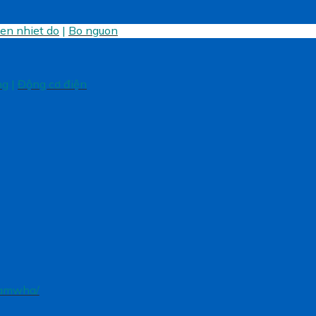
ien nhiet do
|
Bo nguon
ng
|
Động cơ điện
samwha/