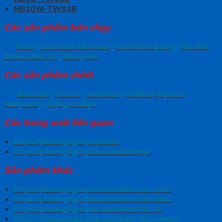
NB10W-TW01B
Các sản phẩm bán chạy
Ro le
|
Cam bien tiem can
|
Cam bien quang
|
Bo dieu
khien nhiet do
|
Bo nguon
Các sản phẩm chính
Bien tan
|
Omron
|
Autonics
|
Thiết bị điện LS
|
Hanyuong
|
Động cơ điện
Các trang
web liên quan
https://phuongngocpne.com/
https://phuongngocpne.com/sitemap/
Sản phẩm khác
https://phuongngocpne.com/bien-tan-invt/
https://phuongngocpne.com/bien-tan-abb/
https://phuongngocpne.com/bien-tan-ls/
https://phuongngocpne.com/bien-tan-omron/