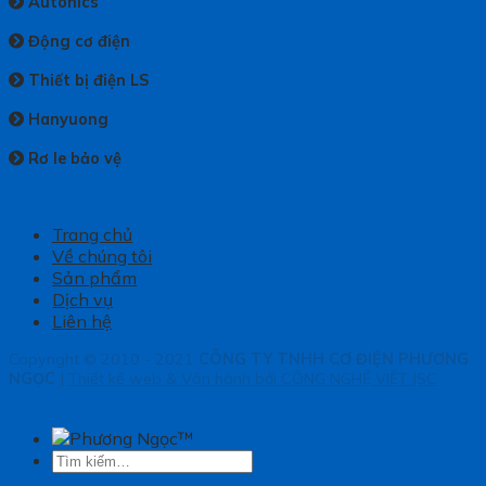
Autonics
Động cơ điện
Thiết bị điện LS
Hanyuong
Rơ le bảo vệ
Trang chủ
Về chúng tôi
Sản phẩm
Dịch vụ
Liên hệ
Copyright © 2010 - 2021
CÔNG TY TNHH CƠ ĐIỆN PHƯƠNG
NGỌC
|
Thiết kế web & Vận hành bởi CÔNG NGHỆ VIỆT JSC
Tìm
kiếm: