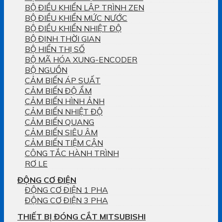
BỘ ĐIỀU KHIỂN LẬP TRÌNH ZEN
BỘ ĐIỀU KHIỂN MỨC NƯỚC
BỘ ĐIỀU KHIỂN NHIỆT ĐỘ
BỘ ĐỊNH THỜI GIAN
BỘ HIỂN THỊ SỐ
BỘ MÃ HÓA XUNG-ENCODER
BỘ NGUỒN
CẢM BIẾN ÁP SUẤT
CẢM BIẾN ĐỘ ẨM
CẢM BIẾN HÌNH ẢNH
CẢM BIẾN NHIỆT ĐỘ
CẢM BIẾN QUANG
CẢM BIẾN SIÊU ÂM
CẢM BIẾN TIỆM CẬN
CÔNG TẮC HÀNH TRÌNH
RƠ LE
ĐỘNG CƠ ĐIỆN
ĐỘNG CƠ ĐIỆN 1 PHA
ĐỘNG CƠ ĐIỆN 3 PHA
THIẾT BỊ ĐÓNG CẮT MITSUBISHI