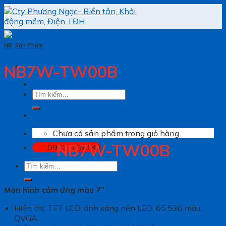
Skip
to
content
NB
,
Sản Phẩm
NB7W-TW00B
Tìm
kiếm:
Chưa có sản phẩm trong giỏ hàng.
NB7W-TW00B
0962.076.138
Tìm
kiếm:
Màn hình cảm ứng màu 7”
Hiển thị: TFT LCD, ánh sáng nền LED. 65.536 màu,
QVGA