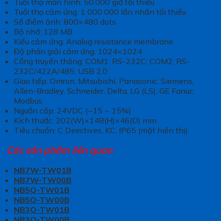
Tuổi thọ màn hình: 50.000 giờ tối thiểu
Tuổi thọ cảm ứng: 1 000 000 lần nhấn tối thiểu
Số điểm ảnh: 800×480 dots
Bộ nhớ: 128 MB
Kiểu cảm ứng: Analog resistance membrane
Độ phân giải cảm ứng: 1024×1024
Cổng truyền thông: COM1: RS-232C; COM2: RS-
232C/422A/485; USB 2.0
Giao tiếp: Omron, Mitsubishi, Panasonic, Siemens,
Allen-Bradley, Schneider, Delta, LG (LS), GE Fanuc,
Modbus
Nguồn cấp: 24VDC (−15 ~ 15%)
Kích thước: 202(W)×148(H)×46(D) mm
Tiêu chuẩn: C Directives, KC; IP65 (mặt hiển thị)
Các sản phẩm liên quan
NB7W-TW01B
NB7W-TW00B
NB5Q-TW01B
NB5Q-TW00B
NB3Q-TW01B
NB3Q-TW00B