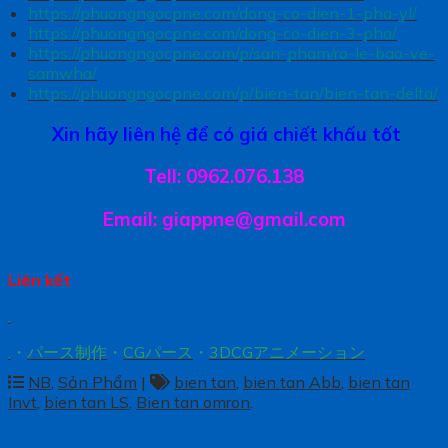
https://phuongngocpne.com/dong-co-dien-1-pha-yl/
https://phuongngocpne.com/dong-co-dien-3-pha/
https://phuongngocpne.com/p/san-pham/ro-le-bao-ve-
samwha/
https://phuongngocpne.com/p/bien-tan/bien-tan-delta/
Xin hãy liên hệ để có giá chiết khấu tốt
Tell: 0962.076.138
Email: giappne@gmail.com
Liên kết
.
.
・
パース制作
・
CGパース
・
3DCGアニメーション
NB
,
Sản Phẩm
|
bien tan
,
bien tan Abb
,
bien tan
Invt
,
bien tan LS
,
Bien tan omron
.