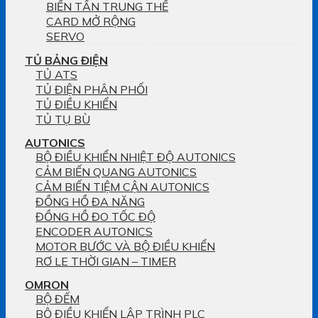
BIẾN TẦN TRUNG THẾ
CARD MỞ RỘNG
SERVO
TỦ BẢNG ĐIỆN
TỦ ATS
TỦ ĐIỆN PHÂN PHỐI
TỦ ĐIỀU KHIỂN
TỦ TỤ BÙ
AUTONICS
BỘ ĐIỀU KHIỂN NHIỆT ĐỘ AUTONICS
CẢM BIẾN QUANG AUTONICS
CẢM BIẾN TIỆM CẬN AUTONICS
ĐỒNG HỒ ĐA NĂNG
ĐỒNG HỒ ĐO TỐC ĐỘ
ENCODER AUTONICS
MOTOR BƯỚC VÀ BỘ ĐIỀU KHIỂN
RƠ LE THỜI GIAN – TIMER
OMRON
BỘ ĐẾM
BỘ ĐIỀU KHIỂN LẬP TRÌNH PLC