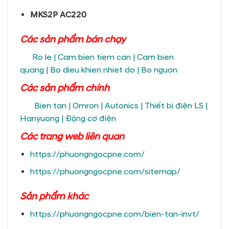
MKS2P AC220
Các sản phẩm bán chạy
Ro le
|
Cam bien tiem can
|
Cam bien
quang
|
Bo dieu khien nhiet do
|
Bo nguon
Các sản phẩm chính
Bien tan
|
Omron
|
Autonics
|
Thiết bị điện LS
|
Hanyuong
|
Động cơ điện
Các trang
web liên quan
https://phuongngocpne.com/
https://phuongngocpne.com/sitemap/
Sản phẩm khác
https://phuongngocpne.com/bien-tan-invt/