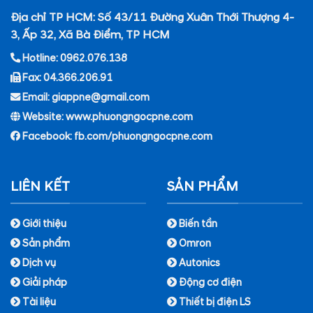
Địa chỉ TP HCM: Số 43/11 Đường Xuân Thới Thượng 4-
3, Ấp 32, Xã Bà Điểm, TP HCM
Hotline: 0962.076.138
Fax: 04.366.206.91
Email: giappne@gmail.com
Website: www.phuongngocpne.com
Facebook:
fb.com/phuongngocpne.com
LIÊN KẾT
SẢN PHẨM
Giới thiệu
Biến tần
Sản phẩm
Omron
Dịch vụ
Autonics
Giải pháp
Động cơ điện
Tài liệu
Thiết bị điện LS