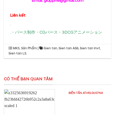
Email: giappne@gmail.com
Liên kết
.
.
・
パース制作
・
CGパース
・
3DCGアニメーション
MKS
,
Sản Phẩm
|
bien tan
,
bien tan Abb
,
bien tan Invt
,
bien tan LS
.
CÓ THỂ BẠN QUAN TÂM
BIẾN TẦN ATV610U07N4