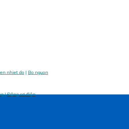
ien nhiet do
|
Bo nguon
ng
|
Động cơ điện