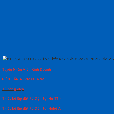
Tuyển Nhân Viên Kinh Doanh
BIẾN TẦN ATV610U07N4
Tủ bảng điện
Thiết kế lắp đặt tủ điện tại Hà Tĩnh
Thiết kế lắp đặt tủ điện tại Nghệ An