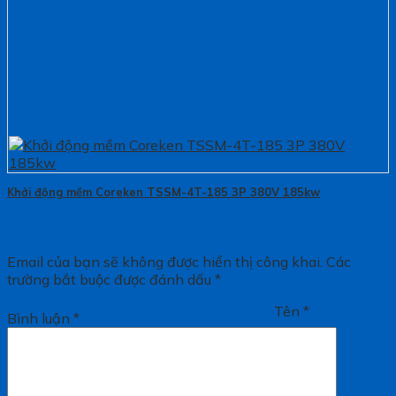
Khởi động mềm Coreken TSSM-4T-185 3P 380V 185kw
Email của bạn sẽ không được hiển thị công khai.
Các
trường bắt buộc được đánh dấu
*
Tên
*
Bình luận
*