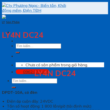
Skip
to
content
LY
,
Sản Phẩm
LY4N DC24
Tìm
kiếm:
Chưa có sản phẩm trong giỏ hàng.
LY4N DC24
0962.076.138
Tìm
kiếm:
DPDT-10A, có đèn
Điện áp cuộn dây: 24VDC
Tần số hoạt động: 1 800 lần/giờ (tải định mức)