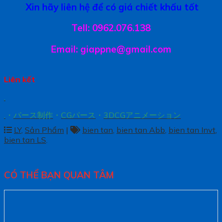
Xin hãy liên hệ để có giá chiết khấu tốt
Tell: 0962.076.138
Email: giappne@gmail.com
Liên kết
.
.
・
パース制作
・
CGパース
・
3DCGアニメーション
LY
,
Sản Phẩm
|
bien tan
,
bien tan Abb
,
bien tan Invt
,
bien tan LS
.
CÓ THỂ BẠN QUAN TÂM