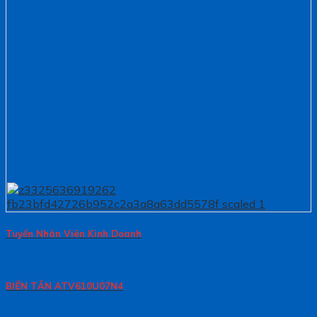
Tuyển Nhân Viên Kinh Doanh
BIẾN TẦN ATV610U07N4