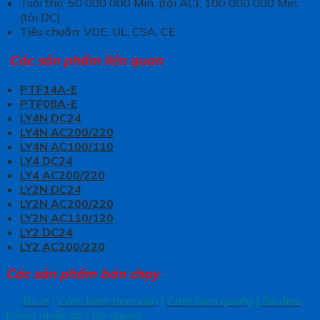
Tuổi thọ: 50 000 000 Min. (tải AC); 100 000 000 Min.
(tải DC)
Tiêu chuẩn: VDE, UL, CSA, CE
Các sản phẩm liên quan
PTF14A-E
PTF08A-E
LY4N DC24
LY4N AC200/220
LY4N AC100/110
LY4 DC24
LY4 AC200/220
LY2N DC24
LY2N AC200/220
LY2N AC110/120
LY2 DC24
LY2 AC200/220
Các sản phẩm bán chạy
Ro le
|
Cam bien tiem can
|
Cam bien quang
|
Bo dieu
khien nhiet do
|
Bo nguon