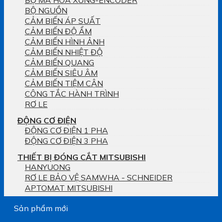
BỘ MÃ HÓA XUNG-ENCODER
BỘ NGUỒN
CẢM BIẾN ÁP SUẤT
CẢM BIẾN ĐỘ ẨM
CẢM BIẾN HÌNH ẢNH
CẢM BIẾN NHIỆT ĐỘ
CẢM BIẾN QUANG
CẢM BIẾN SIÊU ÂM
CẢM BIẾN TIỆM CẬN
CÔNG TẮC HÀNH TRÌNH
RƠ LE
ĐỘNG CƠ ĐIỆN
ĐỘNG CƠ ĐIỆN 1 PHA
ĐỘNG CƠ ĐIỆN 3 PHA
THIẾT BỊ ĐÓNG CẮT MITSUBISHI
HANYUONG
RƠ LE BẢO VỆ SAMWHA - SCHNEIDER
APTOMAT MITSUBISHI
Sản phẩm mới