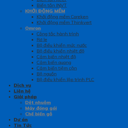
Biến tần INVT
KHỞI ĐỘNG MỀM
Khởi động mềm Coreken
Khởi động mềm Thinkvert
Omron
Công tắc hành trình
Rơ le
Bộ điều khiển mức nước
Bộ điều khiển nhiệt độ
Cảm biến nhiệt độ
Cảm biến quang
Cảm biến tiệm cận
Bộ nguồn
Bộ điều khiển lập trình PLC
Dịch vụ
Liên hệ
Giải pháp
Dệt nhuộm
Máy đóng gói
Chế biến gỗ
Dự án
Tin Tức