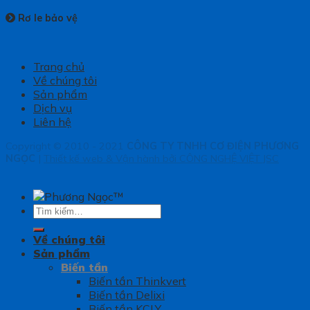
Rơ le bảo vệ
Trang chủ
Về chúng tôi
Sản phẩm
Dịch vụ
Liên hệ
Copyright © 2010 - 2021
CÔNG TY TNHH CƠ ĐIỆN PHƯƠNG
NGỌC
|
Thiết kế web & Vận hành bởi CÔNG NGHỆ VIỆT JSC
Tìm
kiếm:
Về chúng tôi
Sản phẩm
Biến tần
Biến tần Thinkvert
Biến tần Delixi
Biến tần KCLY