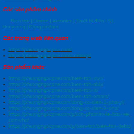
Các sản phẩm chính
Bien tan
|
Omron
|
Autonics
|
Thiết bị điện LS
|
Hanyuong
|
Động cơ điện
Các trang
web liên quan
https://phuongngocpne.com/
https://phuongngocpne.com/sitemap/
Sản phẩm khác
https://phuongngocpne.com/bien-tan-invt/
https://phuongngocpne.com/bien-tan-abb/
https://phuongngocpne.com/bien-tan-ls/
https://phuongngocpne.com/bien-tan-omron/
https://phuongngocpne.com/dong-co-dien-1-pha-yl/
https://phuongngocpne.com/dong-co-dien-3-pha/
https://phuongngocpne.com/p/san-pham/ro-le-bao-ve-
samwha/
https://phuongngocpne.com/p/bien-tan/bien-tan-delta/