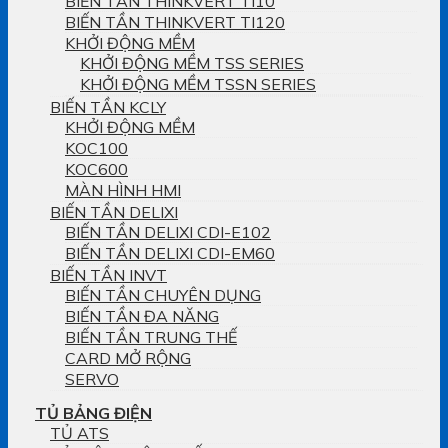
BIẾN TẦN THINKVERT TI10
BIẾN TẦN THINKVERT TI120
KHỞI ĐỘNG MỀM
KHỞI ĐỘNG MỀM TSS SERIES
KHỞI ĐỘNG MỀM TSSN SERIES
BIẾN TẦN KCLY
KHỞI ĐỘNG MỀM
KOC100
KOC600
MÀN HÌNH HMI
BIẾN TẦN DELIXI
BIẾN TẦN DELIXI CDI-E102
BIẾN TẦN DELIXI CDI-EM60
BIẾN TẦN INVT
BIẾN TẦN CHUYÊN DỤNG
BIẾN TẦN ĐA NĂNG
BIẾN TẦN TRUNG THẾ
CARD MỞ RỘNG
SERVO
TỦ BẢNG ĐIỆN
TỦ ATS