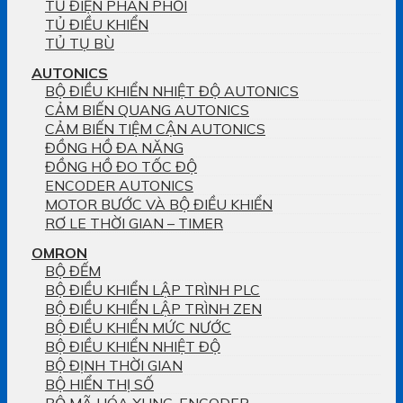
TỦ ĐIỆN PHÂN PHỐI
TỦ ĐIỀU KHIỂN
TỦ TỤ BÙ
AUTONICS
BỘ ĐIỀU KHIỂN NHIỆT ĐỘ AUTONICS
CẢM BIẾN QUANG AUTONICS
CẢM BIẾN TIỆM CẬN AUTONICS
ĐỒNG HỒ ĐA NĂNG
ĐỒNG HỒ ĐO TỐC ĐỘ
ENCODER AUTONICS
MOTOR BƯỚC VÀ BỘ ĐIỀU KHIỂN
RƠ LE THỜI GIAN – TIMER
OMRON
BỘ ĐẾM
BỘ ĐIỀU KHIỂN LẬP TRÌNH PLC
BỘ ĐIỀU KHIỂN LẬP TRÌNH ZEN
BỘ ĐIỀU KHIỂN MỨC NƯỚC
BỘ ĐIỀU KHIỂN NHIỆT ĐỘ
BỘ ĐỊNH THỜI GIAN
BỘ HIỂN THỊ SỐ