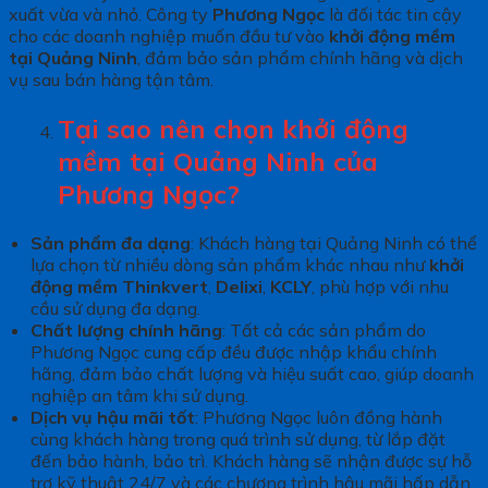
xuất vừa và nhỏ. Công ty
Phương Ngọc
là đối tác tin cậy
cho các doanh nghiệp muốn đầu tư vào
khởi động mềm
tại Quảng Ninh
, đảm bảo sản phẩm chính hãng và dịch
vụ sau bán hàng tận tâm.
Tại sao nên chọn khởi động
mềm tại Quảng Ninh của
Phương Ngọc?
Sản phẩm đa dạng
: Khách hàng tại Quảng Ninh có thể
lựa chọn từ nhiều dòng sản phẩm khác nhau như
khởi
động mềm Thinkvert
,
Delixi
,
KCLY
, phù hợp với nhu
cầu sử dụng đa dạng.
Chất lượng chính hãng
: Tất cả các sản phẩm do
Phương Ngọc cung cấp đều được nhập khẩu chính
hãng, đảm bảo chất lượng và hiệu suất cao, giúp doanh
nghiệp an tâm khi sử dụng.
Dịch vụ hậu mãi tốt
: Phương Ngọc luôn đồng hành
cùng khách hàng trong quá trình sử dụng, từ lắp đặt
đến bảo hành, bảo trì. Khách hàng sẽ nhận được sự hỗ
trợ kỹ thuật 24/7 và các chương trình hậu mãi hấp dẫn.