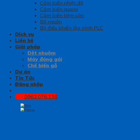
Cảm biến nhiệt độ
Cảm biến quang
Cảm biến tiệm cận
Bộ nguồn
Bộ điều khiển lập trình PLC
Dịch vụ
Liên hệ
Giải pháp
Dệt nhuộm
Máy đóng gói
Chế biến gỗ
Dự án
Tin Tức
Đăng nhập
0962.076.138