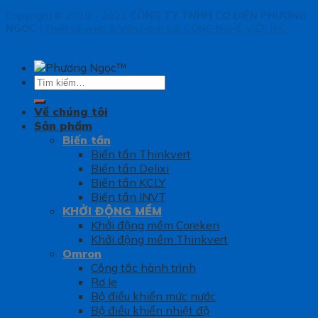
Copyright © 2010 - 2021
CÔNG TY TNHH CƠ ĐIỆN PHƯƠNG
NGỌC
|
Thiết kế web & Vận hành bởi CÔNG NGHỆ VIỆT JSC
Tìm
kiếm:
Về chúng tôi
Sản phẩm
Biến tần
Biến tần Thinkvert
Biến tần Delixi
Biến tần KCLY
Biến tần INVT
KHỞI ĐỘNG MỀM
Khởi động mềm Coreken
Khởi động mềm Thinkvert
Omron
Công tắc hành trình
Rơ le
Bộ điều khiển mức nước
Bộ điều khiển nhiệt độ