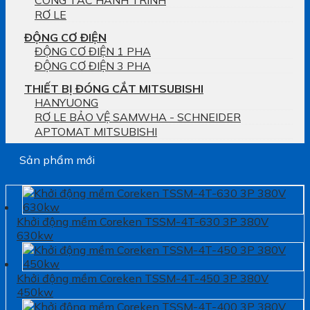
RƠ LE
ĐỘNG CƠ ĐIỆN
ĐỘNG CƠ ĐIỆN 1 PHA
ĐỘNG CƠ ĐIỆN 3 PHA
THIẾT BỊ ĐÓNG CẮT MITSUBISHI
HANYUONG
RƠ LE BẢO VỆ SAMWHA - SCHNEIDER
APTOMAT MITSUBISHI
Sản phẩm mới
Khởi động mềm Coreken TSSM-4T-630 3P 380V
630kw
Khởi động mềm Coreken TSSM-4T-450 3P 380V
450kw