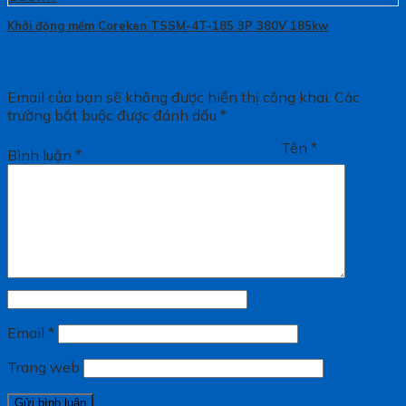
Khởi động mềm Coreken TSSM-4T-185 3P 380V 185kw
Email của bạn sẽ không được hiển thị công khai.
Các
trường bắt buộc được đánh dấu
*
Tên
*
Bình luận
*
Email
*
Trang web