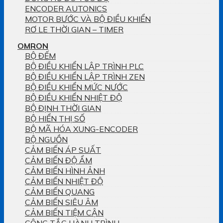
ENCODER AUTONICS
MOTOR BƯỚC VÀ BỘ ĐIỀU KHIỂN
RƠ LE THỜI GIAN – TIMER
OMRON
BỘ ĐẾM
BỘ ĐIỀU KHIỂN LẬP TRÌNH PLC
BỘ ĐIỀU KHIỂN LẬP TRÌNH ZEN
BỘ ĐIỀU KHIỂN MỨC NƯỚC
BỘ ĐIỀU KHIỂN NHIỆT ĐỘ
BỘ ĐỊNH THỜI GIAN
BỘ HIỂN THỊ SỐ
BỘ MÃ HÓA XUNG-ENCODER
BỘ NGUỒN
CẢM BIẾN ÁP SUẤT
CẢM BIẾN ĐỘ ẨM
CẢM BIẾN HÌNH ẢNH
CẢM BIẾN NHIỆT ĐỘ
CẢM BIẾN QUANG
CẢM BIẾN SIÊU ÂM
CẢM BIẾN TIỆM CẬN
CÔNG TẮC HÀNH TRÌNH