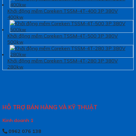
Khởi động mềm Coreken TSSM-4T-400 3P 380V
400kw
Khởi động mềm Coreken TSSM-4T-500 3P 380V
500kw
Khởi động mềm Coreken TSSM-4T-280 3P 380V
280kw
HỖ TRỢ BÁN HÀNG VÀ KỸ THUẬT
Kinh doanh 1
0962 076 138