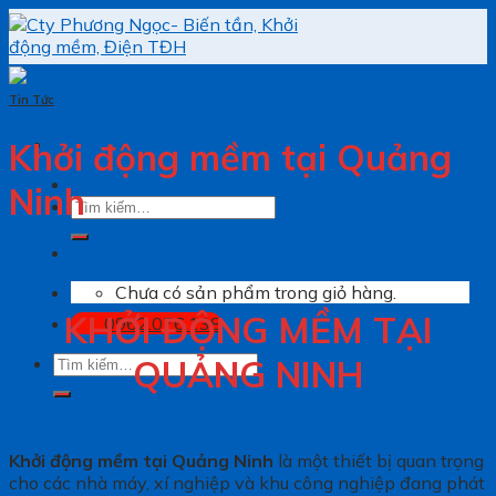
Skip
to
content
Tin Tức
Khởi động mềm tại Quảng
Ninh
Tìm
kiếm:
Chưa có sản phẩm trong giỏ hàng.
KHỞI ĐỘNG MỀM TẠI
0962.076.138
Tìm
QUẢNG NINH
kiếm:
Khởi động mềm tại Quảng Ninh
là một thiết bị quan trọng
cho các nhà máy, xí nghiệp và khu công nghiệp đang phát