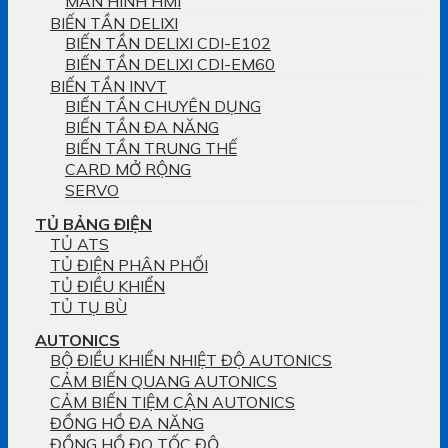
MÀN HÌNH HMI
BIẾN TẦN DELIXI
BIẾN TẦN DELIXI CDI-E102
BIẾN TẦN DELIXI CDI-EM60
BIẾN TẦN INVT
BIẾN TẦN CHUYÊN DỤNG
BIẾN TẦN ĐA NĂNG
BIẾN TẦN TRUNG THẾ
CARD MỞ RỘNG
SERVO
TỦ BẢNG ĐIỆN
TỦ ATS
TỦ ĐIỆN PHÂN PHỐI
TỦ ĐIỀU KHIỂN
TỦ TỤ BÙ
AUTONICS
BỘ ĐIỀU KHIỂN NHIỆT ĐỘ AUTONICS
CẢM BIẾN QUANG AUTONICS
CẢM BIẾN TIỆM CẬN AUTONICS
ĐỒNG HỒ ĐA NĂNG
ĐỒNG HỒ ĐO TỐC ĐỘ