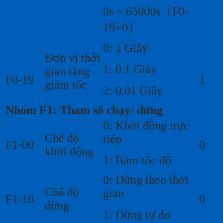
0s ~ 65000s（F0-
19=0）
0: 1 Giây
Đơn vị thời
1: 0.1 Giây
gian tăng
F0-19
1
giảm tốc
2: 0.01 Giây
Nhóm F1: Tham số chạy/ dừng
0: Khởi động trực
Chế độ
tiếp
F1-00
0
khởi động
1: Bám tốc độ
0: Dừng theo thời
Chế độ
gian
F1-10
0
dừng
1: Dừng tự do