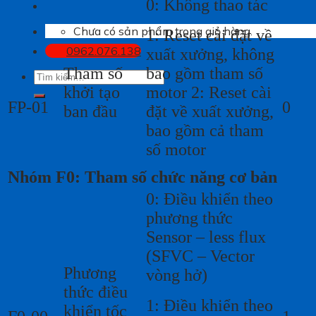
0: Không thao tác
Chưa có sản phẩm trong giỏ hàng.
1: Reset cài đặt về
0962.076.138
xuất xưởng, không
Tham số
bao gồm tham số
Tìm
kiếm:
khởi tạo
motor 2: Reset cài
FP-01
0
ban đầu
đặt về xuất xưởng,
bao gồm cả tham
số motor
Nhóm F0: Tham số chức năng cơ bản
0: Điều khiển theo
phương thức
Sensor – less flux
(SFVC – Vector
Phương
vòng hở)
thức điều
1: Điều khiển theo
khiển tốc