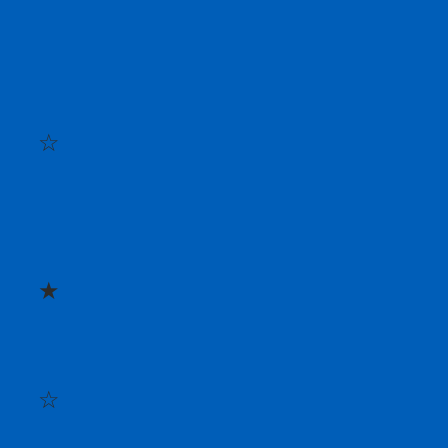
☆
★
☆