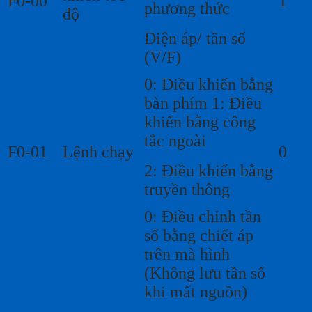
F0-00
1
phương thức
độ
Điện áp/ tần số
(V/F)
0: Điều khiển bằng
bàn phím 1: Điều
khiển bằng công
tắc ngoài
F0-01
Lệnh chạy
0
2: Điều khiển bằng
truyền thông
0: Điều chỉnh tần
số bằng chiết áp
trên mà hình
(Không lưu tần số
khi mất nguồn)