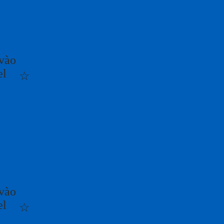
vào
el
☆
vào
el
☆