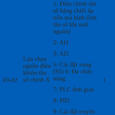
1: Điều chỉnh tần
số bằng chiết áp
trên mà hình (lưu
tần số khi mất
nguồn)
2: AI1
3: AI2
Lựa chọn
5: Cài đặt xung
nguồn điều
(S5) 6: Đa chức
khiển tần
năng
số chính X
F0-02
1
7: PLC đơn giản
8: PID
9: Cài đặt truyền