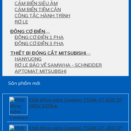
CẢM BIẾN SIÊU ÂM
CẢM BIẾN TIỆM CẬN
CÔNG TẮC HÀNH TRÌNH
RƠ LE
ĐỘNG CƠ ĐIỆN
ĐỘNG CƠ ĐIỆN 1 PHA
ĐỘNG CƠ ĐIỆN 3 PHA
THIẾT BỊ ĐÓNG CẮT MITSUBISHI
HANYUONG
RƠ LE BẢO VỆ SAMWHA - SCHNEIDER
APTOMAT MITSUBISHI
Sản phẩm mới
Khởi động mềm Coreken TSSM-4T-630 3P
380V 630kw
Khởi động mềm Coreken TSSM-4T-450 3P