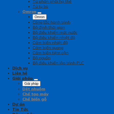
Tủ phân phối hạ thế
Tủ tụ bù
Omron
Omron
Công tắc hành trình
Bộ định thời gian
Bộ điều khiển mức nước
Bộ điều khiển nhiệt độ
Cảm biến nhiệt độ
Cảm biến quang
Cảm biến tiệm cận
Bộ nguồn
Bộ điều khiển lập trình PLC
Dịch vụ
Liên hệ
Giải pháp
Giải pháp
Dệt nhuộm
Chế tạo máy
Chế biến gỗ
Dự án
Tin Tức