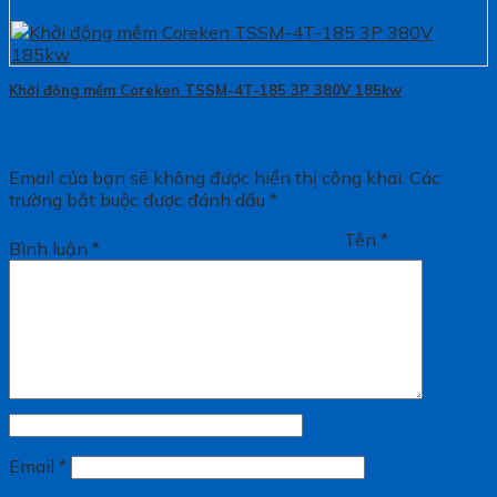
Khởi động mềm Coreken TSSM-4T-185 3P 380V 185kw
Email của bạn sẽ không được hiển thị công khai.
Các
trường bắt buộc được đánh dấu
*
Tên
*
Bình luận
*
Email
*