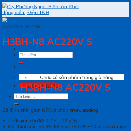
Skip
to
content
Analog Timer
,
Sản Phẩm
H3BH-N8 AC220V S
Tìm
kiếm:
Chưa có sản phẩm trong giỏ hàng.
H3BH-N8 AC220V S
0962.076.138
Tìm
kiếm:
Bộ định thời gian OFF, 8 chân tròn, analog
Thời gian cài đặt: 0.05 ~ 12 giây
Độ chính xác: ±0.3% FS max. (±0.3%±10 ms in a range