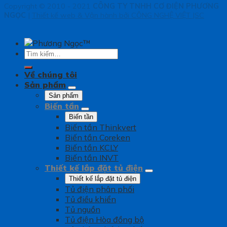
Copyright © 2010 - 2021
CÔNG TY TNHH CƠ ĐIỆN PHƯƠNG
NGỌC
|
Thiết kế web & Vận hành bởi CÔNG NGHỆ VIỆT JSC
Tìm
kiếm:
Về chúng tôi
Sản phẩm
Sản phẩm
Biến tần
Biến tần
Biến tần Thinkvert
Biến tần Coreken
Biến tần KCLY
Biến tần INVT
Thiết kế lắp đặt tủ điện
Thiết kế lắp đặt tủ điện
Tủ điện phân phối
Tủ điều khiển
Tủ nguồn
Tủ điện Hòa đồng bộ