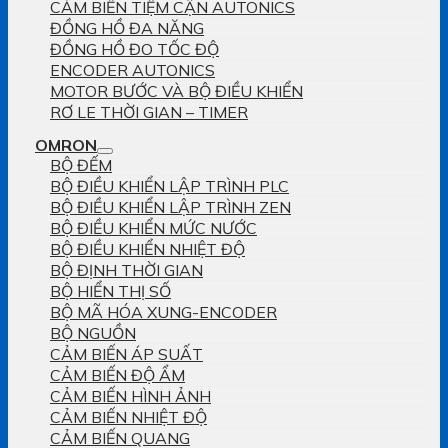
CẢM BIẾN TIỆM CẬN AUTONICS
ĐỒNG HỒ ĐA NĂNG
ĐỒNG HỒ ĐO TỐC ĐỘ
ENCODER AUTONICS
MOTOR BƯỚC VÀ BỘ ĐIỀU KHIỂN
RƠ LE THỜI GIAN – TIMER
OMRON
BỘ ĐẾM
BỘ ĐIỀU KHIỂN LẬP TRÌNH PLC
BỘ ĐIỀU KHIỂN LẬP TRÌNH ZEN
BỘ ĐIỀU KHIỂN MỨC NƯỚC
BỘ ĐIỀU KHIỂN NHIỆT ĐỘ
BỘ ĐỊNH THỜI GIAN
BỘ HIỂN THỊ SỐ
BỘ MÃ HÓA XUNG-ENCODER
BỘ NGUỒN
CẢM BIẾN ÁP SUẤT
CẢM BIẾN ĐỘ ẨM
CẢM BIẾN HÌNH ẢNH
CẢM BIẾN NHIỆT ĐỘ
CẢM BIẾN QUANG