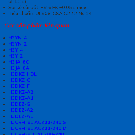
of 1.2 s)
Sai số cài đặt: ±5% FS ±0.05 s max.
Tiêu chuẩn: UL508, CSA C22.2 No.14
Các sản phẩm liên quan
H3YN-4
H3YN-2
H3Y-4
H3Y-2
H3JA-8C
H3JA-8A
H3DKZ-HDL
H3DKZ-G
H3DKZ-F
H3DKZ-A2
H3DKZ-A1
H3DEZ-G
H3DEZ-A2
H3DEZ-A1
H3CR-H8L AC200-240 S
H3CR-H8L AC200-240 M
H3CR-G8EL AC200-240