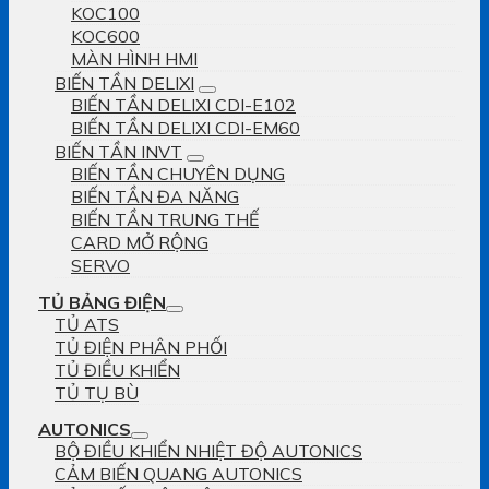
KOC100
KOC600
MÀN HÌNH HMI
BIẾN TẦN DELIXI
BIẾN TẦN DELIXI CDI-E102
BIẾN TẦN DELIXI CDI-EM60
BIẾN TẦN INVT
BIẾN TẦN CHUYÊN DỤNG
BIẾN TẦN ĐA NĂNG
BIẾN TẦN TRUNG THẾ
CARD MỞ RỘNG
SERVO
TỦ BẢNG ĐIỆN
TỦ ATS
TỦ ĐIỆN PHÂN PHỐI
TỦ ĐIỀU KHIỂN
TỦ TỤ BÙ
AUTONICS
BỘ ĐIỀU KHIỂN NHIỆT ĐỘ AUTONICS
CẢM BIẾN QUANG AUTONICS