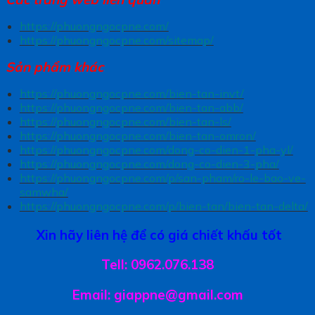
https://phuongngocpne.com/
https://phuongngocpne.com/sitemap/
Sản phẩm khác
https://phuongngocpne.com/bien-tan-invt/
https://phuongngocpne.com/bien-tan-abb/
https://phuongngocpne.com/bien-tan-ls/
https://phuongngocpne.com/bien-tan-omron/
https://phuongngocpne.com/dong-co-dien-1-pha-yl/
https://phuongngocpne.com/dong-co-dien-3-pha/
https://phuongngocpne.com/p/san-pham/ro-le-bao-ve-
samwha/
https://phuongngocpne.com/p/bien-tan/bien-tan-delta/
Xin hãy liên hệ để có giá chiết khấu tốt
Tell: 0962.076.138
Email: giappne@gmail.com