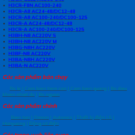
H3CR-F8N AC100-240
H3CR-A8 AC24-48/DC12-48
H3CR-A8 AC100-240/DC100-125
H3CR-A AC24-48/DC12-48
H3CR-A AC100-240/DC100-125
H3BH-N8 AC220V S
H3BH-N8 AC220V M
H3BG-N8H AC220V
H3BF-N8 AC220V
H3BA-N8H AC220V
H3BA-N AC220V
Các sản phẩm bán chạy
Ro le
|
Cam bien tiem can
|
Cam bien quang
|
Bo dieu
khien nhiet do
|
Bo nguon
Các sản phẩm chính
Bien tan
|
Omron
|
Autonics
|
Thiết bị điện LS
|
Hanyuong
|
Động cơ điện
Các trang
web liên quan