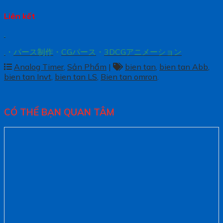
Liên kết
.
.
・
パース制作
・
CGパース
・
3DCGアニメーション
Analog Timer
,
Sản Phẩm
|
bien tan
,
bien tan Abb
,
bien tan Invt
,
bien tan LS
,
Bien tan omron
.
CÓ THỂ BẠN QUAN TÂM