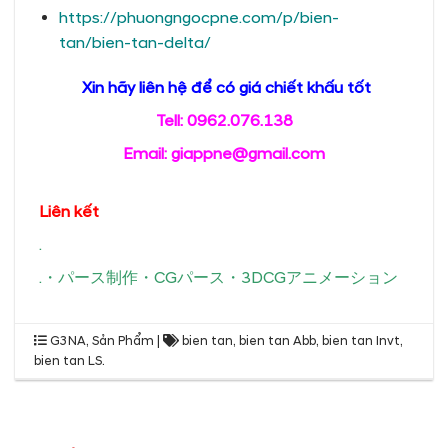
https://phuongngocpne.com/p/bien-
tan/bien-tan-delta/
Xin hãy liên hệ để có giá chiết khấu tốt
Tell: 0962.076.138
Email: giappne@gmail.com
Liên kết
.
.
・
パース制作
・
CGパース
・
3DCGアニメーション
G3NA
,
Sản Phẩm
|
bien tan
,
bien tan Abb
,
bien tan Invt
,
bien tan LS
.