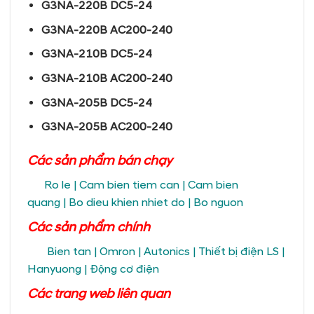
G3NA-220B DC5-24
G3NA-220B AC200-240
G3NA-210B DC5-24
G3NA-210B AC200-240
G3NA-205B DC5-24
G3NA-205B AC200-240
Các sản phẩm bán chạy
Ro le
|
Cam bien tiem can
|
Cam bien
quang
|
Bo dieu khien nhiet do
|
Bo nguon
Các sản phẩm chính
Bien tan
|
Omron
|
Autonics
|
Thiết bị điện LS
|
Hanyuong
|
Động cơ điện
Các trang
web liên quan