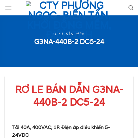
Skip
to
content
G3NA
,
SẢN PHẨM
G3NA-440B-2 DC5-24
RƠ LE BÁN DẪN G3NA-
440B-2 DC5-24
Tải 40A, 400VAC, 1P. Điện áp điều khiển 5-
24VDC