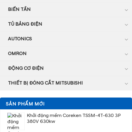
BIẾN TẦN
TỦ BẢNG ĐIỆN
AUTONICS
OMRON
ĐỘNG CƠ ĐIỆN
THIẾT BỊ ĐÓNG CẮT MITSUBISHI
SẢN PHẨM MỚI
Khởi động mềm Coreken TSSM-4T-630 3P
380V 630kw