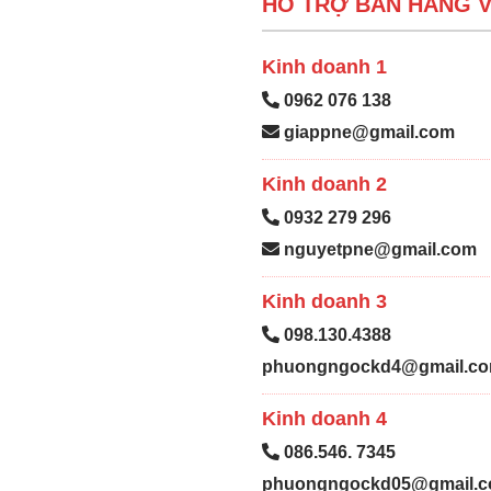
HỖ TRỢ BÁN HÀNG V
Kinh doanh 1
0962 076 138
giappne@gmail.com
Kinh doanh 2
0932 279 296
nguyetpne@gmail.com
Kinh doanh 3
098.130.4388
phuongngockd4@gmail.c
Kinh doanh 4
086.546. 7345
phuongngockd05@gmail.