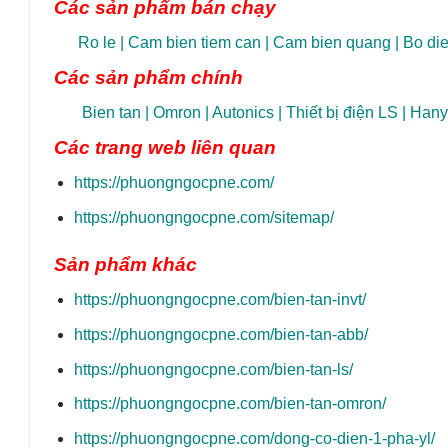
Các sản phẩm bán chạy
Ro le
|
Cam bien tiem can
|
Cam bien quang
|
Bo die
Các sản phẩm chính
Bien tan
|
Omron
|
Autonics
|
Thiết bị điện LS
|
Hany
Các trang
web liên quan
https://phuongngocpne.com/
https://phuongngocpne.com/sitemap/
Sản phẩm khác
https://phuongngocpne.com/bien-tan-invt/
https://phuongngocpne.com/bien-tan-abb/
https://phuongngocpne.com/bien-tan-ls/
https://phuongngocpne.com/bien-tan-omron/
https://phuongngocpne.com/dong-co-dien-1-pha-yl/