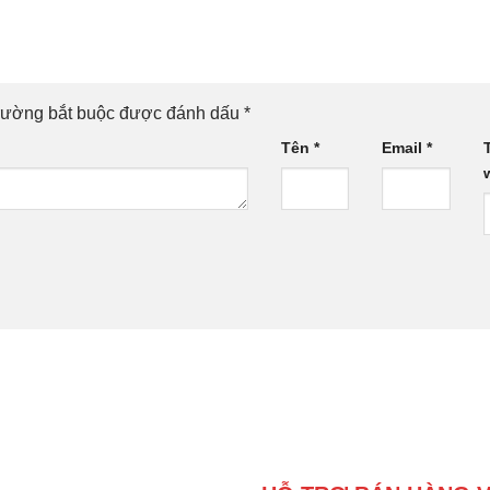
rường bắt buộc được đánh dấu
*
Tên
*
Email
*