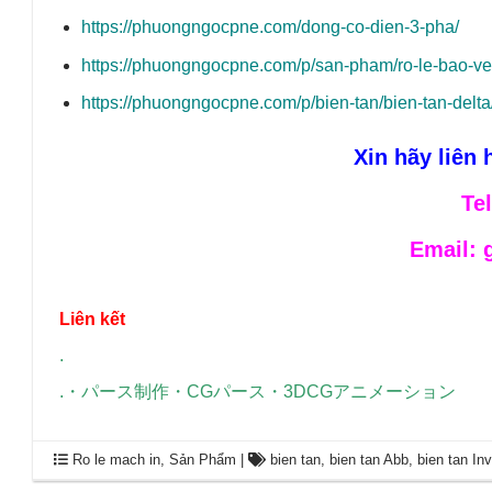
https://phuongngocpne.com/dong-co-dien-3-pha/
https://phuongngocpne.com/p/san-pham/ro-le-bao-v
https://phuongngocpne.com/p/bien-tan/bien-tan-delta
Xin hãy liên h
Tel
Email:
Liên kết
.
.
・
パース制作
・
CGパース
・
3DCGアニメーション
Ro le mach in
,
Sản Phẩm
|
bien tan
,
bien tan Abb
,
bien tan Inv