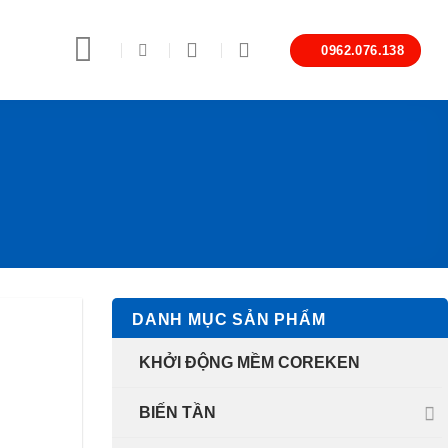
0962.076.138
DANH MỤC SẢN PHẨM
KHỞI ĐỘNG MỀM COREKEN
BIẾN TẦN