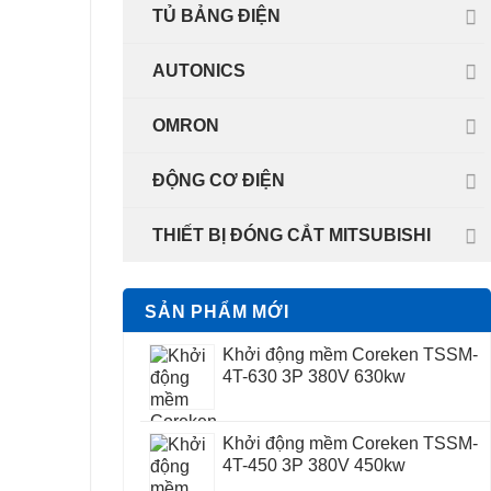
TỦ BẢNG ĐIỆN
AUTONICS
OMRON
ĐỘNG CƠ ĐIỆN
THIẾT BỊ ĐÓNG CẮT MITSUBISHI
SẢN PHẨM MỚI
Khởi động mềm Coreken TSSM-
4T-630 3P 380V 630kw
Khởi động mềm Coreken TSSM-
4T-450 3P 380V 450kw