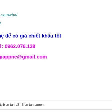
e-samwha/
/
ệ để có giá chiết khấu tốt
l: 0962.076.138
 giappne@gmail.com
t
,
bien tan LS
,
Bien tan omron
.