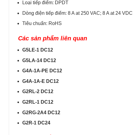
Loại tiếp điểm: DPDT
Dòng điện tiếp điểm: 8 A at 250 VAC; 8 A at 24 VDC
Tiêu chuẩn: RoHS
Các sản phẩm liên quan
G5LE-1 DC12
G5LA-14 DC12
G4A-1A-PE DC12
G4A-1A-E DC12
G2RL-2 DC12
G2RL-1 DC12
G2RG-2A4 DC12
G2R-1 DC24