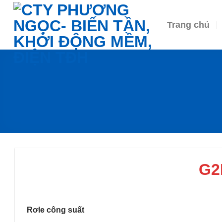
Skip
to
Trang chủ
content
G2
Rơle công suất