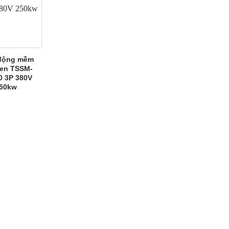
động mềm
en TSSM-
0 3P 380V
50kw