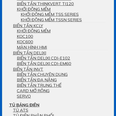
BIẾN TẦN THINKVERT TI120
KHỞI ĐỘNG MỀM
KHỞI ĐỘNG MỀM TSS SERIES
KHỞI ĐỘNG MỀM TSSN SERIES
BIẾN TẦN KCLY
KHỞI ĐỘNG MỀM
KOC100
KOC600
MÀN HÌNH HMI
BIẾN TẦN DELIXI
BIẾN TẦN DELIXI CDI-E102
BIẾN TẦN DELIXI CDI-EM60
BIẾN TẦN INVT
BIẾN TẦN CHUYÊN DỤNG
BIẾN TẦN ĐA NĂNG
BIẾN TẦN TRUNG THẾ
CARD MỞ RỘNG
SERVO
TỦ BẢNG ĐIỆN
TỦ ATS
TỦ ĐIỆN PHÂN PHỐI