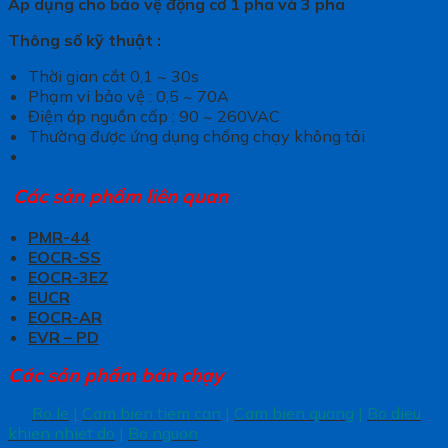
Áp dụng cho bảo vệ động cơ 1 pha và 3 pha
Thông số kỹ thuật :
Thời gian cắt 0,1 ~ 30s
Phạm vi bảo vệ : 0,5 ~ 70A
Điện áp nguồn cấp : 90 ~ 260VAC
Thường được ứng dụng chống chạy không tải
Các sản phẩm liên quan
PMR-44
EOCR-SS
EOCR-3EZ
EUCR
EOCR-AR
EVR – PD
Các sản phẩm bán chạy
Ro le
|
Cam bien tiem can
|
Cam bien quang
|
Bo dieu
khien nhiet do
|
Bo nguon