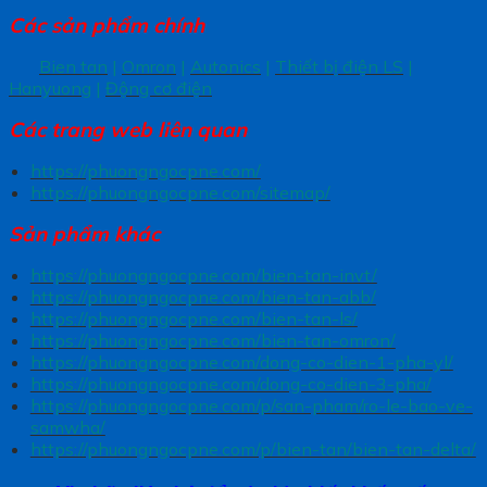
Các sản phẩm chính
Bien tan
|
Omron
|
Autonics
|
Thiết bị điện LS
|
Hanyuong
|
Động cơ điện
Các trang
web liên quan
https://phuongngocpne.com/
https://phuongngocpne.com/sitemap/
Sản phẩm khác
https://phuongngocpne.com/bien-tan-invt/
https://phuongngocpne.com/bien-tan-abb/
https://phuongngocpne.com/bien-tan-ls/
https://phuongngocpne.com/bien-tan-omron/
https://phuongngocpne.com/dong-co-dien-1-pha-yl/
https://phuongngocpne.com/dong-co-dien-3-pha/
https://phuongngocpne.com/p/san-pham/ro-le-bao-ve-
samwha/
https://phuongngocpne.com/p/bien-tan/bien-tan-delta/