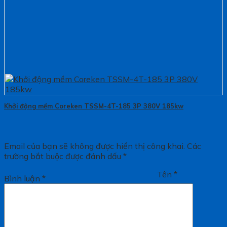
Khởi động mềm Coreken TSSM-4T-185 3P 380V 185kw
Email của bạn sẽ không được hiển thị công khai.
Các
trường bắt buộc được đánh dấu
*
Tên
*
Bình luận
*