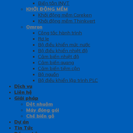
Biến tần INVT
KHỞI ĐỘNG MỀM
Khởi động mềm Coreken
Khởi động mềm Thinkvert
Omron
Công tắc hành trình
Rơ le
Bộ điều khiển mức nước
Bộ điều khiển nhiệt độ
Cảm biến nhiệt độ
Cảm biến quang
Cảm biến tiệm cận
Bộ nguồn
Bộ điều khiển lập trình PLC
Dịch vụ
Liên hệ
Giải pháp
Dệt nhuộm
Máy đóng gói
Chế biến gỗ
Dự án
Tin Tức