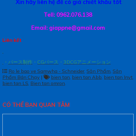
Xin hãy liên hệ để có giá chiết khấu tốt
Tell: 0962.076.138
Email: giappne@gmail.com
Liên kết
.
.
・
パース制作
・
CGパース
・
3DCGアニメーション
Ro le bao ve Samwha - Schneider
,
Sản Phẩm
,
Sản
Phẩm Bán Chạy
|
bien tan
,
bien tan Abb
,
bien tan Invt
,
bien tan LS
,
Bien tan omron
.
CÓ THỂ BẠN QUAN TÂM