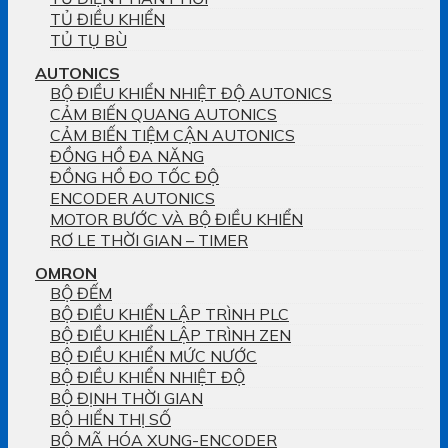
TỦ ĐIỀU KHIỂN
TỦ TỤ BÙ
AUTONICS
BỘ ĐIỀU KHIỂN NHIỆT ĐỘ AUTONICS
CẢM BIẾN QUANG AUTONICS
CẢM BIẾN TIỆM CẬN AUTONICS
ĐỒNG HỒ ĐA NĂNG
ĐỒNG HỒ ĐO TỐC ĐỘ
ENCODER AUTONICS
MOTOR BƯỚC VÀ BỘ ĐIỀU KHIỂN
RƠ LE THỜI GIAN – TIMER
OMRON
BỘ ĐẾM
BỘ ĐIỀU KHIỂN LẬP TRÌNH PLC
BỘ ĐIỀU KHIỂN LẬP TRÌNH ZEN
BỘ ĐIỀU KHIỂN MỨC NƯỚC
BỘ ĐIỀU KHIỂN NHIỆT ĐỘ
BỘ ĐỊNH THỜI GIAN
BỘ HIỂN THỊ SỐ
BỘ MÃ HÓA XUNG-ENCODER