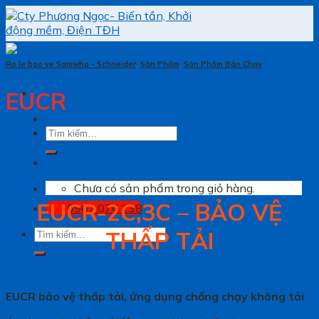
Skip
to
content
Ro le bao ve Samwha - Schneider
,
Sản Phẩm
,
Sản Phẩm Bán Chạy
EUCR
Tìm
kiếm:
Chưa có sản phẩm trong giỏ hàng.
EUCR-2C,3C – BẢO VỆ
0962.076.138
Tìm
THẤP TẢI
kiếm:
EUCR bảo vệ thấp tải, ứng dụng chống chạy không tải